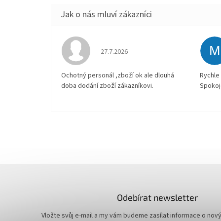
M
Hodnocení obchodu je 4 z 5 hvězdiček.
27.7.2026
Ochotný personál ,zboží ok ale dlouhá
Rychle 
doba dodání zboží zákazníkovi.
Spokoj
Odebírat newsletter
Vložte svůj e-mail a my vám budeme zasílat informace o nov