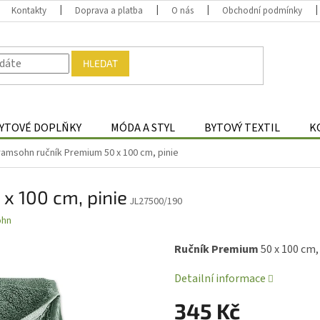
Kontakty
Doprava a platba
O nás
Obchodní podmínky
HLEDAT
YTOVÉ DOPLŇKY
MÓDA A STYL
BYTOVÝ TEXTIL
K
ramsohn ručník Premium 50 x 100 cm, pinie
x 100 cm, pinie
JL27500/190
ohn
Ručník Premium
50 x 100 cm
Detailní informace
345 Kč