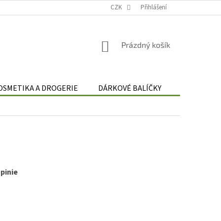
Podmínky zpracování osobních údajů
CZK
Odstoupení od smlouvy
Přihlášení
Re
NÁKUPNÍ
Prázdný košík
KOŠÍK
OSMETIKA A DROGERIE
DÁRKOVÉ BALÍČKY
DÁRKOVÉ 
,
pinie