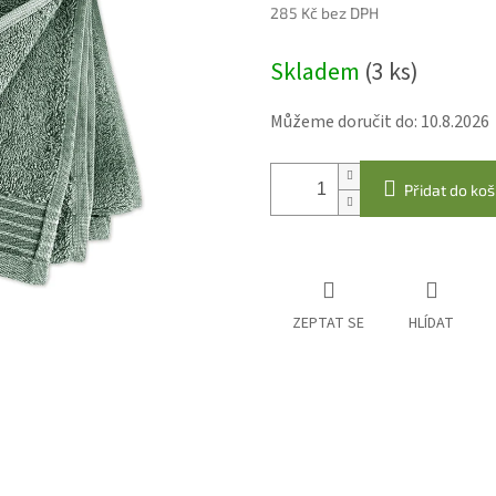
285 Kč bez DPH
Měrná
Skladem
(3 ks)
cena:
Můžeme doručit do:
10.8.2026
Přidat do koš
ZEPTAT SE
HLÍDAT