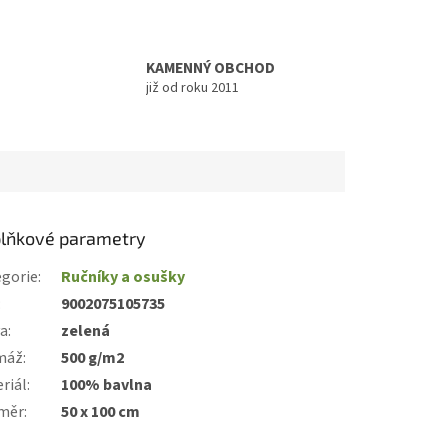
KAMENNÝ OBCHOD
již od roku 2011
lňkové parametry
gorie
:
Ručníky a osušky
:
9002075105735
va
:
zelená
máž
:
500 g/m2
riál
:
100% bavlna
měr
:
50 x 100 cm