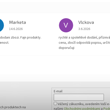
Marketa
Vlckova
V
Hodnocení obchodu je 5 z 5 hvězdiček.
Hodnocení obchodu je
14.6.2026
3.6.2026
dodani zbozi. Fajn produkty.
rychlé a spolehlivé dodání, přízniv
enost.
cena, zboží odpovídá popisu, určit
doporučuji
E-mail
Vážený zákazníku, uvedením Vaší e-
ých produktech na
našimi
Obchodními podmínkami
a
Podm