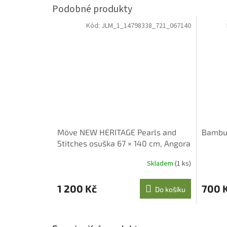
Kód:
JLM_1_14798338_721_067140
Möve NEW HERITAGE Pearls and
Bambus
Stitches osuška 67 × 140 cm, Angora
Skladem
(1 ks)
1 200 Kč
700 
Do košíku