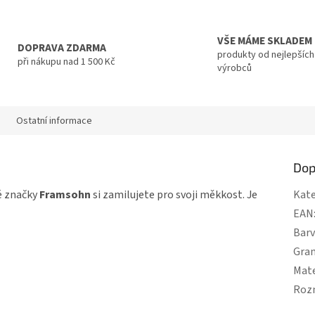
VŠE MÁME SKLADEM
DOPRAVA ZDARMA
produkty od nejlepších
při nákupu nad 1 500 Kč
výrobců
Ostatní informace
Dop
é značky
Framsohn
si zamilujete pro svoji měkkost. Je
Kate
EAN
Bar
Gra
Mate
Roz