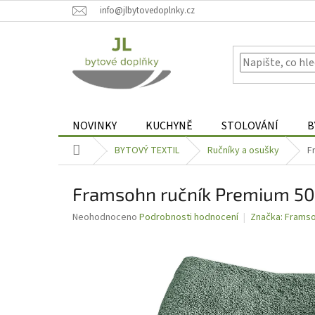
Přejít
info@jlbytovedoplnky.cz
na
obsah
NOVINKY
KUCHYNĚ
STOLOVÁNÍ
B
Domů
BYTOVÝ TEXTIL
Ručníky a osušky
F
Framsohn ručník Premium 50 
Průměrné
Neohodnoceno
Podrobnosti hodnocení
Značka:
Frams
hodnocení
produktu
je
0,0
z
5
hvězdiček.