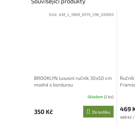
Související produkty
Kód:
JLM_1_0669_8970_596_030050
BROOKLYN luxusní ručník 30x50 cm
Ručník
modrá s bordurou
Frams
Skladem
(1 ks)
469 
350 Kč
Do košíku
Měrná
469 Kč /
cena: