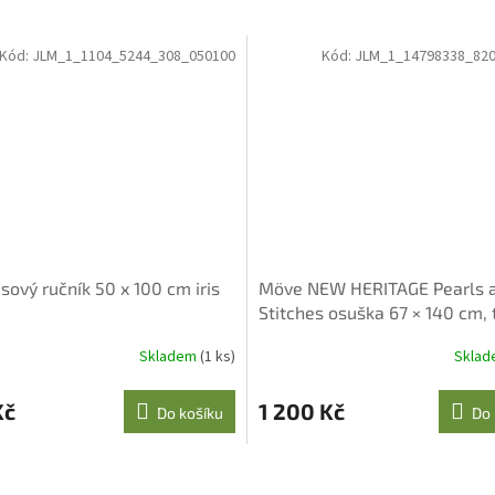
Kód:
JLM_1_1104_5244_308_050100
Kód:
JLM_1_14798338_820
ový ručník 50 x 100 cm iris
Möve NEW HERITAGE Pearls 
Stitches osuška 67 × 140 cm,
šedá
Skladem
(1 ks)
Skla
Kč
1 200 Kč
Do košíku
Do 