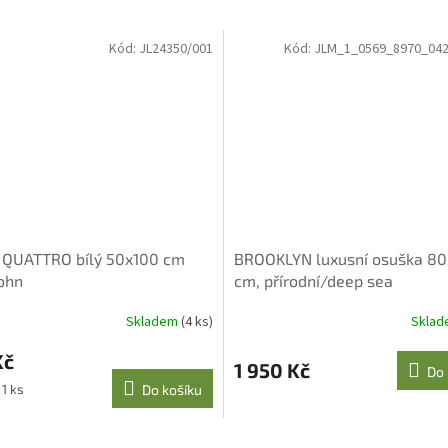
Kód:
JL24350/001
Kód:
JLM_1_0569_8970_042
 QUATTRO bílý 50x100 cm
BROOKLYN luxusní osuška 80
ohn
cm, přírodní/deep sea
Skladem
(4 ks)
Skla
Kč
1 950 Kč
Do 
 1 ks
Do košíku