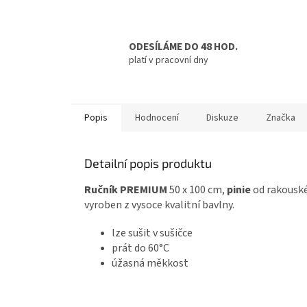
ODESÍLÁME DO 48 HOD.
platí v pracovní dny
Popis
Hodnocení
Diskuze
Značka
Detailní popis produktu
Ručník PREMIUM
50 x 100 cm,
pinie
od rakousk
vyroben z vysoce kvalitní bavlny.
lze sušit v sušičce
prát do 60°C
úžasná měkkost