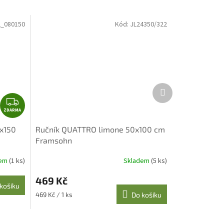
_080150
Kód:
JL24350/322
Další
produkt
Z
ZDARMA
D
A
x150
Ručník QUATTRO limone 50x100 cm
R
Framsohn
M
A
dem
(1 ks)
Skladem
(5 ks)
Průměrné
hodnocení
469 Kč
produktu
košíku
je
Měrná
469 Kč / 1 ks
Do košíku
5,0
cena:
z
5