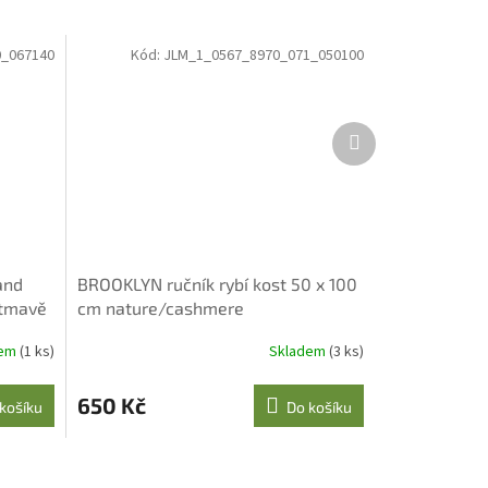
_067140
Kód:
JLM_1_0567_8970_071_050100
Další
produkt
and
BROOKLYN ručník rybí kost 50 x 100
 tmavě
cm nature/cashmere
dem
(1 ks)
Skladem
(3 ks)
650 Kč
košíku
Do košíku