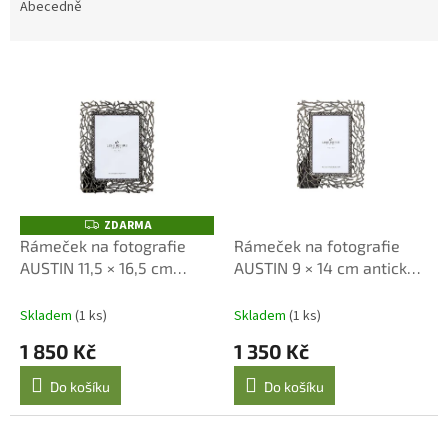
e
Abecedně
n
í
V
p
ý
r
p
o
i
d
s
u
p
k
r
t
o
ZDARMA
ů
Z
D
d
Rámeček na fotografie
Rámeček na fotografie
A
u
AUSTIN 11,5 × 16,5 cm
AUSTIN 9 × 14 cm antická
R
M
k
antická měď – Lene Bjerre
měď – Lene Bjerre
A
t
Skladem
(1 ks)
Skladem
(1 ks)
ů
1 850 Kč
1 350 Kč
Do košíku
Do košíku