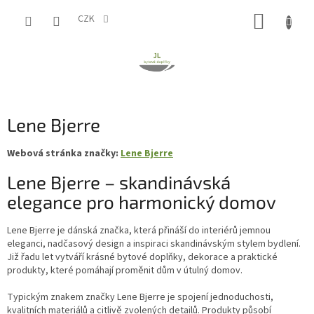
Přejít
NÁKUP
na
CZK
obsah
KOŠÍK
Lene Bjerre
Webová stránka značky:
Lene Bjerre
Lene Bjerre – skandinávská
elegance pro harmonický domov
Lene Bjerre je dánská značka, která přináší do interiérů jemnou
eleganci, nadčasový design a inspiraci skandinávským stylem bydlení.
Již řadu let vytváří krásné bytové doplňky, dekorace a praktické
produkty, které pomáhají proměnit dům v útulný domov.
Typickým znakem značky Lene Bjerre je spojení jednoduchosti,
kvalitních materiálů a citlivě zvolených detailů. Produkty působí