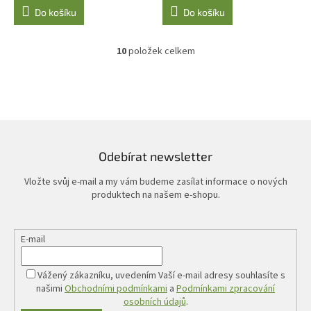
Do košíku
Do košíku
10
položek celkem
O
v
l
á
d
a
c
í
Odebírat newsletter
p
r
Vložte svůj e-mail a my vám budeme zasílat informace o nových
v
produktech na našem e-shopu.
k
y
v
E-mail
ý
p
i
Vážený zákazníku, uvedením Vaší e-mail adresy souhlasíte s
s
našimi
Obchodními podmínkami
a
Podmínkami zpracování
u
osobních údajů
.