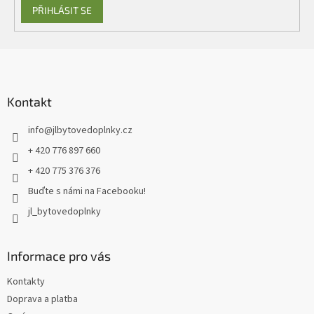
PŘIHLÁSIT SE
Z
á
p
a
Kontakt
t
info
@
jlbytovedoplnky.cz
í
+ 420 776 897 660
+ 420 775 376 376
Buďte s námi na Facebooku!
jl_bytovedoplnky
Informace pro vás
Kontakty
Doprava a platba