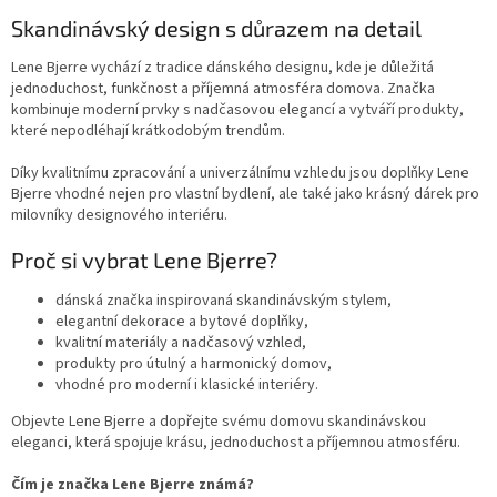
Skandinávský design s důrazem na detail
Lene Bjerre vychází z tradice dánského designu, kde je důležitá
jednoduchost, funkčnost a příjemná atmosféra domova. Značka
kombinuje moderní prvky s nadčasovou elegancí a vytváří produkty,
které nepodléhají krátkodobým trendům.
Díky kvalitnímu zpracování a univerzálnímu vzhledu jsou doplňky Lene
Bjerre vhodné nejen pro vlastní bydlení, ale také jako krásný dárek pro
milovníky designového interiéru.
Proč si vybrat Lene Bjerre?
dánská značka inspirovaná skandinávským stylem,
elegantní dekorace a bytové doplňky,
kvalitní materiály a nadčasový vzhled,
produkty pro útulný a harmonický domov,
vhodné pro moderní i klasické interiéry.
Objevte Lene Bjerre a dopřejte svému domovu skandinávskou
eleganci, která spojuje krásu, jednoduchost a příjemnou atmosféru.
Čím je značka Lene Bjerre známá?