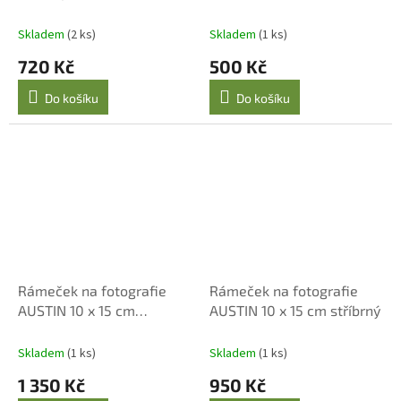
Bjerre
monogramem LB 11 cm
Lene Bjerre
Skladem
(2 ks)
Skladem
(1 ks)
720 Kč
500 Kč
Do košíku
Do košíku
Rámeček na fotografie
Rámeček na fotografie
AUSTIN 10 x 15 cm
AUSTIN 10 x 15 cm stříbrný
rustikální tmavě šedý
Skladem
(1 ks)
Skladem
(1 ks)
1 350 Kč
950 Kč