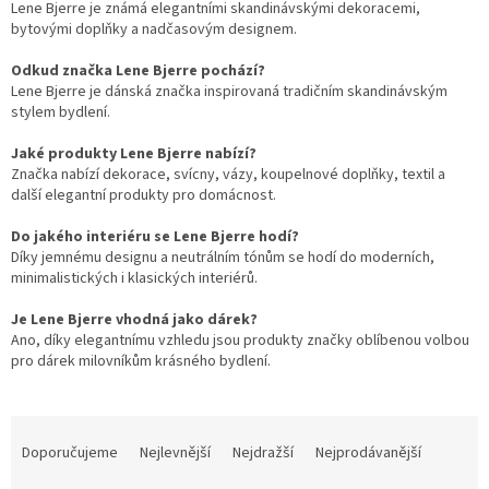
Lene Bjerre je známá elegantními skandinávskými dekoracemi,
bytovými doplňky a nadčasovým designem.
Odkud značka Lene Bjerre pochází?
Lene Bjerre je dánská značka inspirovaná tradičním skandinávským
stylem bydlení.
Jaké produkty Lene Bjerre nabízí?
Značka nabízí dekorace, svícny, vázy, koupelnové doplňky, textil a
další elegantní produkty pro domácnost.
Do jakého interiéru se Lene Bjerre hodí?
Díky jemnému designu a neutrálním tónům se hodí do moderních,
minimalistických i klasických interiérů.
Je Lene Bjerre vhodná jako dárek?
Ano, díky elegantnímu vzhledu jsou produkty značky oblíbenou volbou
pro dárek milovníkům krásného bydlení.
Ř
a
Doporučujeme
Nejlevnější
Nejdražší
Nejprodávanější
z