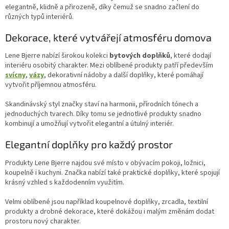
elegantně, klidně a přirozeně, díky čemuž se snadno začlení do
různých typů interiérů.
Dekorace, které vytvářejí atmosféru domova
Lene Bjerre nabízí širokou kolekci
bytových doplňků
, které dodají
interiéru osobitý charakter. Mezi oblíbené produkty patří především
svícny
,
vázy
, dekorativní nádoby a další doplňky, které pomáhají
vytvořit příjemnou atmosféru.
Skandinávský styl značky staví na harmonii, přírodních tónech a
jednoduchých tvarech. Díky tomu se jednotlivé produkty snadno
kombinují a umožňují vytvořit elegantní a útulný interiér.
Elegantní doplňky pro každý prostor
Produkty Lene Bjerre najdou své místo v obývacím pokoji, ložnici,
koupelně i kuchyni. Značka nabízí také praktické doplňky, které spojují
krásný vzhled s každodenním využitím.
Velmi oblíbené jsou například koupelnové doplňky, zrcadla, textilní
produkty a drobné dekorace, které dokážou i malým změnám dodat
prostoru nový charakter.