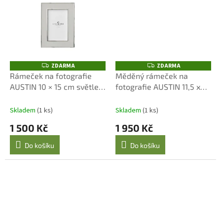
ZDARMA
ZDARMA
Z
Z
D
D
Rámeček na fotografie
Měděný rámeček na
A
A
AUSTIN 10 × 15 cm světle
fotografie AUSTIN 11,5 x
R
R
M
M
zelený – Lene Bjerre
16,5 cm Lene Bjerre
A
A
Skladem
(1 ks)
Skladem
(1 ks)
1 500 Kč
1 950 Kč
Do košíku
Do košíku