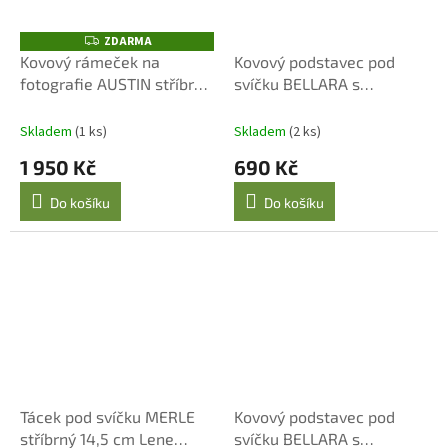
ZDARMA
Z
D
Kovový rámeček na
Kovový podstavec pod
A
fotografie AUSTIN stříbrný
svíčku BELLARA s
R
M
10 x 15 cm Lene Bjerre
monogramem LB 14 cm
A
Lene Bjerre
Skladem
(1 ks)
Skladem
(2 ks)
1 950 Kč
690 Kč
Do košíku
Do košíku
Tácek pod svíčku MERLE
Kovový podstavec pod
stříbrný 14,5 cm Lene
svíčku BELLARA s