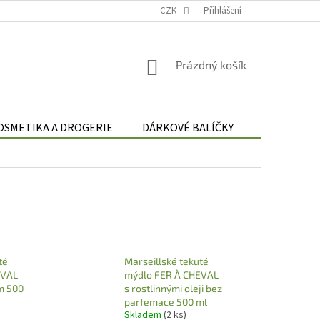
Podmínky zpracování osobních údajů
CZK
Odstoupení od smlouvy
Přihlášení
Re
NÁKUPNÍ
Prázdný košík
KOŠÍK
OSMETIKA A DROGERIE
DÁRKOVÉ BALÍČKY
DÁRKOVÉ 
té
Marseillské tekuté
EVAL
mýdlo FER À CHEVAL
m 500
s rostlinnými oleji bez
parfemace 500 ml
Skladem
(2 ks)