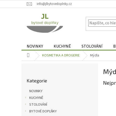
Přejít
info@jlbytovedoplnky.cz
na
obsah
NOVINKY
KUCHYNĚ
STOLOVÁNÍ
B
Domů
KOSMETIKA A DROGERIE
Mýdla
P
Mýd
o
Přeskočit
s
Kategorie
kategorie
Nejpr
t
r
NOVINKY
a
KUCHYNĚ
n
STOLOVÁNÍ
n
í
BYTOVÉ DOPLŇKY