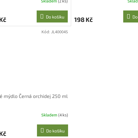
Skladem
(2 ks)
Skla
Do košíku
Do
Kč
198 Kč
Kód:
JL40004S
é mýdlo Černá orchidej 250 ml
Skladem
(4 ks)
Do košíku
Kč