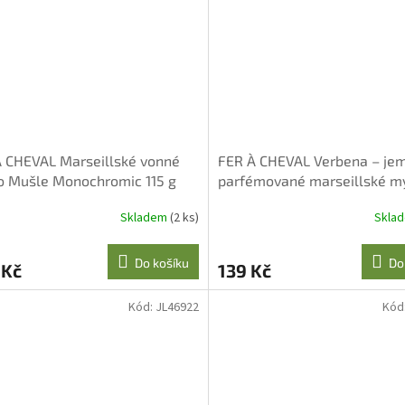
 CHEVAL Marseillské vonné
FER À CHEVAL Verbena – je
o Mušle Monochromic 115 g
parfémované marseillské m
125 g
Skladem
(2 ks)
Skla
Do košíku
Do
 Kč
139 Kč
Kód:
JL46922
Kód