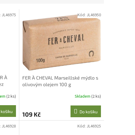
:
JL46975
Kód:
JL46950
ER À
FER À CHEVAL Marseillské mýdlo s
ez
olivovým olejem 100 g
dem
(2 ks)
Skladem
(2 ks)
 košíku
Do košíku
109 Kč
:
JL46928
Kód:
JL46925