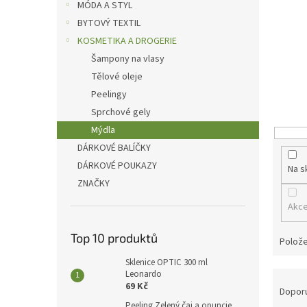
p
MÓDA A STYL
a
BYTOVÝ TEXTIL
n
KOSMETIKA A DROGERIE
e
Šampony na vlasy
l
Tělové oleje
Peelingy
Sprchové gely
Mýdla
DÁRKOVÉ BALÍČKY
DÁRKOVÉ POUKAZY
Na s
ZNAČKY
Akc
Top 10 produktů
Polože
Sklenice OPTIC 300 ml
Ř
Leonardo
69 Kč
a
Dopor
z
Peeling Zelený čaj a opuncie