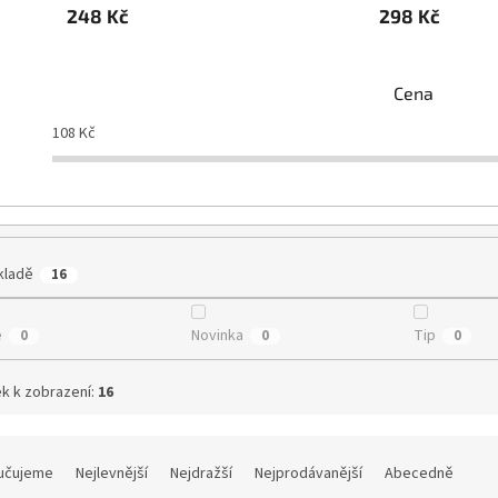
248 Kč
298 Kč
Cena
108
Kč
kladě
16
e
Novinka
Tip
0
0
0
k k zobrazení:
16
učujeme
Nejlevnější
Nejdražší
Nejprodávanější
Abecedně