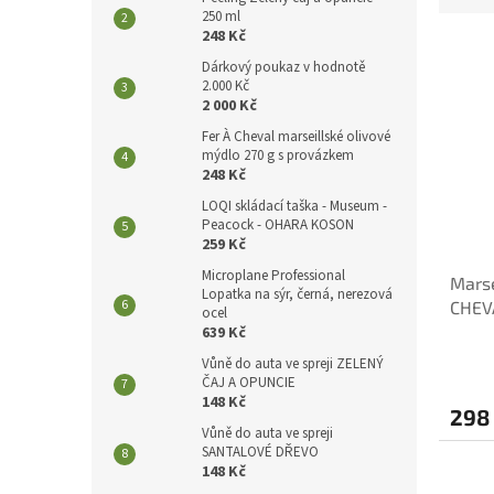
250 ml
e
248 Kč
V
n
ý
í
Dárkový poukaz v hodnotě
2.000 Kč
p
p
2 000 Kč
i
r
Fer À Cheval marseillské olivové
s
o
mýdlo 270 g s provázkem
p
d
248 Kč
r
u
LOQI skládací taška - Museum -
o
k
Peacock - OHARA KOSON
d
t
259 Kč
u
ů
Microplane Professional
Marse
k
Lopatka na sýr, černá, nerezová
CHEVA
t
ocel
639 Kč
ů
Vůně do auta ve spreji ZELENÝ
ČAJ A OPUNCIE
148 Kč
298
Vůně do auta ve spreji
SANTALOVÉ DŘEVO
148 Kč