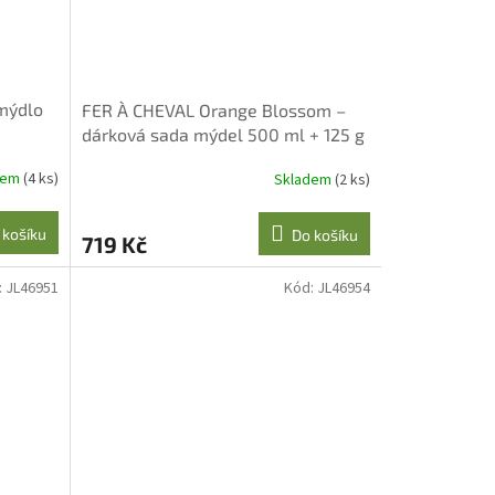
 mýdlo
FER À CHEVAL Orange Blossom –
dárková sada mýdel 500 ml + 125 g
s krabičkou
dem
(4 ks)
Skladem
(2 ks)
 košíku
Do košíku
719 Kč
:
JL46951
Kód:
JL46954