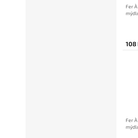
Fer À
mýdlo
kostk
108
Fer À
mýdlo
prov