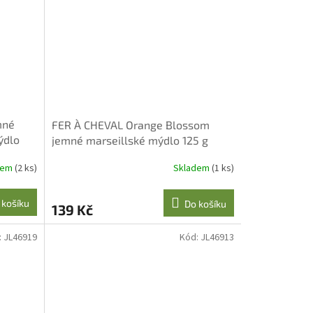
mné
FER À CHEVAL Orange Blossom
ýdlo
jemné marseillské mýdlo 125 g
dem
(2 ks)
Skladem
(1 ks)
 košíku
Do košíku
139 Kč
:
JL46919
Kód:
JL46913