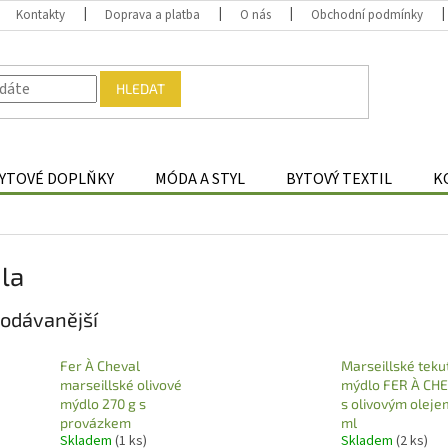
Kontakty
Doprava a platba
O nás
Obchodní podmínky
HLEDAT
YTOVÉ DOPLŇKY
MÓDA A STYL
BYTOVÝ TEXTIL
K
la
odávanější
Fer À Cheval
Marseillské teku
marseillské olivové
mýdlo FER À CH
mýdlo 270 g s
s olivovým oleje
provázkem
ml
Skladem
(1 ks)
Skladem
(2 ks)