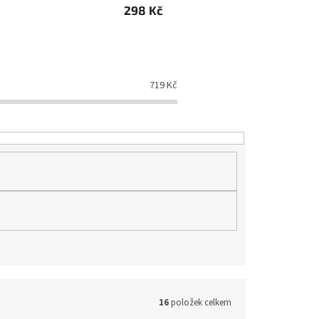
298 Kč
719
Kč
16
položek celkem