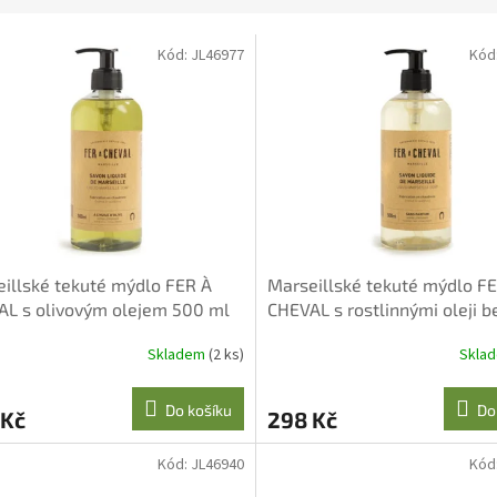
Kód:
JL46977
Kód
illské tekuté mýdlo FER À
Marseillské tekuté mýdlo F
L s olivovým olejem 500 ml
CHEVAL s rostlinnými oleji b
parfemace 500 ml
Skladem
(2 ks)
Skla
Do košíku
Do
 Kč
298 Kč
Kód:
JL46940
Kód