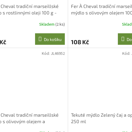
 Cheval tradiční marseillské
Fer À Cheval tradiční marsei
 s rostlinnými oleji 100 g -
mýdlo s olivovým olejem 10
a
Skladem
(2 ks)
Skla
Do košíku
Do
 Kč
108 Kč
Kód:
JL46952
Kód:
 Cheval tradiční marseillské
Tekuté mýdlo Zelený čaj a o
 s olivovým olejem a
250 ml
ázkem 125 g