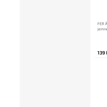
FER À
jemné
139 