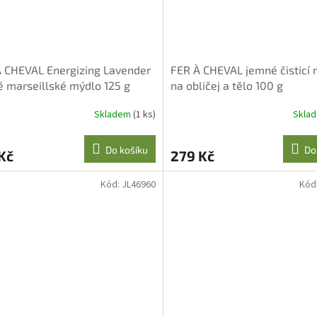
 CHEVAL Energizing Lavender
FER À CHEVAL jemné čisticí
 marseillské mýdlo 125 g
na obličej a tělo 100 g
Skladem
(1 ks)
Skla
Do košíku
Do
Kč
279 Kč
Kód:
JL46960
Kód