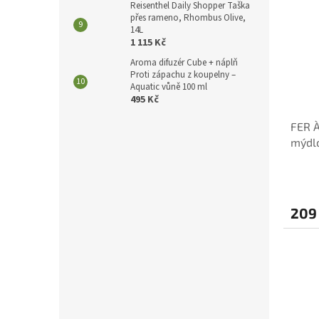
Reisenthel Daily Shopper Taška
přes rameno, Rhombus Olive,
14L
1 115 Kč
Aroma difuzér Cube + náplň
Proti zápachu z koupelny –
Aquatic vůně 100 ml
495 Kč
FER À
mýdl
209