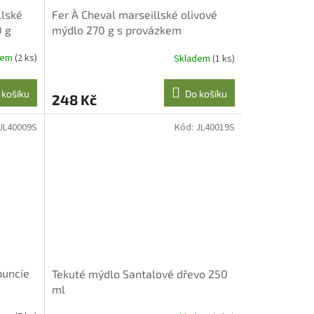
llské
Fer À Cheval marseillské olivové
0 g
mýdlo 270 g s provázkem
dem
(2 ks)
Skladem
(1 ks)
 košíku
Do košíku
248 Kč
JL40009S
Kód:
JL40019S
puncie
Tekuté mýdlo Santalové dřevo 250
ml