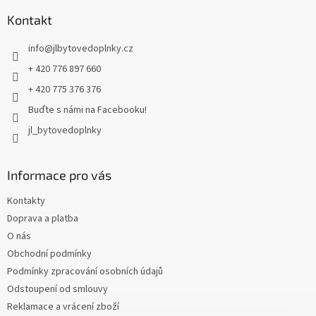
p
a
Kontakt
t
info
@
jlbytovedoplnky.cz
í
+ 420 776 897 660
+ 420 775 376 376
Buďte s námi na Facebooku!
jl_bytovedoplnky
Informace pro vás
Kontakty
Doprava a platba
O nás
Obchodní podmínky
Podmínky zpracování osobních údajů
Odstoupení od smlouvy
Reklamace a vrácení zboží