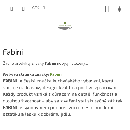
Přejít
NÁKUP
na
CZK
obsah
KOŠÍK
Fabini
Žádné produkty značky
Fabini
nebyly nalezeny...
Webová stránka značky:
Fabini
FABINI
je česká značka kuchyňského vybavení, která
spojuje nadčasový design, kvalitu a poctivé zpracování.
Každý produkt vzniká s důrazem na detail, funkčnost a
dlouhou životnost – aby se z vaření stal skutečný zážitek.
FABINI
je synonymem pro precizní řemeslo, moderní
estetiku a lásku k dobrému jídlu.