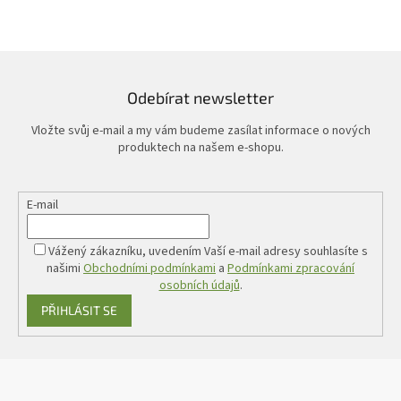
Odebírat newsletter
Vložte svůj e-mail a my vám budeme zasílat informace o nových
produktech na našem e-shopu.
E-mail
Vážený zákazníku, uvedením Vaší e-mail adresy souhlasíte s
našimi
Obchodními podmínkami
a
Podmínkami zpracování
osobních údajů
.
PŘIHLÁSIT SE
Z
á