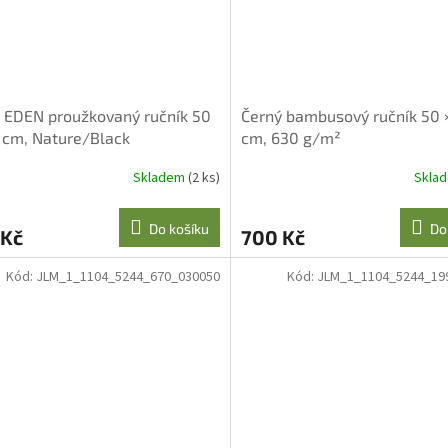
 EDEN proužkovaný ručník 50
Černý bambusový ručník 50 
 cm, Nature/Black
cm, 630 g/m²
Skladem
(2 ks)
Skla
Do košíku
Do
 Kč
700 Kč
Kód:
JLM_1_1104_5244_670_030050
Kód:
JLM_1_1104_5244_19