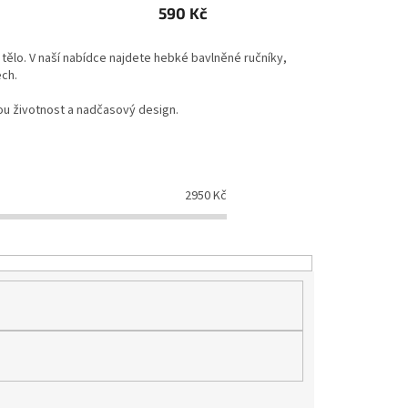
590 Kč
 tělo. V naší nabídce najdete hebké bavlněné ručníky,
ch.
hou životnost a nadčasový design.
2950
Kč