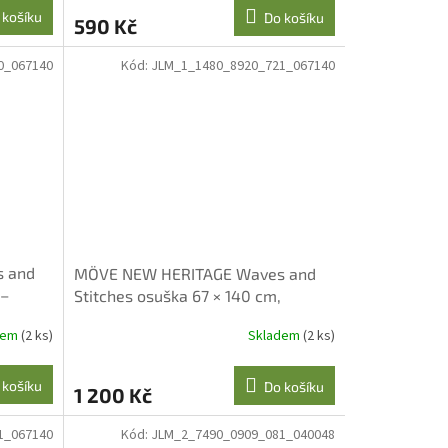
 košíku
Do košíku
590 Kč
0_067140
Kód:
JLM_1_1480_8920_721_067140
 and
MÖVE NEW HERITAGE Waves and
 –
Stitches osuška 67 × 140 cm,
angora
dem
(2 ks)
Skladem
(2 ks)
 košíku
Do košíku
1 200 Kč
1_067140
Kód:
JLM_2_7490_0909_081_040048