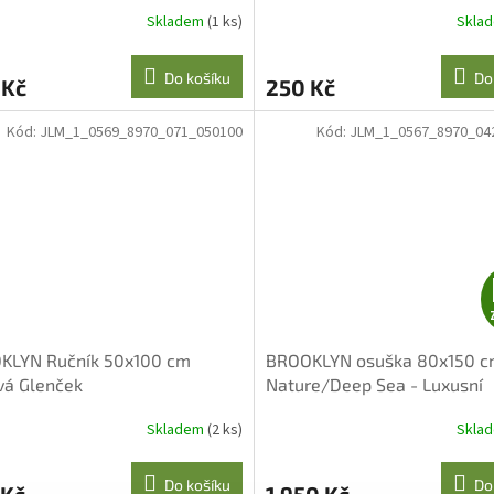
Skladem
(1 ks)
Skla
Do košíku
Do
 Kč
250 Kč
Kód:
JLM_1_0569_8970_071_050100
Kód:
JLM_1_0567_8970_04
KLYN Ručník 50x100 cm
BROOKLYN osuška 80x150 
vá Glenček
Nature/Deep Sea - Luxusní
měkkost
Skladem
(2 ks)
Skla
Do košíku
Do