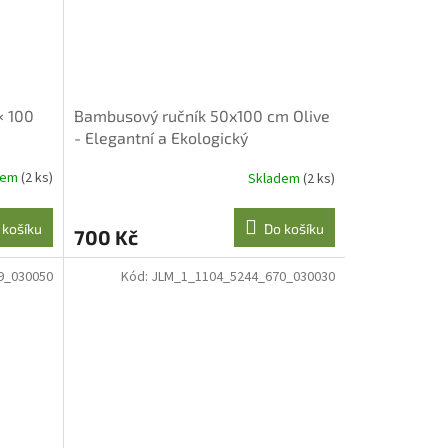
× 100
Bambusový ručník 50x100 cm Olive
- Elegantní a Ekologický
dem
(2 ks)
Skladem
(2 ks)
 košíku
Do košíku
700 Kč
9_030050
Kód:
JLM_1_1104_5244_670_030030