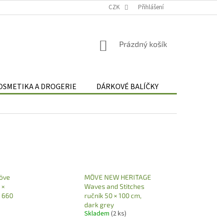
Podmínky zpracování osobních údajů
CZK
Odstoupení od smlouvy
Přihlášení
Re
NÁKUPNÍ
Prázdný košík
KOŠÍK
OSMETIKA A DROGERIE
DÁRKOVÉ BALÍČKY
DÁRKOVÉ 
Möve
MÖVE NEW HERITAGE
 ×
Waves and Stitches
, 660
ručník 50 × 100 cm,
dark grey
Skladem
(2 ks)