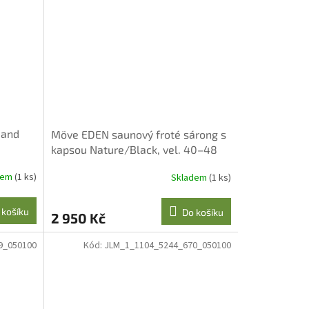
 and
Möve EDEN saunový froté sárong s
kapsou Nature/Black, vel. 40–48
dem
(1 ks)
Skladem
(1 ks)
 košíku
Do košíku
2 950 Kč
9_050100
Kód:
JLM_1_1104_5244_670_050100