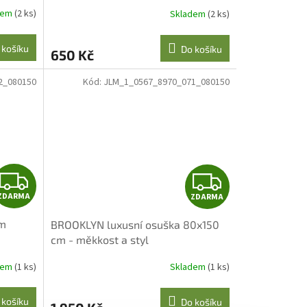
dem
(2 ks)
Skladem
(2 ks)
 košíku
Do košíku
650 Kč
2_080150
Kód:
JLM_1_0567_8970_071_080150
Z
Z
ZDARMA
ZDARMA
D
D
cm
BROOKLYN luxusní osuška 80x150
A
A
cm - měkkost a styl
R
R
dem
(1 ks)
Skladem
(1 ks)
M
M
 košíku
Do košíku