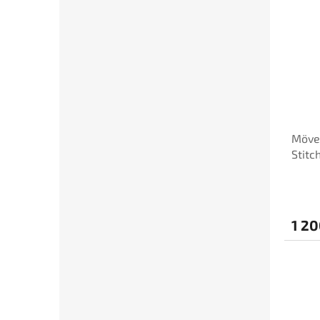
Möve
Stitc
šedá
1 20