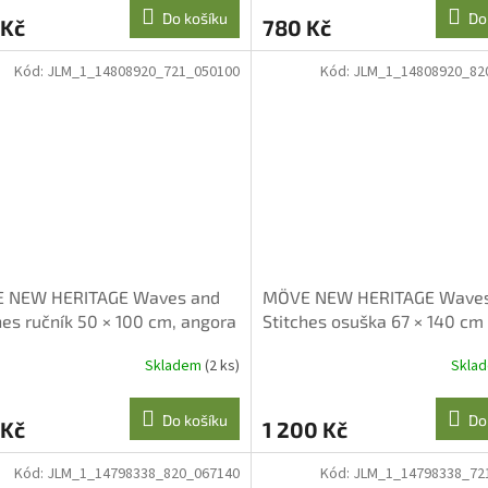
Do košíku
Do
 Kč
780 Kč
Kód:
JLM_1_14808920_721_050100
Kód:
JLM_1_14808920_82
 NEW HERITAGE Waves and
MÖVE NEW HERITAGE Waves
hes ručník 50 × 100 cm, angora
Stitches osuška 67 × 140 cm
tmavě šedá
Skladem
(2 ks)
Skla
Do košíku
Do
 Kč
1 200 Kč
Kód:
JLM_1_14798338_820_067140
Kód:
JLM_1_14798338_72