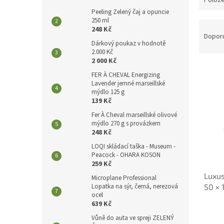
Peeling Zelený čaj a opuncie
250 ml
Ř
248 Kč
a
Dopor
Dárkový poukaz v hodnotě
z
2.000 Kč
e
2 000 Kč
V
n
FER À CHEVAL Energizing
ý
í
Lavender jemné marseillské
p
p
mýdlo 125 g
i
r
139 Kč
s
o
Fer À Cheval marseillské olivové
p
d
mýdlo 270 g s provázkem
248 Kč
r
u
o
k
LOQI skládací taška - Museum -
d
t
Peacock - OHARA KOSON
259 Kč
u
ů
Luxu
k
Microplane Professional
Lopatka na sýr, černá, nerezová
50 × 
t
ocel
ů
639 Kč
Vůně do auta ve spreji ZELENÝ