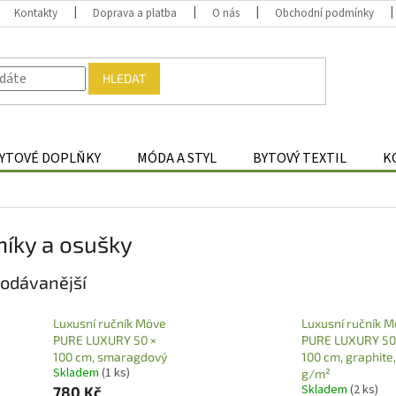
Kontakty
Doprava a platba
O nás
Obchodní podmínky
HLEDAT
YTOVÉ DOPLŇKY
MÓDA A STYL
BYTOVÝ TEXTIL
K
íky a osušky
odávanější
Luxusní ručník Möve
Luxusní ručník 
PURE LUXURY 50 ×
PURE LUXURY 50
100 cm, smaragdový
100 cm, graphite
Skladem
(1 ks)
g/m²
Skladem
(2 ks)
780 Kč