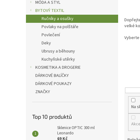
p
MÓDA A STYL
a
BYTOVÝ TEXTIL
n
Ručníky a osušky
Dopřejte
e
velké k
Povlaky na polštáře
l
Povlečení
Vyberte
Deky
Ubrusy a běhouny
Kuchyňské utěrky
KOSMETIKA A DROGERIE
DÁRKOVÉ BALÍČKY
DÁRKOVÉ POUKAZY
ZNAČKY
Na s
Top 10 produktů
Akc
Sklenice OPTIC 300 ml
Leonardo
69 Kč
Polože