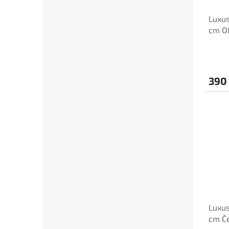
Luxus
cm Ol
390
Luxu
cm Č