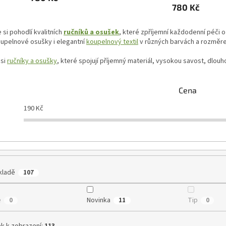
780 Kč
 si pohodlí kvalitních
ručníků a osušek
, které zpříjemní každodenní péči o
oupelnové osušky i elegantní
koupelnový textil
v různých barvách a rozměre
 si
ručníky a osušky
, které spojují příjemný materiál, vysokou savost, dlou
Cena
190
Kč
kladě
107
e
Novinka
Tip
0
11
0
k k zobrazení:
113