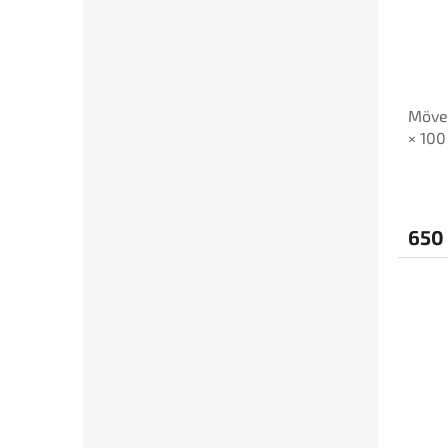
Möve
× 100
650