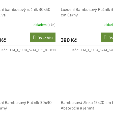
ní bambusový ručník 30x50
Luxusní Bambusový Ručník 
ive
cm Černý
Skladem
(1 ks)
Skla
Do košíku
Do
 Kč
390 Kč
Kód:
JLM_1_1104_5244_199_030030
Kód:
JLM_1_1104_5244_67
sní Bambusový Ručník 30x30
Bambusová žínka 15x20 cm O
erný
Absorpční a jemná