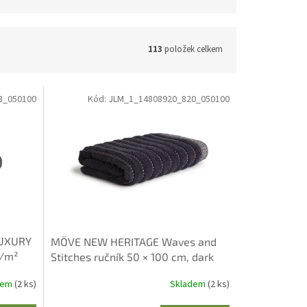
113
položek celkem
3_050100
Kód:
JLM_1_14808920_820_050100
LUXURY
MÖVE NEW HERITAGE Waves and
g/m²
Stitches ručník 50 × 100 cm, dark
grey
dem
(2 ks)
Skladem
(2 ks)