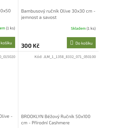
30x50
Bambusový ručník Olive 30x30 cm -
jemnost a savost
dem
(1 ks)
Skladem
(1 ks)
 košíku
Do košíku
300 Kč
0_015020
Kód:
JLM_1_1358_8332_071_050100
live -
BROOKLYN Béžový Ručník 50x100
cm - Přírodní Cashmere