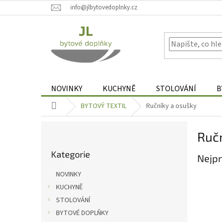
Přejít
info@jlbytovedoplnky.cz
na
obsah
NOVINKY
KUCHYNĚ
STOLOVÁNÍ
B
Domů
BYTOVÝ TEXTIL
Ručníky a osušky
P
Ručn
o
Přeskočit
s
Kategorie
kategorie
Nejpr
t
r
NOVINKY
a
KUCHYNĚ
n
STOLOVÁNÍ
n
í
BYTOVÉ DOPLŇKY