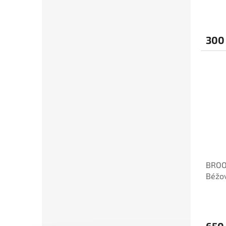
300
BROO
Béžo