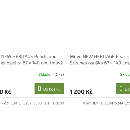
 NEW HERITAGE Pearls and
Möve NEW HERITAGE Pearls
hes osuška 67 × 140 cm, tmavě
Stitches osuška 67 × 140 cm,
Angora
Skladem
(1 ks)
Skla
Do košíku
Do
0 Kč
1 200 Kč
Kód:
JLM_1_1292_8909_081_050100
Kód:
JLM_1_1104_5244_19