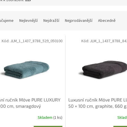
učujeme
Nejlevnější
Nejdražší
Nejprodávanější
Abecedně
Kód:
JLM_1_1437_8788_529_050100
Kód:
JLM_1_1437_8788_84
sní ručník Möve PURE LUXURY
Luxusní ručník Möve PURE 
100 cm, smaragdový
50 × 100 cm, graphite, 660 
Skladem
(1 ks)
Skla