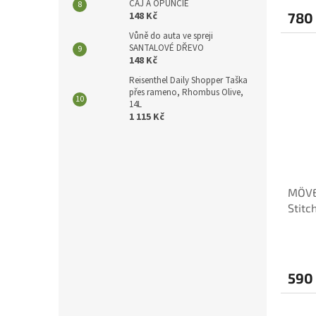
ČAJ A OPUNCIE
148 Kč
780
Vůně do auta ve spreji
SANTALOVÉ DŘEVO
148 Kč
Reisenthel Daily Shopper Taška
přes rameno, Rhombus Olive,
14L
1 115 Kč
MÖVE
Stitc
590