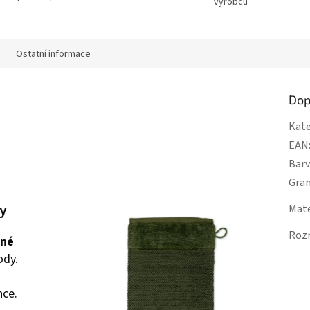
výrobců
Ostatní informace
Dop
Kate
EAN
Bar
Gra
y
Mate
Roz
ené
ody.
nce.