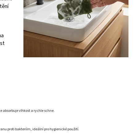
tění
na
ost
 absorbuje vlhkost a rychle schne.
u proti bakteriím, ideální pro hygienické použití.