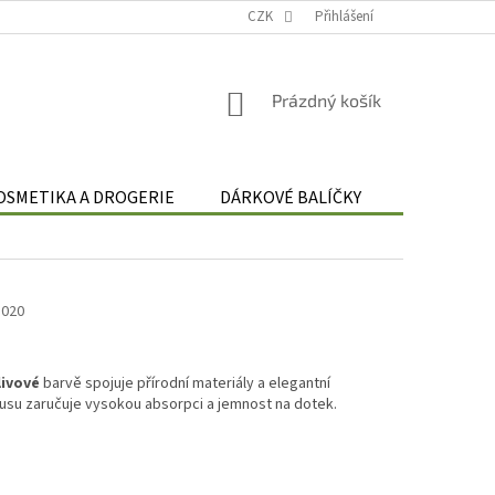
Podmínky zpracování osobních údajů
CZK
Odstoupení od smlouvy
Přihlášení
Re
NÁKUPNÍ
Prázdný košík
KOŠÍK
OSMETIKA A DROGERIE
DÁRKOVÉ BALÍČKY
DÁRKOVÉ 
5020
livové
barvě spojuje přírodní materiály a elegantní
su zaručuje vysokou absorpci a jemnost na dotek.