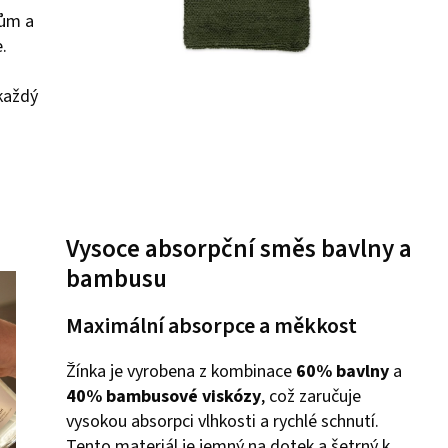
tům a
.
 každý
Vysoce absorpční směs bavlny a
bambusu
Maximální absorpce a měkkost
Žínka je vyrobena z kombinace
60% bavlny
a
40% bambusové viskózy
, což zaručuje
vysokou absorpci vlhkosti a rychlé schnutí.
Tento materiál je jemný na dotek a šetrný k