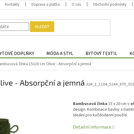
Kontakty
Doprava a platba
O nás
Obchodní podmínky
HLEDAT
YTOVÉ DOPLŇKY
MÓDA A STYL
BYTOVÝ TEXTIL
K
ambusová žínka 15x20 cm Olive - Absorpční a jemná
ive - Absorpční a jemná
JLM_1_1104_5244_670_01
Bambusová žínka
15 x 20 cm v
o
design. Kombinace bavlny a bambu
Ideální pro každodenní použití.
Detailní informace