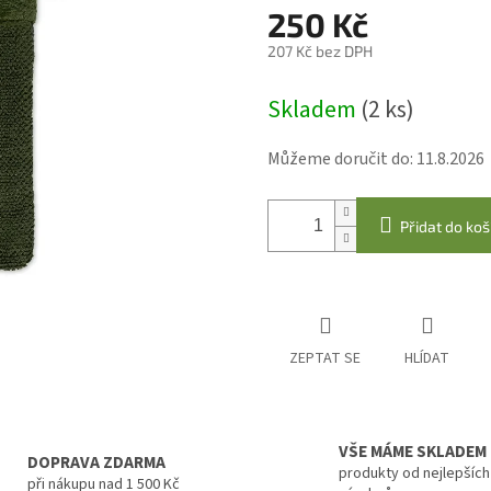
250 Kč
207 Kč bez DPH
Měrná
Skladem
(2 ks)
cena:
Můžeme doručit do:
11.8.2026
Přidat do koš
ZEPTAT SE
HLÍDAT
VŠE MÁME SKLADEM
DOPRAVA ZDARMA
produkty od nejlepších
při nákupu nad 1 500 Kč