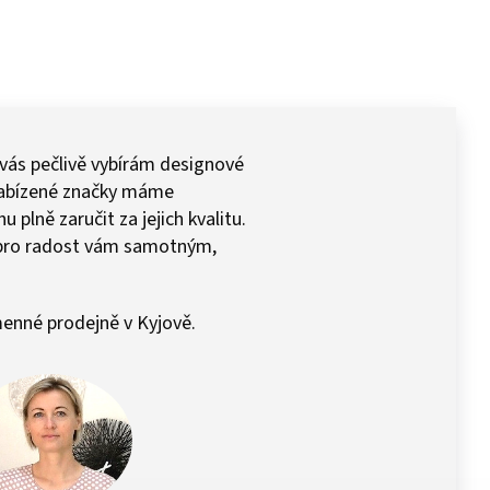
 vás pečlivě vybírám designové
 Nabízené značky máme
plně zaručit za jejich kvalitu.
pro radost vám samotným,
enné prodejně v Kyjově.