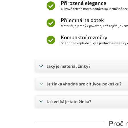
Přirozená elegance
Olivově zelená barva dodává koupelně nádech 
Příjemná na dotek
Materiál je jemný k pokožce, což zajišťuje kom
Kompaktní rozměry
Snadno se vejde do ruky a je vhodná na cest
Jaký je materiál žínky?
Je žínka vhodná pro citlivou pokožku?
Jak velká je tato žínka?
Proč 