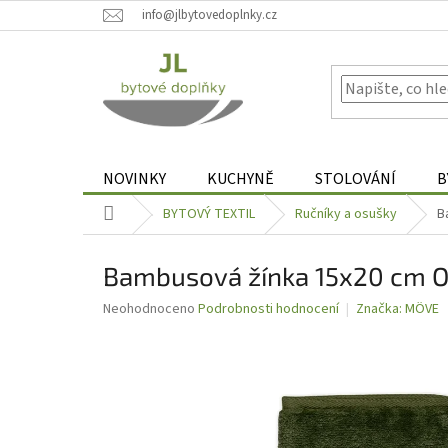
Přejít
info@jlbytovedoplnky.cz
na
obsah
NOVINKY
KUCHYNĚ
STOLOVÁNÍ
B
Domů
BYTOVÝ TEXTIL
Ručníky a osušky
B
Bambusová žínka 15x20 cm Ol
Průměrné
Neohodnoceno
Podrobnosti hodnocení
Značka:
MÖVE
hodnocení
produktu
je
0,0
z
5
hvězdiček.