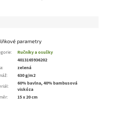
lňkové parametry
gorie
:
Ručníky a osušky
:
4013165936202
va
:
zelená
máž
:
630 g/m2
60% bavlna, 40% bambusová
riál
:
viskóza
měr
:
15 x 20 cm