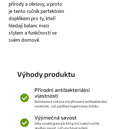
přírody a obnovy, a proto
je tento ručník perfektním
doplňkem pro ty, kteří
hledají balanc mezi
stylem a funkčností ve
svém domově.
Výhody produktu
Přírodní antibakteriální
vlastnosti
Bambusová viskóza má přirozené antibakteriální
vlastnosti, což zajišťuje hygienickou čistotu.
Výjimečná savost
Díky vysoké gramáži 630 g/m2 nabízí ručník
skvělou savost, což urychluje sušení.