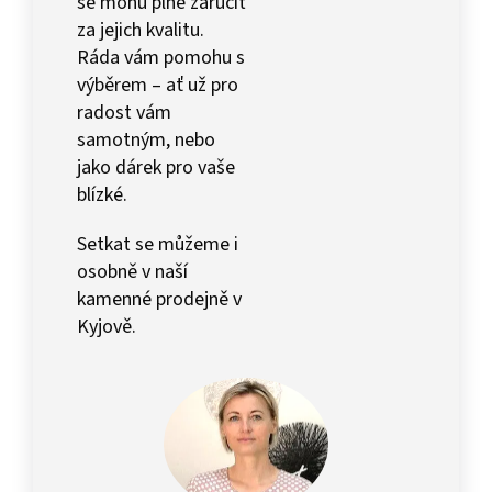
se mohu plně zaručit
za jejich kvalitu.
Ráda vám pomohu s
výběrem – ať už pro
radost vám
samotným, nebo
jako dárek pro vaše
blízké.
Setkat se můžeme i
osobně v naší
kamenné prodejně v
Kyjově.