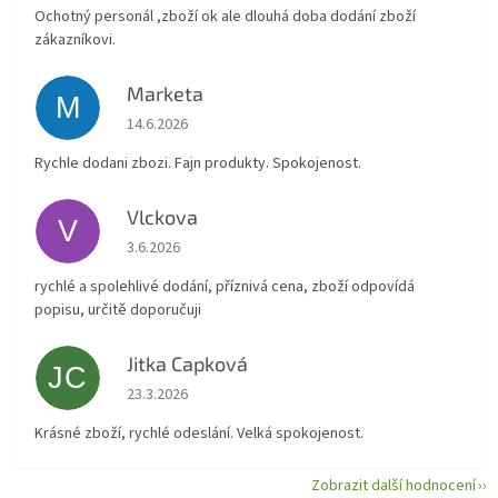
Ochotný personál ,zboží ok ale dlouhá doba dodání zboží
zákazníkovi.
Marketa
M
Hodnocení obchodu je 5 z 5 hvězdiček.
14.6.2026
Rychle dodani zbozi. Fajn produkty. Spokojenost.
Vlckova
V
Hodnocení obchodu je 5 z 5 hvězdiček.
3.6.2026
rychlé a spolehlivé dodání, příznivá cena, zboží odpovídá
popisu, určitě doporučuji
Jitka Capková
JC
Hodnocení obchodu je 5 z 5 hvězdiček.
23.3.2026
Krásné zboží, rychlé odeslání. Velká spokojenost.
Zobrazit další hodnocení