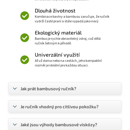
Dlouhá životnost
Kombinace bavlny a bambusu zaručuje, že ručník
vydrží časté praní a stále vypadá jako nový.
Ekologický materiál
Bambus je rychle obnovitelný zdroj, což dělá
ručník šetrným k přírodě.
Univerzální využití
Ať už doma nebo na cestách, jeho kompaktní
rozměr je ideální pro každou situaci.
Jak prát bambusový ručník?
Je ručník vhodný pro citlivou pokožku?
Jaké jsou výhody bambusové viskózy?