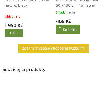
A
nature/black
50 x 100 cm Framsohn
R
M
A
Skladem
(4 ks)
Průměrné
Objednáno
hodnocení
469 Kč
produktu
1 950 Kč
je
Do košíku
5,0
DETAIL
z
5
hvězdiček.
ZOBRAZIT VŠECHNY PODOBNÉ PRODUKTY
Související produkty