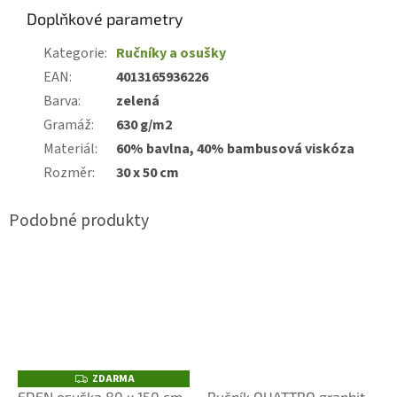
Doplňkové parametry
Kategorie
:
Ručníky a osušky
EAN
:
4013165936226
Barva
:
zelená
Gramáž
:
630 g/m2
Materiál
:
60% bavlna, 40% bambusová viskóza
Rozměr
:
30 x 50 cm
ZDARMA
Z
D
EDEN osuška 80 x 150 cm
Ručník QUATTRO graphit