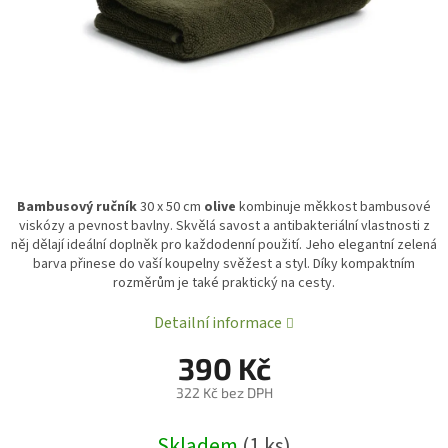
Bambusový ručník
30 x 50 cm
olive
kombinuje měkkost bambusové
viskózy a pevnost bavlny. Skvělá savost a antibakteriální vlastnosti z
něj dělají ideální doplněk pro každodenní použití. Jeho elegantní zelená
barva přinese do vaší koupelny svěžest a styl. Díky kompaktním
rozměrům je také praktický na cesty.
Detailní informace
390 Kč
322 Kč bez DPH
Měrná
Skladem
(1 ks)
cena: