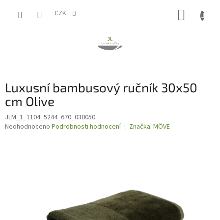
Přejít
NÁKUP
na
CZK
obsah
KOŠÍK
Luxusní bambusový ručník 30x50
cm Olive
JLM_1_1104_5244_670_030050
Průměrné
Neohodnoceno
Podrobnosti hodnocení
Značka:
MÖVE
hodnocení
produktu
je
0,0
z
5
hvězdiček.