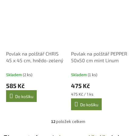
Povlak na polštář CHRIS
Povlak na polštář PEPPER
45 x 45 cm, hnědo-zelený
50x50 cm mint Linum
Skladem
(2 ks)
Skladem
(1 ks)
585 Kč
475 Kč
Měrná
475 Kč / 1 ks
Do košíku
cena:
Do košíku
12
položek celkem
O
v
l