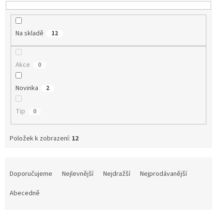
Na skladě
12
Akce
0
Novinka
2
Tip
0
Položek k zobrazení:
12
Ř
a
Doporučujeme
Nejlevnější
Nejdražší
Nejprodávanější
z
e
Abecedně
n
í