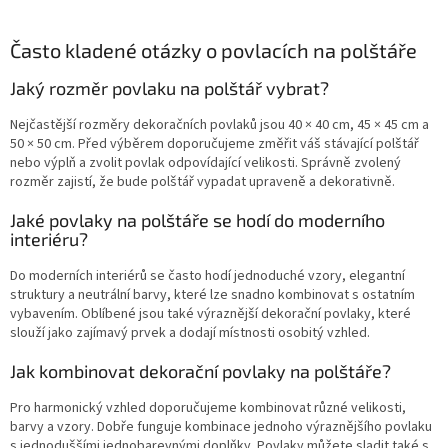
Často kladené otázky o povlacích na polštáře
Jaký rozměr povlaku na polštář vybrat?
Nejčastější rozměry dekoračních povlaků jsou 40 × 40 cm, 45 × 45 cm a
50 × 50 cm. Před výběrem doporučujeme změřit váš stávající polštář
nebo výplň a zvolit povlak odpovídající velikosti. Správně zvolený
rozměr zajistí, že bude polštář vypadat upraveně a dekorativně.
Jaké povlaky na polštáře se hodí do moderního
interiéru?
Do moderních interiérů se často hodí jednoduché vzory, elegantní
struktury a neutrální barvy, které lze snadno kombinovat s ostatním
vybavením. Oblíbené jsou také výraznější dekorační povlaky, které
slouží jako zajímavý prvek a dodají místnosti osobitý vzhled.
Jak kombinovat dekorační povlaky na polštáře?
Pro harmonický vzhled doporučujeme kombinovat různé velikosti,
barvy a vzory. Dobře funguje kombinace jednoho výraznějšího povlaku
s jednoduššími jednobarevnými doplňky. Povlaky můžete sladit také s