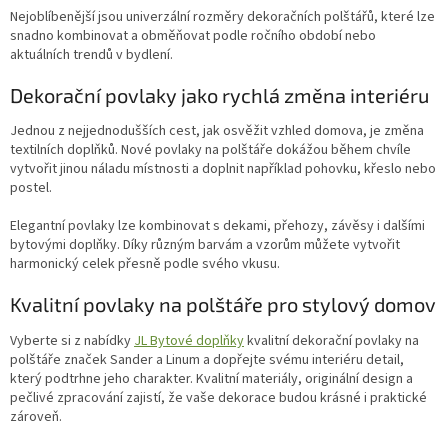
Nejoblíbenější jsou univerzální rozměry dekoračních polštářů, které lze
snadno kombinovat a obměňovat podle ročního období nebo
aktuálních trendů v bydlení.
Dekorační povlaky jako rychlá změna interiéru
Jednou z nejjednodušších cest, jak osvěžit vzhled domova, je změna
textilních doplňků. Nové povlaky na polštáře dokážou během chvíle
vytvořit jinou náladu místnosti a doplnit například pohovku, křeslo nebo
postel.
Elegantní povlaky lze kombinovat s dekami, přehozy, závěsy i dalšími
bytovými doplňky. Díky různým barvám a vzorům můžete vytvořit
harmonický celek přesně podle svého vkusu.
Kvalitní povlaky na polštáře pro stylový domov
Vyberte si z nabídky
JL Bytové doplňky
kvalitní dekorační povlaky na
polštáře značek Sander a Linum a dopřejte svému interiéru detail,
který podtrhne jeho charakter. Kvalitní materiály, originální design a
pečlivé zpracování zajistí, že vaše dekorace budou krásné i praktické
zároveň.