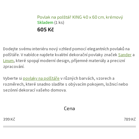
Povlak na polštář KING 40 x 60 cm, krémový
Skladem
(1 ks)
605 Kč
Dodejte svému interiéru nový vzhled pomocí elegantních povlaků na
polštáře. V nabídce najdete kvalitní dekorační povlaky značek
Sander
a
Linum
, které spojují moderní design, příjemné materiály a precizní
zpracování.
Vyberte si
povlaky na polštáře
v různých barvách, vzorech a
rozměrech, které snadno sladíte s obývacím pokojem, ložnicí nebo
sezónní dekorací vašeho domova.
Cena
399
Kč
789
Kč