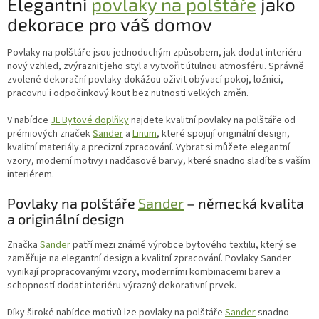
Elegantní
povlaky na polštáře
jako
á
dekorace pro váš domov
d
a
c
Povlaky na polštáře jsou jednoduchým způsobem, jak dodat interiéru
í
nový vzhled, zvýraznit jeho styl a vytvořit útulnou atmosféru. Správně
p
zvolené dekorační povlaky dokážou oživit obývací pokoj, ložnici,
r
pracovnu i odpočinkový kout bez nutnosti velkých změn.
v
k
V nabídce
JL Bytové doplňky
najdete kvalitní povlaky na polštáře od
y
prémiových značek
Sander
a
Linum
, které spojují originální design,
v
kvalitní materiály a precizní zpracování. Vybrat si můžete elegantní
ý
vzory, moderní motivy i nadčasové barvy, které snadno sladíte s vaším
p
interiérem.
i
s
Povlaky na polštáře
Sander
– německá kvalita
u
a originální design
Značka
Sander
patří mezi známé výrobce bytového textilu, který se
zaměřuje na elegantní design a kvalitní zpracování. Povlaky Sander
vynikají propracovanými vzory, moderními kombinacemi barev a
schopností dodat interiéru výrazný dekorativní prvek.
Díky široké nabídce motivů lze povlaky na polštáře
Sander
snadno