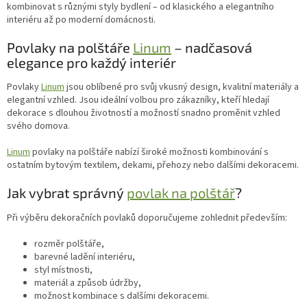
kombinovat s různými styly bydlení – od klasického a elegantního
interiéru až po moderní domácnosti.
Povlaky na polštáře
Linum
– nadčasová
elegance pro každý interiér
Povlaky
Linum
jsou oblíbené pro svůj vkusný design, kvalitní materiály a
elegantní vzhled. Jsou ideální volbou pro zákazníky, kteří hledají
dekorace s dlouhou životností a možností snadno proměnit vzhled
svého domova.
Linum
povlaky na polštáře nabízí široké možnosti kombinování s
ostatním bytovým textilem, dekami, přehozy nebo dalšími dekoracemi.
Jak vybrat správný
povlak na polštář
?
Při výběru dekoračních povlaků doporučujeme zohlednit především:
rozměr polštáře,
barevné ladění interiéru,
styl místnosti,
materiál a způsob údržby,
možnost kombinace s dalšími dekoracemi.