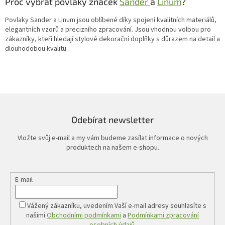
Proč vybrat povlaky značek
Sander
a
Linum
?
Povlaky Sander a Linum jsou oblíbené díky spojení kvalitních materiálů,
elegantních vzorů a precizního zpracování. Jsou vhodnou volbou pro
zákazníky, kteří hledají stylové dekorační doplňky s důrazem na detail a
dlouhodobou kvalitu.
Odebírat newsletter
Vložte svůj e-mail a my vám budeme zasílat informace o nových
produktech na našem e-shopu.
E-mail
Vážený zákazníku, uvedením Vaší e-mail adresy souhlasíte s
našimi
Obchodními podmínkami
a
Podmínkami zpracování
osobních údajů
.