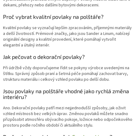
dekami, přehozy nebo dalšími bytovými dekoracemi.
Proč vybrat kvalitní povlaky na polštáře?
Kvalitní povlaky se vyznačují lepším zpracováním, příjemnými materiály
a delší životností. Prémiové značky, jako jsou Sander a Linum, nabízejí
originální designy a kvalitní provedení, které pomáhají vytvořit
elegantní a útulný interiér.
Jak pečovat o dekorační povlaky?
Při údržbě vždy doporučujeme řídit se pokyny výrobce uvedenými na
štítku. Správný způsob praní a šetrná péče pomáhají zachovat barvy,
strukturu materiálu i celkový vzhled povlaku po delší dobu.
Jsou povlaky na polštáře vhodné jako rychlá změna
interiéru?
Ano. Dekorační povlaky patří mezi nejjednodušší způsoby, jak oživit
vzhled místnosti bez velkých úprav. Změnou povlaků můžete snadno
přizpůsobit atmosféru obývacího pokoje, ložnice nebo odpočinkového
prostoru podle ročního období či aktuálního stylu.