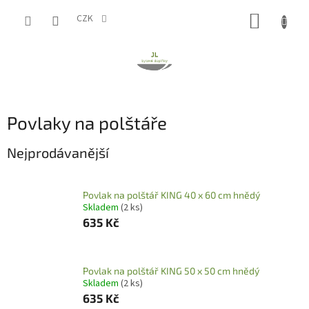
Přejít
NÁKUP
na
CZK
obsah
KOŠÍK
Povlaky na polštáře
Nejprodávanější
Povlak na polštář KING 40 x 60 cm hnědý
Skladem
(2 ks)
635 Kč
Povlak na polštář KING 50 x 50 cm hnědý
Skladem
(2 ks)
635 Kč