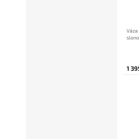
Váza
slono
1 39