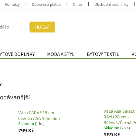
Kontakty
Doprava a platba
O nás
Obchodní podmínky
HLEDAT
YTOVÉ DOPLŇKY
MÓDA A STYL
BYTOVÝ TEXTIL
K
y
odávanější
Váza Asa Select
Váza CARVE 18 cm
RAYU 28 cm -
béžová ASA Selection
Béžová/Černá P
Skladem
(1 ks)
Skladem
(2 ks)
799 Kč
989 Kč