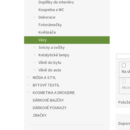
p
Doplňky do interiéru
a
Koupelna a WC
n
Dekorace
e
Fotorámečky
l
Květináče
Vázy
Svícny a svíčky
Katalytické lampy
Vůně do bytu
Vůně do auta
Na s
MÓDA A STYL
BYTOVÝ TEXTIL
Akc
KOSMETIKA A DROGERIE
DÁRKOVÉ BALÍČKY
Polože
DÁRKOVÉ POUKAZY
ZNAČKY
Ř
a
Dopor
z