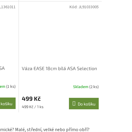
L1361011
Kód:
JL91033005
SA
Váza EASE 18cm bílá ASA Selection
dem
(1 ks)
Skladem
(2 ks)
499 Kč
 košíku
Do košíku
Měrná
499 Kč / 1 ks
cena:
mické? Malé, střední, velké nebo přímo obří?