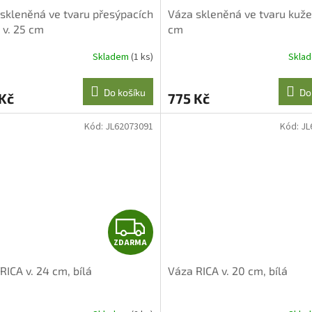
skleněná ve tvaru přesýpacích
Váza skleněná ve tvaru kužel
 v. 25 cm
cm
Skladem
(1 ks)
Skla
Do košíku
Do
Kč
775 Kč
Kód:
JL62073091
Kód:
JL
Z
ZDARMA
D
RICA v. 24 cm, bílá
Váza RICA v. 20 cm, bílá
A