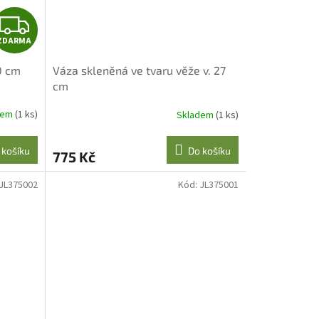
Z
ZDARMA
D
0 cm
Váza skleněná ve tvaru věže v. 27
A
cm
R
dem
(1 ks)
Skladem
(1 ks)
M
 košíku
Do košíku
775 Kč
A
JL375002
Kód:
JL375001