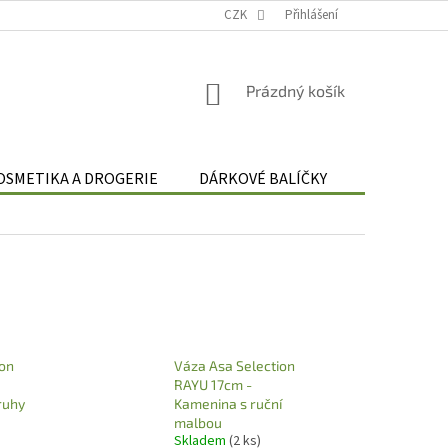
Podmínky zpracování osobních údajů
CZK
Odstoupení od smlouvy
Přihlášení
Re
NÁKUPNÍ
Prázdný košík
KOŠÍK
OSMETIKA A DROGERIE
DÁRKOVÉ BALÍČKY
DÁRKOVÉ 
ion
Váza Asa Selection
RAYU 17cm -
ruhy
Kamenina s ruční
malbou
Skladem
(2 ks)