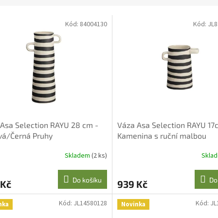
Kód:
84004130
Kód:
JL8
Asa Selection RAYU 28 cm -
Váza Asa Selection RAYU 17
vá/Černá Pruhy
Kamenina s ruční malbou
Skladem
(2 ks)
Skla
Do košíku
Do
 Kč
939 Kč
Kód:
JL14580128
Kód:
JL
nka
Novinka