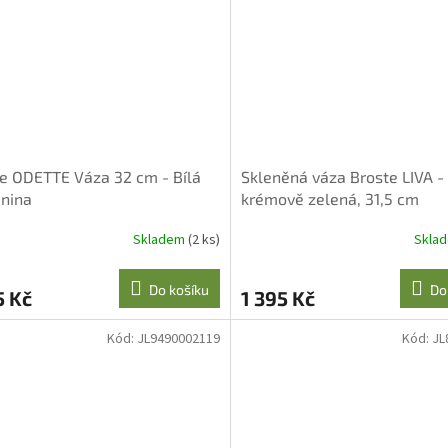
e ODETTE Váza 32 cm - Bílá
Skleněná váza Broste LIVA -
nina
krémově zelená, 31,5 cm
Skladem
(2 ks)
Skla
Do košíku
Do
5 Kč
1 395 Kč
Kód:
JL9490002119
Kód:
JL