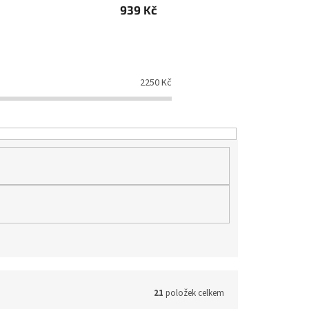
939 Kč
2250
Kč
21
položek celkem