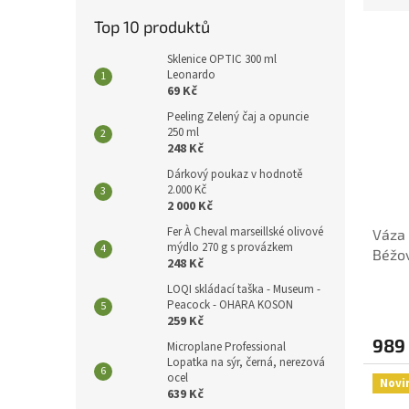
e
Top 10 produktů
V
n
ý
í
Sklenice OPTIC 300 ml
p
Leonardo
p
69 Kč
i
r
s
o
Peeling Zelený čaj a opuncie
250 ml
p
d
248 Kč
r
u
Dárkový poukaz v hodnotě
o
k
2.000 Kč
d
t
2 000 Kč
u
ů
Fer À Cheval marseillské olivové
Váza 
k
mýdlo 270 g s provázkem
Béžo
t
248 Kč
ů
LOQI skládací taška - Museum -
Peacock - OHARA KOSON
259 Kč
989
Microplane Professional
Lopatka na sýr, černá, nerezová
ocel
Novi
639 Kč