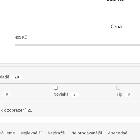
Cena
499
Kč
kladě
20
e
Novinka
Tip
0
3
0
k k zobrazení:
21
učujeme
Nejlevnější
Nejdražší
Nejprodávanější
Abecedně