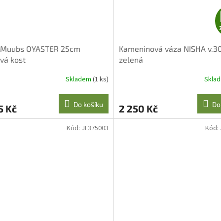
 Muubs OYASTER 25cm
Kameninová váza NISHA v.3
vá kost
zelená
Skladem
(1 ks)
Skla
Do košíku
Do
5 Kč
2 250 Kč
Kód:
JL375003
Kód: