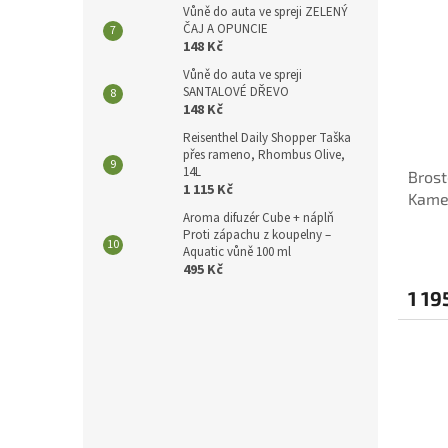
Vůně do auta ve spreji ZELENÝ
ČAJ A OPUNCIE
148 Kč
Vůně do auta ve spreji
SANTALOVÉ DŘEVO
148 Kč
Reisenthel Daily Shopper Taška
přes rameno, Rhombus Olive,
14L
Brost
1 115 Kč
Kame
Aroma difuzér Cube + náplň
Proti zápachu z koupelny –
Aquatic vůně 100 ml
495 Kč
1 19