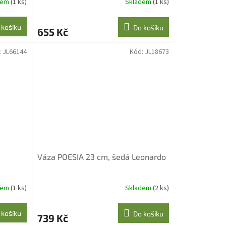
dem
(1 ks)
Skladem
(1 ks)
 košíku
Do košíku
655 Kč
:
JL66144
Kód:
JL18673
Váza POESIA 23 cm, šedá Leonardo
dem
(1 ks)
Skladem
(2 ks)
 košíku
Do košíku
739 Kč