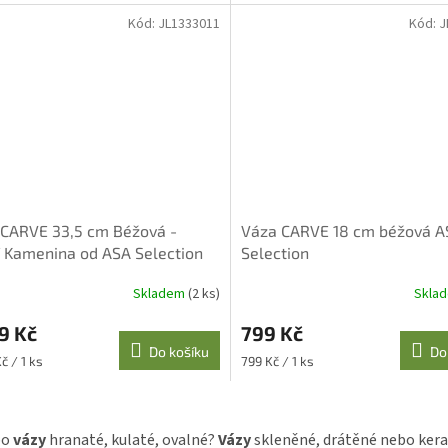
Kód:
JL1333011
Kód:
J
 CARVE 33,5 cm Béžová -
Váza CARVE 18 cm béžová A
 Kamenina od ASA Selection
Selection
Skladem
(2 ks)
Skla
9 Kč
799 Kč
Do košíku
Do
Měrná
č / 1 ks
799 Kč / 1 ks
cena:
O
v
ibo
vázy
hranaté, kulaté, ovalné?
Vázy
skleněné, drátěné nebo kera
l