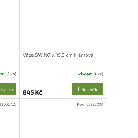
Váza SWING v. 19,3 cm krémová
dem
(1 ks)
Skladem
(1 ks)
 košíku
Do košíku
845 Kč
82061715
Kód:
JL375004