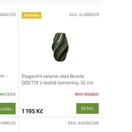
4002/130
Kód:
JL14580129
Novinka
cm -
Elegantní zelená váza Broste
ODETTE z lesklé kameniny, 32 cm
dem
(2 ks)
Není skladem
DETAIL
 košíku
1 195 Kč
14498125
Kód:
JL61002/249