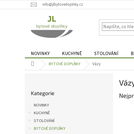
Přejít
info@jlbytovedoplnky.cz
na
obsah
NOVINKY
KUCHYNĚ
STOLOVÁNÍ
B
Domů
BYTOVÉ DOPLŇKY
Vázy
P
Váz
o
Přeskočit
s
Kategorie
kategorie
Nejpr
t
r
NOVINKY
a
KUCHYNĚ
n
STOLOVÁNÍ
n
í
BYTOVÉ DOPLŇKY