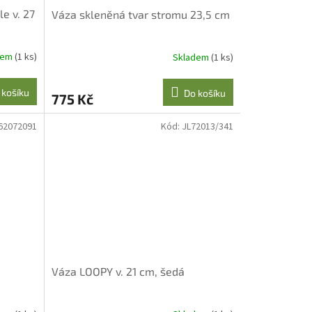
e v. 27
Váza skleněná tvar stromu 23,5 cm
dem
(1 ks)
Skladem
(1 ks)
 košíku
Do košíku
775 Kč
62072091
Kód:
JL72013/341
Váza LOOPY v. 21 cm, šedá