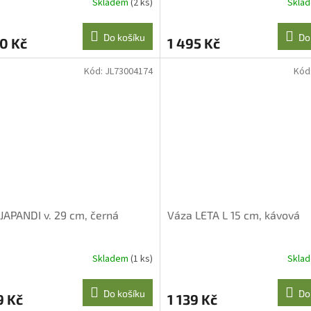
R
Skladem
(2 ks)
Skla
M
Do košíku
Do
0 Kč
1 495 Kč
A
Kód:
JL73004174
Kód
JAPANDI v. 29 cm, černá
Váza LETA L 15 cm, kávová
Skladem
(1 ks)
Skla
Do košíku
Do
9 Kč
1 139 Kč