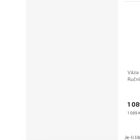
Váza
Ruční
1 08
Měrná
1 089 K
cena:
Je-li l