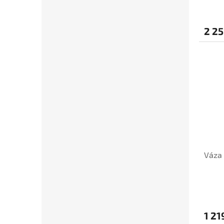
2 25
Váza 
1 21