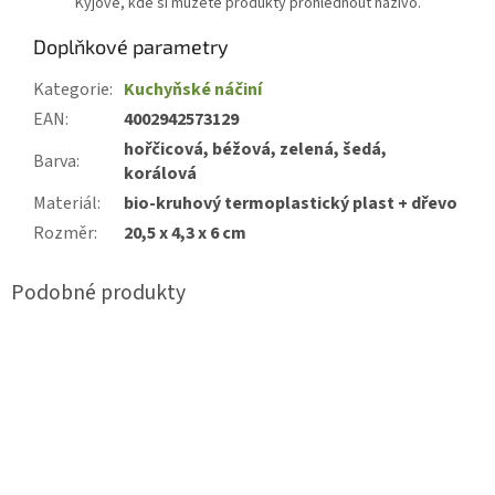
Kyjově, kde si můžete produkty prohlédnout naživo.
Doplňkové parametry
Kategorie
:
Kuchyňské náčiní
EAN
:
4002942573129
hořčicová, béžová, zelená, šedá,
Barva
:
korálová
Materiál
:
bio-kruhový termoplastický plast + dřevo
Rozměr
:
20,5 x 4,3 x 6 cm