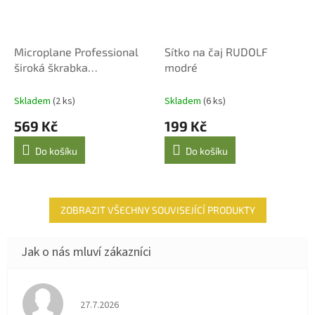
Microplane Professional
Sítko na čaj RUDOLF
široká škrabka
modré
vroubkovaná černá
Skladem
(2 ks)
Skladem
(6 ks)
569 Kč
199 Kč
Do košíku
Do košíku
ZOBRAZIT VŠECHNY SOUVISEJÍCÍ PRODUKTY
Hodnocení obchodu je 4 z 5 hvězdiček.
27.7.2026