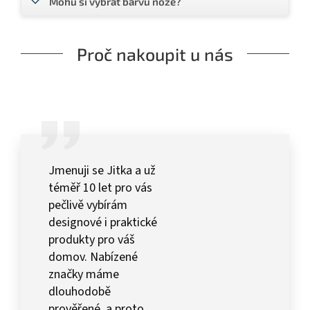
Mohu si vybrat barvu nože?
Proč nakoupit u nás
Jmenuji se Jitka a už
téměř 10 let pro vás
pečlivě vybírám
designové i praktické
produkty pro váš
domov. Nabízené
značky máme
dlouhodobě
prověřené, a proto