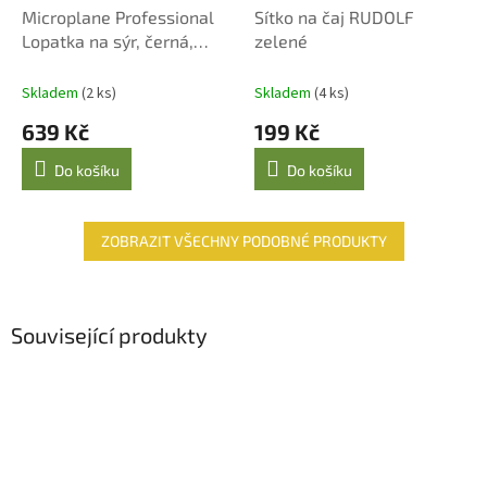
Microplane Professional
Sítko na čaj RUDOLF
Lopatka na sýr, černá,
zelené
nerezová ocel
Skladem
(2 ks)
Skladem
(4 ks)
639 Kč
199 Kč
Do košíku
Do košíku
ZOBRAZIT VŠECHNY PODOBNÉ PRODUKTY
Související produkty