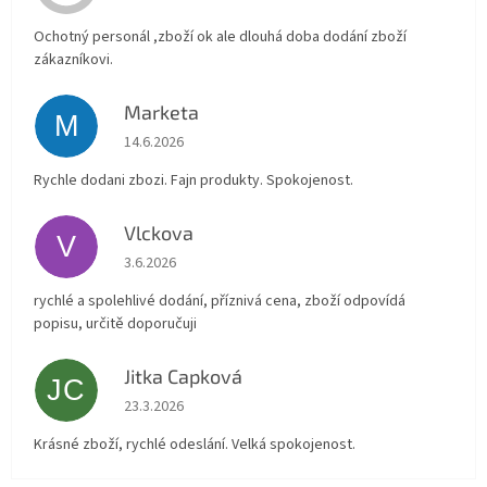
Ochotný personál ,zboží ok ale dlouhá doba dodání zboží
zákazníkovi.
Marketa
M
Hodnocení obchodu je 5 z 5 hvězdiček.
14.6.2026
Rychle dodani zbozi. Fajn produkty. Spokojenost.
Vlckova
V
Hodnocení obchodu je 5 z 5 hvězdiček.
3.6.2026
rychlé a spolehlivé dodání, příznivá cena, zboží odpovídá
popisu, určitě doporučuji
Jitka Capková
JC
Hodnocení obchodu je 5 z 5 hvězdiček.
23.3.2026
Krásné zboží, rychlé odeslání. Velká spokojenost.