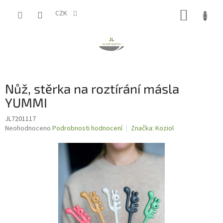
Přejít
NÁKUP
na
CZK
obsah
KOŠÍK
Nůž, stěrka na roztírání másla
YUMMI
JL7201117
Průměrné
Neohodnoceno
Podrobnosti hodnocení
Značka:
Koziol
hodnocení
produktu
je
0,0
z
5
hvězdiček.