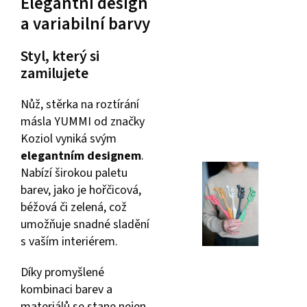
Elegantní design
a variabilní barvy
Styl, který si
zamilujete
Nůž, stěrka na roztírání
másla YUMMI od značky
Koziol vyniká svým
elegantním designem
.
Nabízí širokou paletu
barev, jako je hořčicová,
béžová či zelená, což
umožňuje snadné sladění
s vaším interiérem.
Díky promyšlené
kombinaci barev a
materiálů se stane nejen