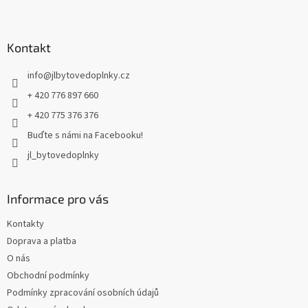
Z
á
p
a
Kontakt
t
info
@
jlbytovedoplnky.cz
í
+ 420 776 897 660
+ 420 775 376 376
Buďte s námi na Facebooku!
jl_bytovedoplnky
Informace pro vás
Kontakty
Doprava a platba
O nás
Obchodní podmínky
Podmínky zpracování osobních údajů