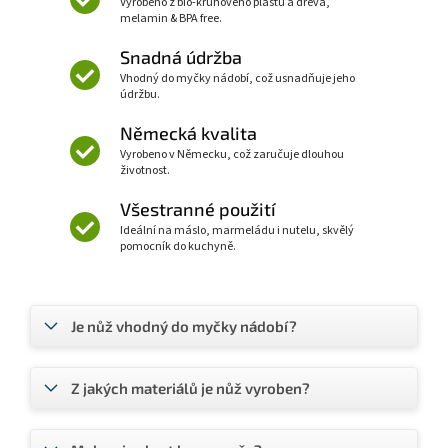
Vyrobeno z bio-kruhového plastu a dřeva,
melamin & BPA free.
Snadná údržba
Vhodný do myčky nádobí, což usnadňuje jeho
údržbu.
Německá kvalita
Vyrobeno v Německu, což zaručuje dlouhou
životnost.
Všestranné použití
Ideální na máslo, marmeládu i nutelu, skvělý
pomocník do kuchyně.
Je nůž vhodný do myčky nádobí?
Z jakých materiálů je nůž vyroben?