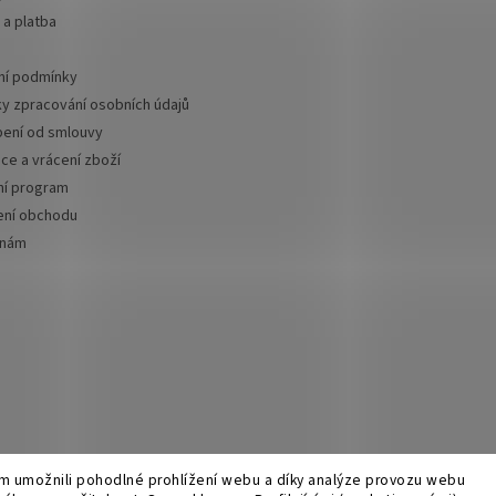
a platba
í podmínky
y zpracování osobních údajů
ení od smlouvy
ce a vrácení zboží
ní program
ní obchodu
 nám
 umožnili pohodlné prohlížení webu a díky analýze provozu webu