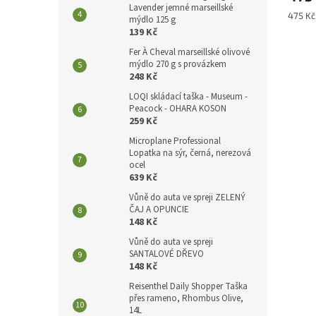
Lavender jemné marseillské
Měrná
475 Kč 
mýdlo 125 g
cena:
139 Kč
Fer À Cheval marseillské olivové
mýdlo 270 g s provázkem
248 Kč
LOQI skládací taška - Museum -
Peacock - OHARA KOSON
259 Kč
Microplane Professional
Lopatka na sýr, černá, nerezová
ocel
639 Kč
Vůně do auta ve spreji ZELENÝ
ČAJ A OPUNCIE
148 Kč
Vůně do auta ve spreji
SANTALOVÉ DŘEVO
148 Kč
Reisenthel Daily Shopper Taška
přes rameno, Rhombus Olive,
14L