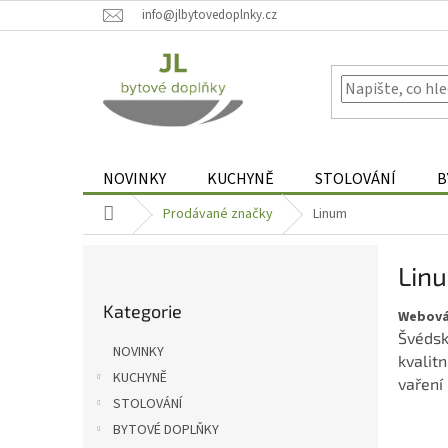
Přejít
info@jlbytovedoplnky.cz
na
obsah
NOVINKY
KUCHYNĚ
STOLOVÁNÍ
B
Domů
Prodávané značky
Linum
P
Lin
o
Přeskočit
s
Kategorie
kategorie
Webová
t
Švéds
r
NOVINKY
kvalitn
a
KUCHYNĚ
vaření
n
STOLOVÁNÍ
n
í
BYTOVÉ DOPLŇKY