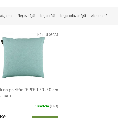
učujeme
Nejlevnější
Nejdražší
Nejprodávanější
Abecedně
Kód:
JL05C85
k na polštář PEPPER 50x50 cm
 Linum
Skladem
(1 ks)
 Kč