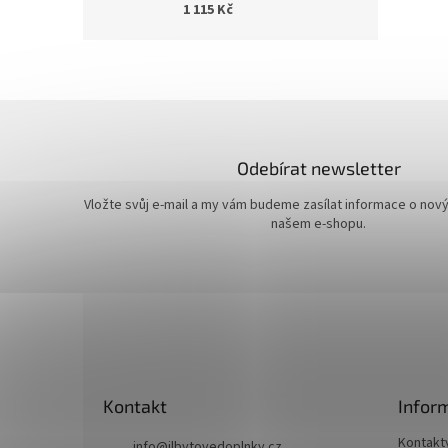
1 115 Kč
Odebírat newsletter
Vložte svůj e-mail a my vám budeme zasílat informace o nov
našem e-shopu.
Z
á
p
a
t
Kontakt
Infor
í
Kontakt
info
@
jlbytovedoplnky.cz