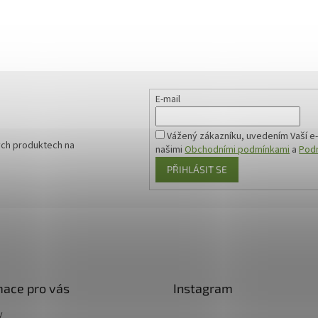
E-mail
Vážený zákazníku, uvedením Vaší e-
ých produktech na
našimi
Obchodními podmínkami
a
Podm
PŘIHLÁSIT SE
mace pro vás
Instagram
y