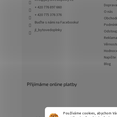
Doprava 
+ 420 776 897 660
O nás
+ 420 775 376 376
Obchodn
Buďte s námi na Facebooku!
Podmínk
jl_bytovedoplnky
Odstoup
Reklama
Věrnost
Hodnoce
Napište
Blog
Přijímáme online platby
Používáme cookies, abychom Vám