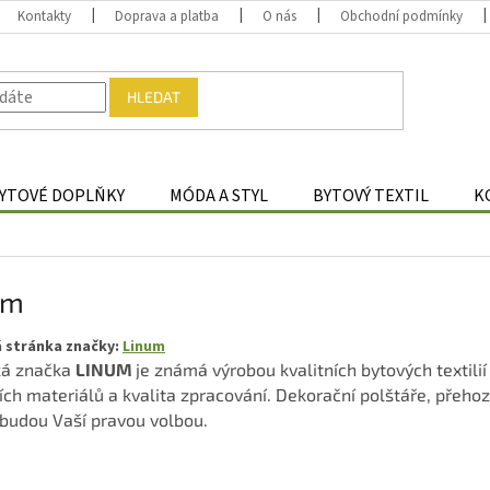
Kontakty
Doprava a platba
O nás
Obchodní podmínky
HLEDAT
YTOVÉ DOPLŇKY
MÓDA A STYL
BYTOVÝ TEXTIL
K
um
 stránka značky:
Linum
ká značka
LINUM
je známá výrobou kvalitních bytových textili
ích materiálů a kvalita zpracování. Dekorační polštáře, přehozy
 budou Vaší pravou volbou.