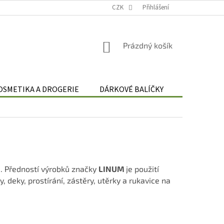
Podmínky zpracování osobních údajů
CZK
Odstoupení od smlouvy
Přihlášení
Re
NÁKUPNÍ
Prázdný košík
KOŠÍK
OSMETIKA A DROGERIE
DÁRKOVÉ BALÍČKY
DÁRKOVÉ 
í . Předností výrobků značky
LINUM
je použití
, deky, prostírání, zástěry, utěrky a rukavice na