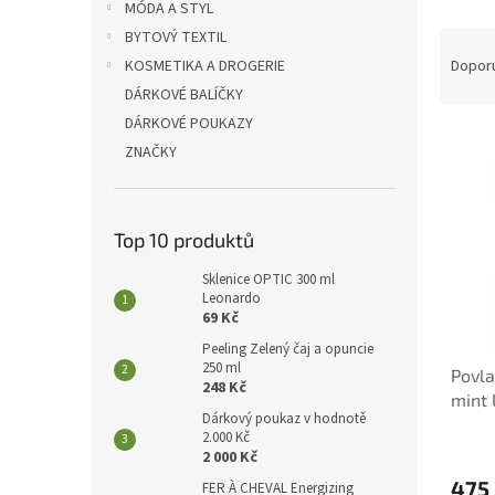
p
MÓDA A STYL
a
Ř
BYTOVÝ TEXTIL
n
a
Dopor
KOSMETIKA A DROGERIE
e
z
DÁRKOVÉ BALÍČKY
l
e
DÁRKOVÉ POUKAZY
V
n
ZNAČKY
ý
í
p
p
i
r
s
o
Top 10 produktů
p
d
r
u
Sklenice OPTIC 300 ml
Leonardo
o
k
69 Kč
d
t
Peeling Zelený čaj a opuncie
u
ů
250 ml
Povla
k
248 Kč
mint
t
Dárkový poukaz v hodnotě
ů
2.000 Kč
2 000 Kč
475
FER À CHEVAL Energizing