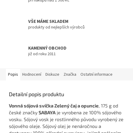
při nákupu nad 1 500 Kč
VŠE MÁME SKLADEM
produkty od nejlepších výrobců
KAMENNÝ OBCHOD
již od roku 2011
Popis
Hodnocení
Diskuze
Značka
Ostatní informace
Detailní popis produktu
Vonná sójová svíčka Zelený čaj a opuncie
, 175 g od
české značky
SABAYA
je vyrobena ze 100% sójového
vosku. Sójový vosk je rostlinného původu vyrobený ze
sójového oleje. Sójový olej je nenáročnou a
dostupnou 100% přírodní surovinou, jejímž spálením