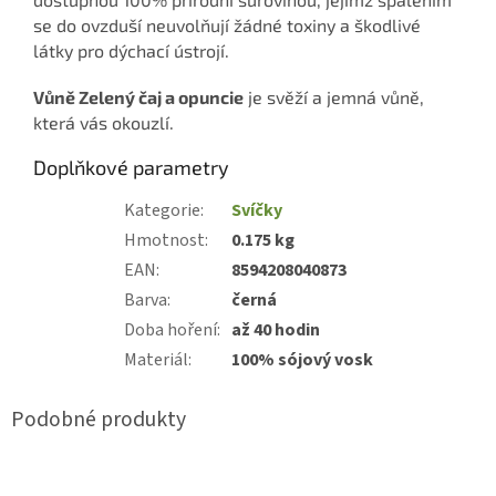
se do ovzduší neuvolňují žádné toxiny a škodlivé
látky pro dýchací ústrojí.
Vůně Zelený čaj a opuncie
je svěží a jemná vůně,
která vás okouzlí.
Doplňkové parametry
Kategorie
:
Svíčky
Hmotnost
:
0.175 kg
EAN
:
8594208040873
Barva
:
černá
Doba hoření
:
až 40 hodin
Materiál
:
100% sójový vosk