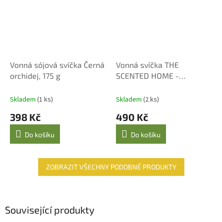
Vonná sójová svíčka Černá
Vonná svíčka THE
orchidej, 175 g
SCENTED HOME -
MOROCCAN SPICE 220 g
Skladem
(1 ks)
Skladem
(2 ks)
398 Kč
490 Kč
Do košíku
Do košíku
ZOBRAZIT VŠECHNY PODOBNÉ PRODUKTY
Související produkty