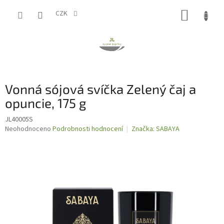
Přejít
NÁKUP
na
CZK
obsah
KOŠÍK
Vonná sójová svíčka Zelený čaj a
opuncie, 175 g
JL40005S
Průměrné
Neohodnoceno
Podrobnosti hodnocení
Značka:
SABAYA
hodnocení
produktu
je
0,0
z
5
hvězdiček.