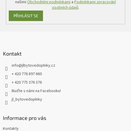
našimi
Obchodními podmínkami
a
Podmínkami zpracování
osobních údajů
.
PŘIHLÁSIT SE
Z
á
p
a
Kontakt
t
info
@
jlbytovedoplnky.cz
í
+ 420 776 897 660
+ 420 775 376 376
Buďte s námi na Facebooku!
jl_bytovedoplnky
Informace pro vás
Kontakty