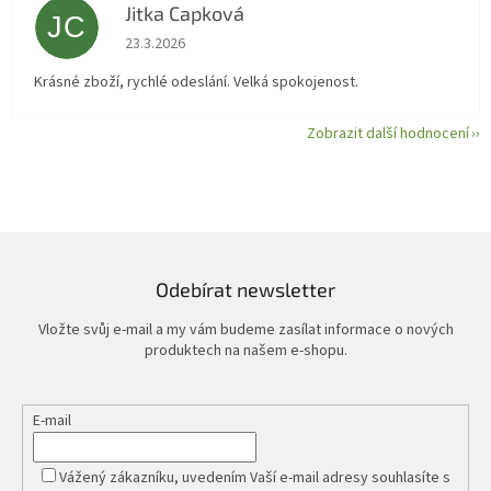
Jitka Capková
JC
Hodnocení obchodu je 5 z 5 hvězdiček.
23.3.2026
Krásné zboží, rychlé odeslání. Velká spokojenost.
Zobrazit další hodnocení
Odebírat newsletter
Vložte svůj e-mail a my vám budeme zasílat informace o nových
produktech na našem e-shopu.
E-mail
Vážený zákazníku, uvedením Vaší e-mail adresy souhlasíte s