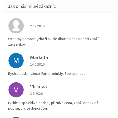
Hodnocení obchodu je 4 z 5 hvězdiček.
27.7.2026
Ochotný personál ,zboží ok ale dlouhá doba dodání zboží
zákazníkovi.
Marketa
M
Hodnocení obchodu je 5 z 5 hvězdiček.
14.6.2026
Rychle dodani zbozi. Fajn produkty. Spokojenost.
Vlckova
V
Hodnocení obchodu je 5 z 5 hvězdiček.
3.6.2026
rychlé a spolehlivé dodání, příznivá cena, zboží odpovídá
popisu, určitě doporučuji