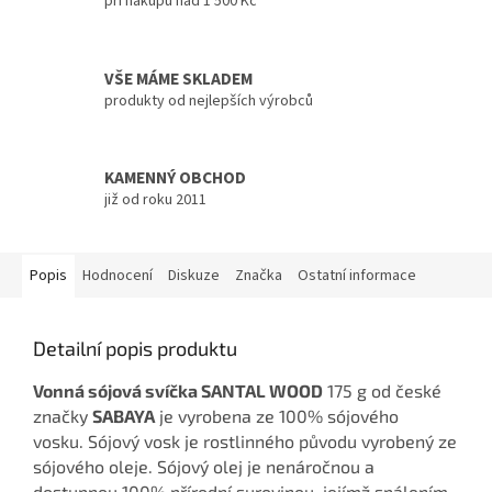
při nákupu nad 1 500 Kč
VŠE MÁME SKLADEM
produkty od nejlepších výrobců
KAMENNÝ OBCHOD
již od roku 2011
Popis
Hodnocení
Diskuze
Značka
Ostatní informace
Detailní popis produktu
Vonná sójová svíčka SANTAL WOOD
175 g
od české
značky
SABAYA
je vyrobena ze 100% sójového
vosku.
Sójový vosk je rostlinného původu vyrobený ze
sójového oleje.
Sójový olej je nenáročnou a
dostupnou 100% přírodní surovinou, jejímž spálením