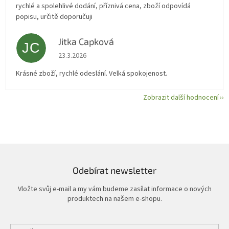
rychlé a spolehlivé dodání, příznivá cena, zboží odpovídá
popisu, určitě doporučuji
Jitka Capková
JC
Hodnocení obchodu je 5 z 5 hvězdiček.
23.3.2026
Krásné zboží, rychlé odeslání. Velká spokojenost.
Zobrazit další hodnocení
Odebírat newsletter
Vložte svůj e-mail a my vám budeme zasílat informace o nových
produktech na našem e-shopu.