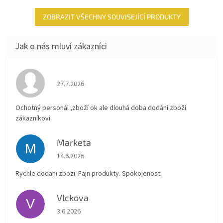
ZOBRAZIT VŠECHNY SOUVISEJÍCÍ PRODUKTY
Hodnocení obchodu je 4 z 5 hvězdiček.
27.7.2026
Ochotný personál ,zboží ok ale dlouhá doba dodání zboží
zákazníkovi.
Marketa
M
Hodnocení obchodu je 5 z 5 hvězdiček.
14.6.2026
Rychle dodani zbozi. Fajn produkty. Spokojenost.
Vlckova
V
Hodnocení obchodu je 5 z 5 hvězdiček.
3.6.2026