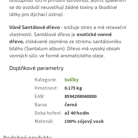
se do ovzduší neuvolňují žádné toxiny a škodlivé
látky pro dýchací ústrojí.
Vůně Santálové dřevo -
snižuje stres a má relaxační
vlastnosti. Santálové dřevo je
exotické vonné
dřevo,
získávané zejména ze stromu santálovníku
bílého (Santalum album). Dřevo má vysoký obsah
vonných silic ve formě aromatického oleje.
Doplňkové parametry
Kategorie
:
Svíčky
Hmotnost
:
0.175 kg
EAN
:
8594208040880
Barva
:
černá
Doba hoření
:
až 40 hodin
Materiál
:
100% sójový vosk