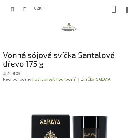
Přejít
NÁKUP
na
CZK
obsah
KOŠÍK
Vonná sójová svíčka Santalové
dřevo 175 g
JL40010S
Průměrné
Neohodnoceno
Podrobnosti hodnocení
Značka:
SABAYA
hodnocení
produktu
je
0,0
z
5
hvězdiček.