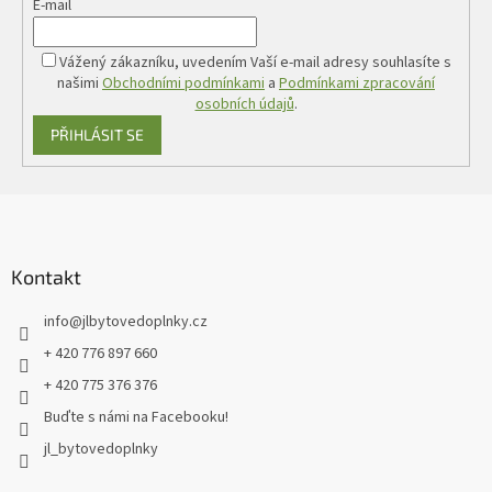
E-mail
Vážený zákazníku, uvedením Vaší e-mail adresy souhlasíte s
našimi
Obchodními podmínkami
a
Podmínkami zpracování
osobních údajů
.
PŘIHLÁSIT SE
Z
á
p
a
Kontakt
t
info
@
jlbytovedoplnky.cz
í
+ 420 776 897 660
+ 420 775 376 376
Buďte s námi na Facebooku!
jl_bytovedoplnky