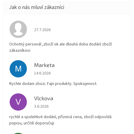
Hodnocení obchodu je 4 z 5 hvězdiček.
27.7.2026
Ochotný personál ,zboží ok ale dlouhá doba dodání zboží
zákazníkovi.
Marketa
M
Hodnocení obchodu je 5 z 5 hvězdiček.
14.6.2026
Rychle dodani zbozi. Fajn produkty. Spokojenost.
Vlckova
V
Hodnocení obchodu je 5 z 5 hvězdiček.
3.6.2026
rychlé a spolehlivé dodání, příznivá cena, zboží odpovídá
popisu, určitě doporučuji