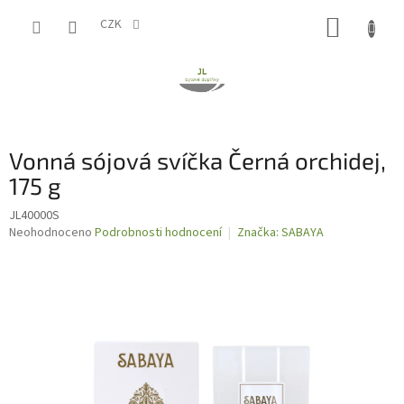
Přejít
NÁKUP
na
CZK
obsah
KOŠÍK
Vonná sójová svíčka Černá orchidej,
175 g
JL40000S
Průměrné
Neohodnoceno
Podrobnosti hodnocení
Značka:
SABAYA
hodnocení
produktu
je
0,0
z
5
hvězdiček.