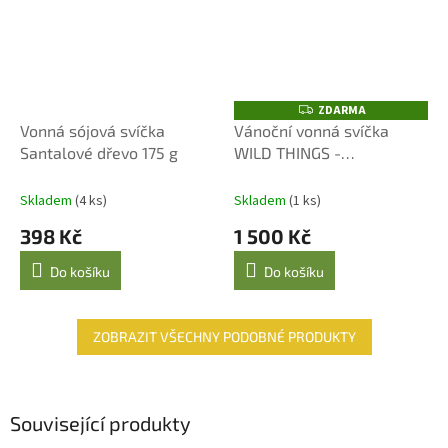
ZDARMA
Z
D
Vonná sójová svíčka
Vánoční vonná svíčka
A
Santalové dřevo 175 g
WILD THINGS -
R
M
CHRISTMAS SPICE 320g
A
ATTENTION TO THE TAIL
Skladem
(4 ks)
Skladem
(1 ks)
398 Kč
1 500 Kč
Do košíku
Do košíku
ZOBRAZIT VŠECHNY PODOBNÉ PRODUKTY
Související produkty