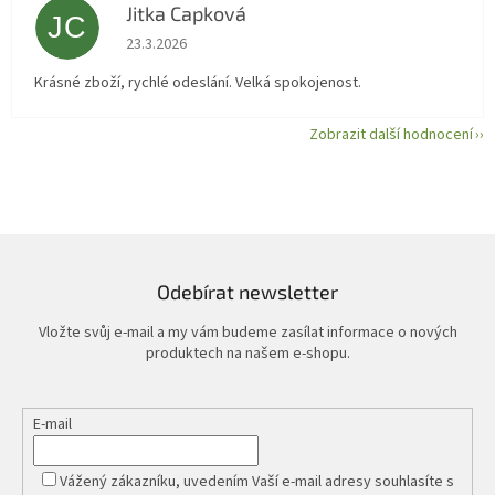
Jitka Capková
JC
Hodnocení obchodu je 5 z 5 hvězdiček.
23.3.2026
Krásné zboží, rychlé odeslání. Velká spokojenost.
Zobrazit další hodnocení
Odebírat newsletter
Vložte svůj e-mail a my vám budeme zasílat informace o nových
produktech na našem e-shopu.
E-mail
Vážený zákazníku, uvedením Vaší e-mail adresy souhlasíte s