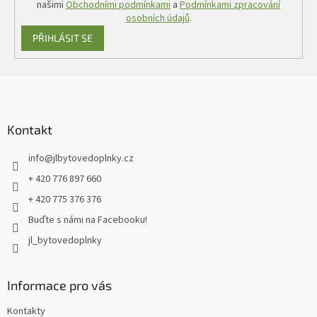
našimi
Obchodními podmínkami
a
Podmínkami zpracování
osobních údajů
.
PŘIHLÁSIT SE
Z
á
p
a
Kontakt
t
info
@
jlbytovedoplnky.cz
í
+ 420 776 897 660
+ 420 775 376 376
Buďte s námi na Facebooku!
jl_bytovedoplnky
Informace pro vás
Kontakty