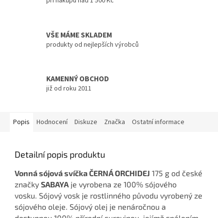
při nákupu nad 1 500 Kč
VŠE MÁME SKLADEM
produkty od nejlepších výrobců
KAMENNÝ OBCHOD
již od roku 2011
Popis
Hodnocení
Diskuze
Značka
Ostatní informace
Detailní popis produktu
Vonná sójová svíčka ČERNÁ ORCHIDEJ
175 g od české
značky
SABAYA
je vyrobena ze 100% sójového
vosku. Sójový vosk je rostlinného původu vyrobený ze
sójového oleje. Sójový olej je nenáročnou a
dostupnou 100% přírodní surovinou, jejímž spálením