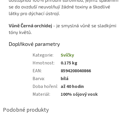
se do ovzduší neuvolňují žádné toxiny a škodlivé
látky pro dýchací ústrojí.
Vůně Černá orchidej
-
je smyslná
vůně se sladkými
tóny květů.
Doplňkové parametry
Kategorie
:
Svíčky
Hmotnost
:
0.175 kg
EAN
:
8594208040866
Barva
:
bílá
Doba hoření
:
až 40 hodin
Materiál
:
100% sójový vosk