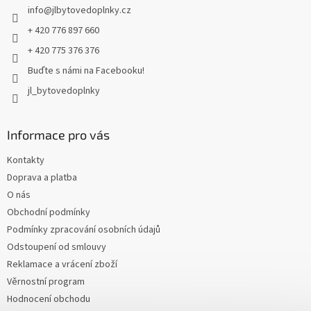
info
@
jlbytovedoplnky.cz
í
+ 420 776 897 660
+ 420 775 376 376
Buďte s námi na Facebooku!
jl_bytovedoplnky
Informace pro vás
Kontakty
Doprava a platba
O nás
Obchodní podmínky
Podmínky zpracování osobních údajů
Odstoupení od smlouvy
Reklamace a vrácení zboží
Věrnostní program
Hodnocení obchodu