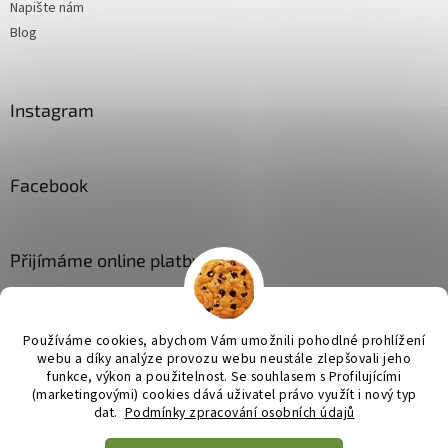
Napište nám
Blog
Instagram
Facebook
Přijímáme online platby
Používáme cookies, abychom Vám umožnili pohodlné prohlížení
webu a díky analýze provozu webu neustále zlepšovali jeho
funkce, výkon a použitelnost. Se
souhlasem s Profilujícími
(marketingovými) cookies dává uživatel právo využít i nový typ
Vytvořil Shoptet
dat.
Podmínky zpracování osobních údajů