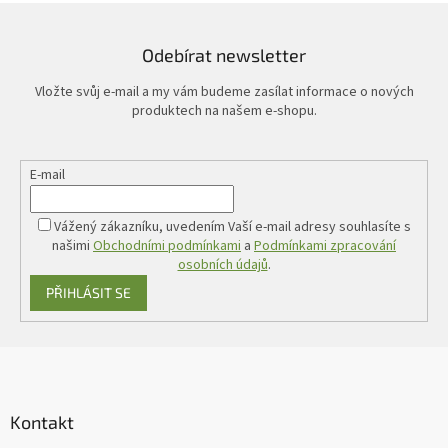
a
c
í
Odebírat newsletter
p
r
Vložte svůj e-mail a my vám budeme zasílat informace o nových
v
produktech na našem e-shopu.
k
y
v
E-mail
ý
p
i
Vážený zákazníku, uvedením Vaší e-mail adresy souhlasíte s
s
našimi
Obchodními podmínkami
a
Podmínkami zpracování
u
osobních údajů
.
PŘIHLÁSIT SE
Z
á
p
a
Kontakt
t