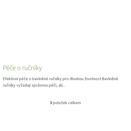
Péče o ručníky
Efektivní péče o bavlněné ručníky pro dlouhou životnost Bavlněné
ručníky vyžadují správnou péči, ab...
3
položek celkem
O
v
l
á
d