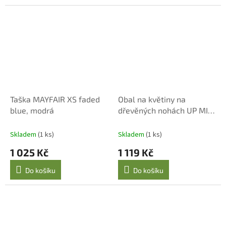
Taška MAYFAIR XS faded
Obal na květiny na
blue, modrá
dřevěných nohách UP MID,
sahara sand
Skladem
(1 ks)
Skladem
(1 ks)
1 025 Kč
1 119 Kč
Do košíku
Do košíku