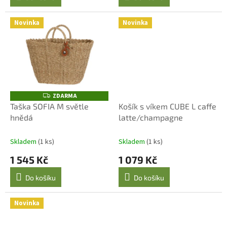
Novinka
Novinka
ZDARMA
Z
D
Taška SOFIA M světle
Košík s víkem CUBE L caffe
A
hnědá
latte/champagne
R
M
A
Skladem
(1 ks)
Skladem
(1 ks)
1 545 Kč
1 079 Kč
Do košíku
Do košíku
Novinka