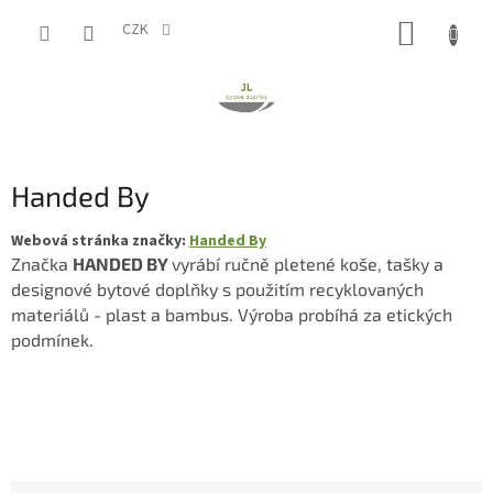
Přejít
NÁKUP
na
CZK
obsah
KOŠÍK
Handed By
Webová stránka značky:
Handed By
Značka
HANDED BY
vyrábí ručně pletené koše, tašky a
designové bytové doplňky s použitím recyklovaných
materiálů - plast a bambus. Výroba probíhá za etických
podmínek.
Ř