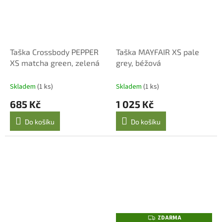
Taška Crossbody PEPPER
Taška MAYFAIR XS pale
XS matcha green, zelená
grey, béžová
Skladem
(1 ks)
Skladem
(1 ks)
685 Kč
1 025 Kč
Do košíku
Do košíku
ZDARMA
Z