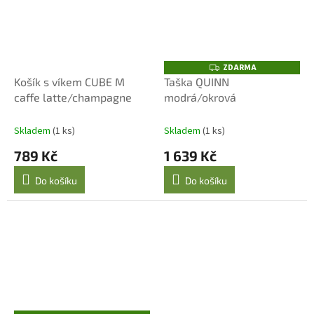
ZDARMA
Z
D
Košík s víkem CUBE M
Taška QUINN
A
caffe latte/champagne
modrá/okrová
R
M
A
Skladem
(1 ks)
Skladem
(1 ks)
789 Kč
1 639 Kč
Do košíku
Do košíku