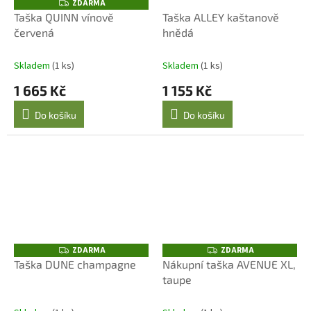
ZDARMA
Z
D
Taška QUINN vínově
Taška ALLEY kaštanově
A
červená
hnědá
R
M
A
Skladem
(1 ks)
Skladem
(1 ks)
1 665 Kč
1 155 Kč
Do košíku
Do košíku
ZDARMA
ZDARMA
Z
Z
D
D
Taška DUNE champagne
Nákupní taška AVENUE XL,
A
A
taupe
R
R
M
M
A
A