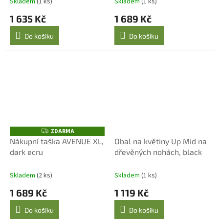
Skladem
(1 ks)
Skladem
(1 ks)
1 635 Kč
1 689 Kč
Do košíku
Do košíku
ZDARMA
Z
D
Nákupní taška AVENUE XL,
Obal na květiny Up Mid na
A
dark ecru
dřevěných nohách, black
R
M
A
Skladem
(2 ks)
Skladem
(1 ks)
1 689 Kč
1 119 Kč
Do košíku
Do košíku