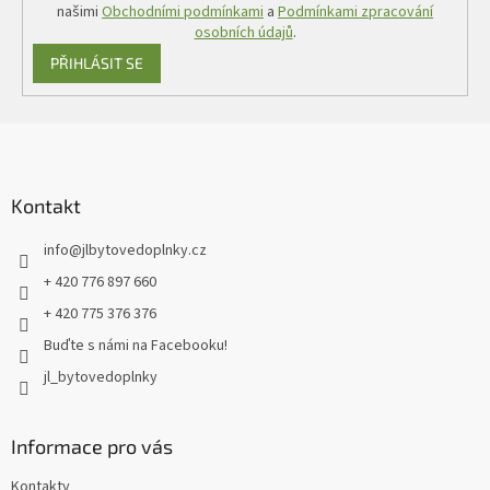
s
našimi
Obchodními podmínkami
a
Podmínkami zpracování
u
osobních údajů
.
PŘIHLÁSIT SE
Z
á
p
a
Kontakt
t
info
@
jlbytovedoplnky.cz
í
+ 420 776 897 660
+ 420 775 376 376
Buďte s námi na Facebooku!
jl_bytovedoplnky
Informace pro vás
Kontakty