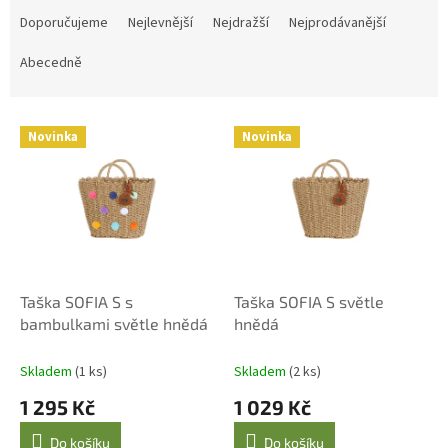
a
Doporučujeme
Nejlevnější
Nejdražší
Nejprodávanější
z
e
Abecedně
n
í
V
p
Novinka
Novinka
ý
r
p
o
i
d
s
u
p
k
r
t
o
ů
d
Taška SOFIA S s
Taška SOFIA S světle
u
bambulkami světle hnědá
hnědá
k
t
Skladem
(1 ks)
Skladem
(2 ks)
ů
1 295 Kč
1 029 Kč
Do košíku
Do košíku