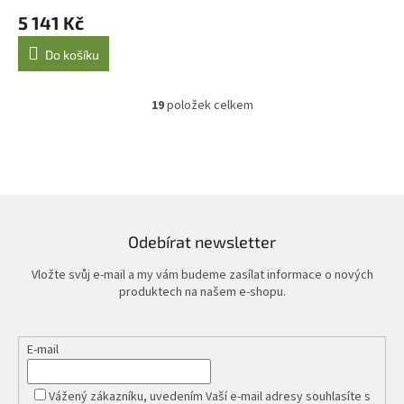
5 141 Kč
Do košíku
19
položek celkem
O
v
l
á
d
a
c
í
Odebírat newsletter
p
r
Vložte svůj e-mail a my vám budeme zasílat informace o nových
v
produktech na našem e-shopu.
k
y
v
E-mail
ý
p
i
Vážený zákazníku, uvedením Vaší e-mail adresy souhlasíte s