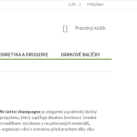
Podmínky zpracování osobních údajů
CZK
Odstoupení od smlouvy
Přihlášení
Re
NÁKUPNÍ
Prázdný košík
KOŠÍK
OSMETIKA A DROGERIE
DÁRKOVÉ BALÍČKY
DÁRKOVÉ 
fe latte
/
champagne
je elegantní a praktický úložný
ropylenu, který zajišťuje dlouhou životnost. Snadná
ým hadříkem. Vyrobeno z recyklovaných materiálů,
pro organizaci věcí s ochranou před prachem díky víku.