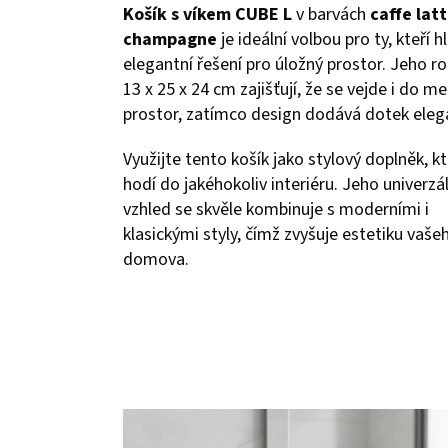
Košík s víkem CUBE L
v barvách
caffe lat
champagne
je ideální volbou pro ty, kteří h
elegantní řešení pro úložný prostor. Jeho r
13 x 25 x 24 cm zajišťují, že se vejde i do m
prostor, zatímco design dodává dotek eleg
Využijte tento košík jako stylový doplněk, kt
hodí do jakéhokoliv interiéru. Jeho univerzál
vzhled se skvěle kombinuje s moderními i
klasickými styly, čímž zvyšuje estetiku vaše
domova.