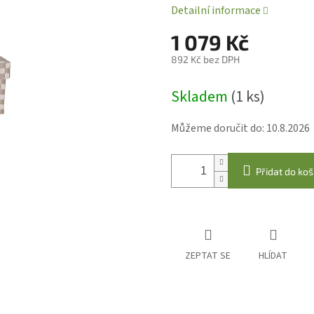
Detailní informace
1 079 Kč
892 Kč bez DPH
Měrná
Skladem
(1 ks)
cena:
Můžeme doručit do:
10.8.2026
Přidat do koš
ZEPTAT SE
HLÍDAT