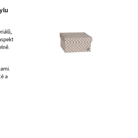
ylu
riálů,
aspekt
elně.
tami.
té a