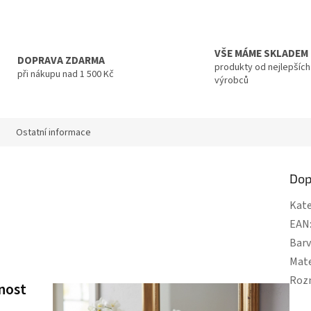
VŠE MÁME SKLADEM
DOPRAVA ZDARMA
produkty od nejlepších
při nákupu nad 1 500 Kč
výrobců
Ostatní informace
Dop
Kate
EAN
Bar
Mate
Roz
nost