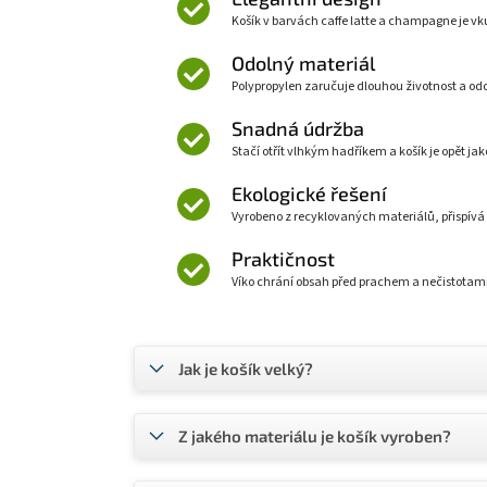
Košík v barvách caffe latte a champagne je v
Odolný materiál
Polypropylen zaručuje dlouhou životnost a odol
Snadná údržba
Stačí otřít vlhkým hadříkem a košík je opět jak
Ekologické řešení
Vyrobeno z recyklovaných materiálů, přispívá k
Praktičnost
Víko chrání obsah před prachem a nečistotami,
Jak je košík velký?
Z jakého materiálu je košík vyroben?