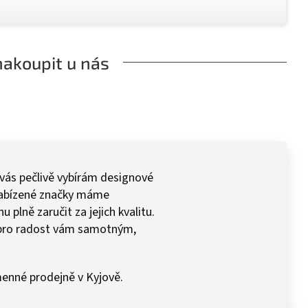
nakoupit u nás
 vás pečlivě vybírám designové
 Nabízené značky máme
plně zaručit za jejich kvalitu.
pro radost vám samotným,
enné prodejně v Kyjově.