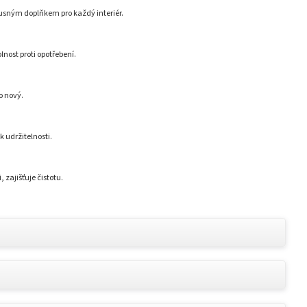
kusným doplňkem pro každý interiér.
nost proti opotřebení.
o nový.
 udržitelnosti.
 zajišťuje čistotu.