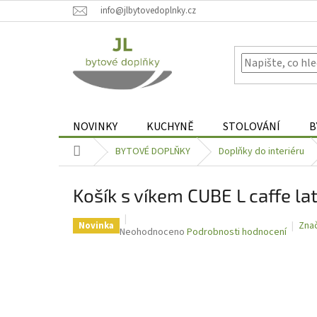
Přejít
info@jlbytovedoplnky.cz
na
obsah
NOVINKY
KUCHYNĚ
STOLOVÁNÍ
B
Domů
BYTOVÉ DOPLŇKY
Doplňky do interiéru
Košík s víkem CUBE L caffe 
Zna
Novinka
Průměrné
Neohodnoceno
Podrobnosti hodnocení
hodnocení
produktu
je
0,0
z
5