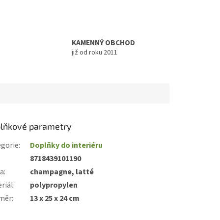
KAMENNÝ OBCHOD
již od roku 2011
lňkové parametry
gorie
:
Doplňky do interiéru
:
8718439101190
va
:
champagne, latté
riál
:
polypropylen
měr
:
13 x 25 x 24 cm