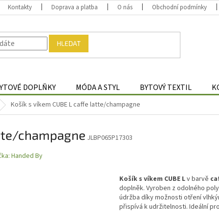
Kontakty
Doprava a platba
O nás
Obchodní podmínky
HLEDAT
YTOVÉ DOPLŇKY
MÓDA A STYL
BYTOVÝ TEXTIL
K
Košík s víkem CUBE L caffe latte/champagne
latte/champagne
JLBP065P17303
čka:
Handed By
Košík s víkem CUBE L
v barvě
caf
doplněk. Vyroben z odolného polyp
údržba díky možnosti otření vlhk
přispívá k udržitelnosti. Ideální 