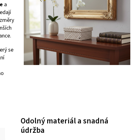
te
a
ledají
ozměry
enších
ance.
erý se
ní
ho
Odolný materiál a snadná
údržba