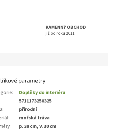
KAMENNÝ OBCHOD
již od roku 2011
lňkové parametry
gorie
:
Doplňky do interiéru
:
5711173250325
va
:
přírodní
riál
:
mořská tráva
měry
:
p. 38 cm, v. 30 cm