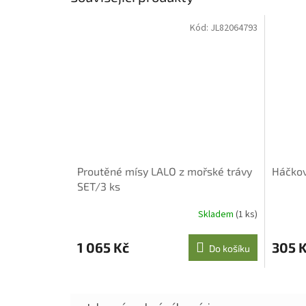
Kód:
JL82064793
Proutěné mísy LALO z mořské trávy
Háčkov
SET/3 ks
Skladem
(1 ks)
1 065 Kč
305 
Do košíku