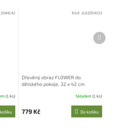
82044142
Kód:
JL82054333
Další
produkt
Dřevěný obraz FLOWER do
dětského pokoje, 32 x 42 cm
dem
(1 ks)
Skladem
(1 ks)
779 Kč
košíku
Do košíku