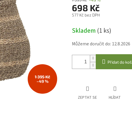
698 Kč
577 Kč bez DPH
Měrná
Skladem
(1 ks)
cena:
Můžeme doručit do:
12.8.2026
Přidat do koš
1 395 Kč
–49 %
ZEPTAT SE
HLÍDAT