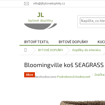
Přejít
info@jlbytovedoplnky.cz
na
obsah
BYTOVÝ TEXTIL
BYTOVÉ DOPLŇKY
KUC
Domů
BYTOVÉ DOPLŇKY
Doplňky do interiéru
Bloomingville koš SEAGRASS z
Značka
Akce
Průměrné
Neohodnoceno
Podrobnosti hodnocení
hodnocení
produktu
je
0,0
z
5