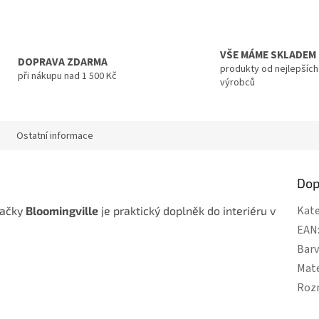
VŠE MÁME SKLADEM
DOPRAVA ZDARMA
produkty od nejlepších
při nákupu nad 1 500 Kč
výrobců
Ostatní informace
Dop
Kate
načky
Bloomingville
je praktický doplněk do interiéru v
EAN
Bar
Mate
Roz