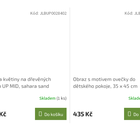
Kód:
JLBUP0028402
Kód:
JL
a květiny na dřevěných
Obraz s motivem ovečky do
 UP MID, sahara sand
dětského pokoje, 35 x 45 cm
Skladem
(1 ks)
Skla
 Kč
435 Kč
Do košíku
Do 