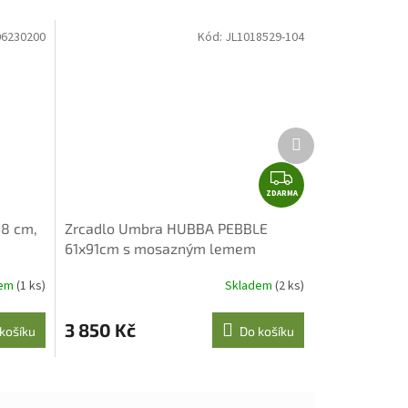
06230200
Kód:
JL1018529-104
Další
produkt
Z
ZDARMA
D
A
48 cm,
Zrcadlo Umbra HUBBA PEBBLE
R
61x91cm s mosazným lemem
M
A
dem
(1 ks)
Skladem
(2 ks)
3 850 Kč
košíku
Do košíku