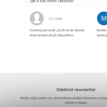
M
Hodnocení obchodu je 4 z 5 hvězdiček.
27.7.2026
Ochotný personál ,zboží ok ale dlouhá
Rychle 
doba dodání zboží zákazníkovi.
Spokoj
Odebírat newsletter
Vložte svůj e-mail a my vám budeme zasílat informace o nov
našem e-shopu.