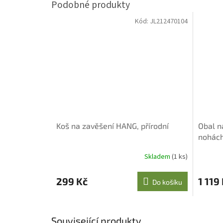
Kód:
JL212470104
Koš na zavěšení HANG, přírodní
Obal n
nohách
Skladem
(1 ks)
299 Kč
1 119
Do košíku
Související produkty