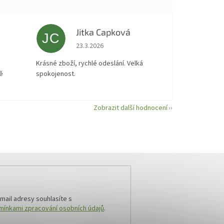
Jitka Capková
JC
 5 z 5 hvězdiček.
Hodnocení obchodu je 5 z 5 hvězdiček.
23.3.2026
á
Krásné zboží, rychlé odeslání. Velká
ě
spokojenost.
Zobrazit další hodnocení
mail adresy souhlasíte s
ínkami zpracování osobních údajů
.