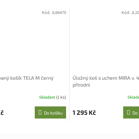
Kód:
JL66470
Kód:
JL2
aný košík TELA M černý
Úložný koš s uchem MIRA v. 
přírodní
Skladem
(1 ks)
Skla
Kč
1 295 Kč
Do košíku
Do 