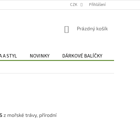
Podmínky zpracování osobních údajů
CZK
Odstoupení od smlouvy
Přihlášení
Re
NÁKUPNÍ
Prázdný košík
KOŠÍK
 A STYL
NOVINKY
DÁRKOVÉ BALÍČKY
DÁRKOVÉ 
S
z mořské trávy, přírodní