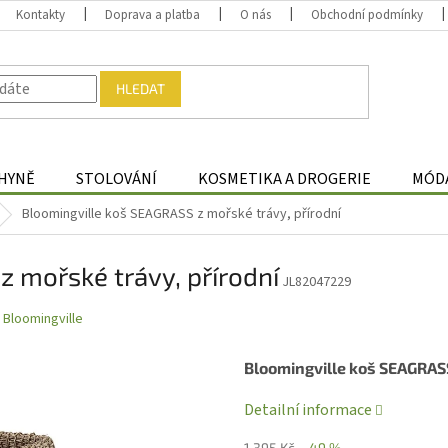
Kontakty
Doprava a platba
O nás
Obchodní podmínky
HLEDAT
HYNĚ
STOLOVÁNÍ
KOSMETIKA A DROGERIE
MÓDA
Bloomingville koš SEAGRASS z mořské trávy, přírodní
 mořské trávy, přírodní
JL82047229
:
Bloomingville
Bloomingville koš SEAGRAS
Detailní informace
1 395 Kč
–49 %