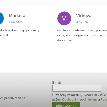
Marketa
Vlckova
V
Hodnocení obchodu je 5 z 5 hvězdiček.
Hodnocení obchodu je
14.6.2026
3.6.2026
dodani zbozi. Fajn produkty.
rychlé a spolehlivé dodání, přízniv
enost.
cena, zboží odpovídá popisu, určit
doporučuji
E-mail
Vážený zákazníku, uvedením Vaší e-
ých produktech na
našimi
Obchodními podmínkami
a
Podm
PŘIHLÁSIT SE