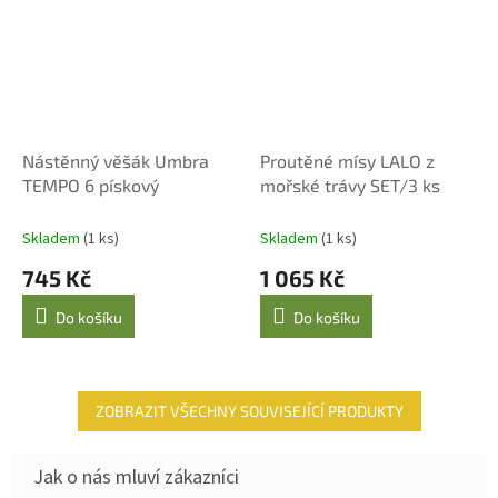
Nástěnný věšák Umbra
Proutěné mísy LALO z
TEMPO 6 pískový
mořské trávy SET/3 ks
Skladem
(1 ks)
Skladem
(1 ks)
745 Kč
1 065 Kč
Do košíku
Do košíku
ZOBRAZIT VŠECHNY SOUVISEJÍCÍ PRODUKTY