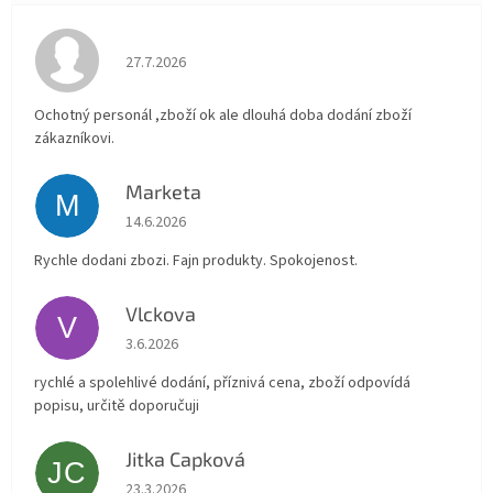
Hodnocení obchodu je 4 z 5 hvězdiček.
27.7.2026
Ochotný personál ,zboží ok ale dlouhá doba dodání zboží
zákazníkovi.
Marketa
M
Hodnocení obchodu je 5 z 5 hvězdiček.
14.6.2026
Rychle dodani zbozi. Fajn produkty. Spokojenost.
Vlckova
V
Hodnocení obchodu je 5 z 5 hvězdiček.
3.6.2026
rychlé a spolehlivé dodání, příznivá cena, zboží odpovídá
popisu, určitě doporučuji
Jitka Capková
JC
Hodnocení obchodu je 5 z 5 hvězdiček.
23.3.2026