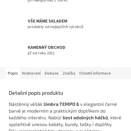
při nákupu nad 1 500 Kč
VŠE MÁME SKLADEM
produkty od nejlepších výrobců
KAMENNÝ OBCHOD
již od roku 2011
Popis
Hodnocení
Diskuze
Značka
Ostatní informace
Detailní popis produktu
Nástěnný věšák
Umbra TEMPO 6
v elegantní černé
barvě je moderním a praktickým doplňkem do
každého interiéru. Nabízí
šest odolných háčků
, které
spolehlivě unesou kabáty, bundy, tašky i doplňky.
Díky minimalistickému designu a kvalitnímu