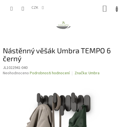
Přejít
NÁKUP
na
CZK
obsah
KOŠÍK
Nástěnný věšák Umbra TEMPO 6
černý
JL1022941-040
Průměrné
Neohodnoceno
Podrobnosti hodnocení
Značka:
Umbra
hodnocení
produktu
je
0,0
z
5
hvězdiček.