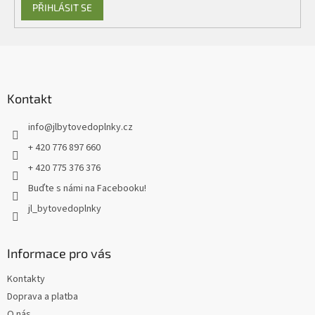
PŘIHLÁSIT SE
Z
á
p
a
Kontakt
t
info
@
jlbytovedoplnky.cz
í
+ 420 776 897 660
+ 420 775 376 376
Buďte s námi na Facebooku!
jl_bytovedoplnky
Informace pro vás
Kontakty
Doprava a platba
O nás