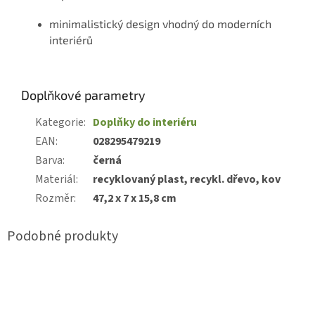
minimalistický design vhodný do moderních
interiérů
Doplňkové parametry
Kategorie
:
Doplňky do interiéru
EAN
:
028295479219
Barva
:
černá
Materiál
:
recyklovaný plast, recykl. dřevo, kov
Rozměr
:
47,2 x 7 x 15,8 cm