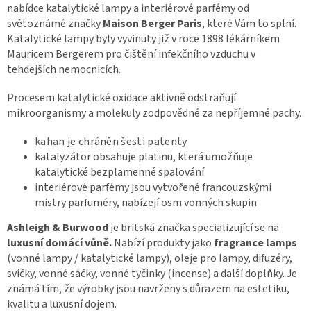
á
c
nabídce katalytické lampy a interiérové parfémy od
n
í
světoznámé značky
Maison Berger Paris
, které Vám to splní.
í
p
Katalytické lampy byly vyvinuty již v roce 1898 lékárníkem
r
Mauricem Bergerem pro čištění infekčního vzduchu v
v
tehdejších nemocnicích.
k
y
Procesem katalytické oxidace aktivně odstraňují
v
ý
mikroorganismy a molekuly zodpovědné za nepříjemné pachy.
p
i
kahan je chráněn šesti patenty
s
katalyzátor obsahuje platinu, která umožňuje
u
katalytické bezplamenné spalování
interiérové parfémy jsou vytvořené francouzskými
mistry parfuméry, nabízejí osm vonných skupin
Ashleigh & Burwood
je britská značka specializující se na
luxusní domácí vůně.
Nabízí produkty jako
fragrance lamps
(vonné lampy / katalytické lampy), oleje pro lampy, difuzéry,
svíčky, vonné sáčky, vonné tyčinky (incense) a další doplňky. Je
známá tím, že výrobky jsou navrženy s důrazem na estetiku,
kvalitu a luxusní dojem.