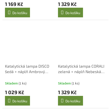
1 169 Kč
1 329 Kč
Do košíku
Do košíku
Katalytická lampa DISCO
Katalytická lampa CORALI
šedá + náplň Ambrový
zelená + náplň Nebeská
prach 250 ml
voda 250 ml
Skladem
(1 ks)
Skladem
(1 ks)
1 029 Kč
1 329 Kč
Do košíku
Do košíku