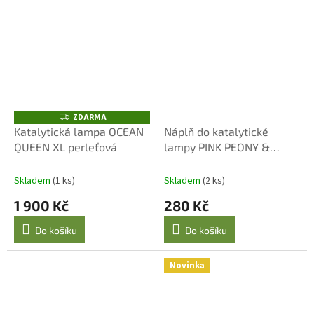
ZDARMA
Z
D
Katalytická lampa OCEAN
Náplň do katalytické
A
QUEEN XL perleťová
lampy PINK PEONY &
R
M
MUSK 250 ml
A
Skladem
(1 ks)
Skladem
(2 ks)
1 900 Kč
280 Kč
Do košíku
Do košíku
Novinka