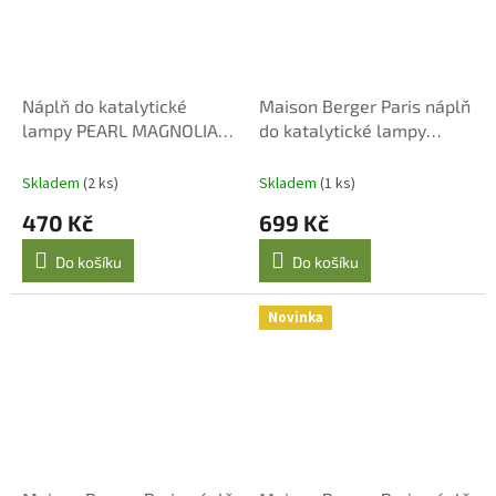
Náplň do katalytické
Maison Berger Paris náplň
lampy PEARL MAGNOLIA &
do katalytické lampy
NEROLI 500 ml
Sladký grapefruit 1000 ml
Skladem
(2 ks)
Skladem
(1 ks)
470 Kč
699 Kč
Do košíku
Do košíku
Novinka