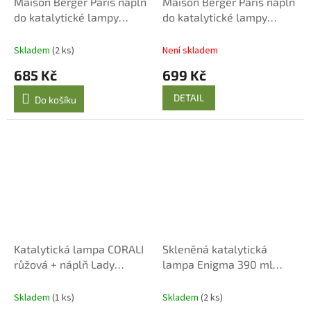
Maison Berger Paris náplň
Maison Berger Paris náplň
do katalytické lampy
do katalytické lampy
Slunečné ovoce 1000 ml
Nebeská voda 1000 ml
Skladem
(2 ks)
Není skladem
685 Kč
699 Kč
DETAIL
Do košíku
Katalytická lampa CORALI
Skleněná katalytická
růžová + náplň Lady
lampa Enigma 390 ml
Flower 250 ml
hnědá
Skladem
(1 ks)
Skladem
(2 ks)