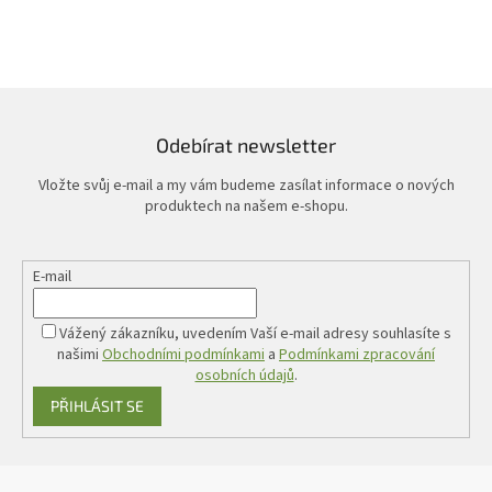
Odebírat newsletter
Vložte svůj e-mail a my vám budeme zasílat informace o nových
produktech na našem e-shopu.
E-mail
Vážený zákazníku, uvedením Vaší e-mail adresy souhlasíte s
našimi
Obchodními podmínkami
a
Podmínkami zpracování
osobních údajů
.
PŘIHLÁSIT SE
Z