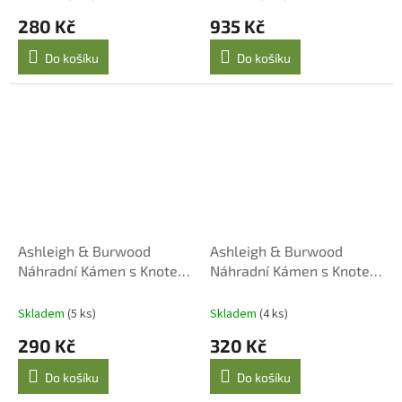
280 Kč
935 Kč
Do košíku
Do košíku
Ashleigh & Burwood
Ashleigh & Burwood
Náhradní Kámen s Knotem
Náhradní Kámen s Knotem
pro Malé Katalytické
pro Velké Katalytické
Lampy
Lampy
Skladem
(5 ks)
Skladem
(4 ks)
290 Kč
320 Kč
Do košíku
Do košíku