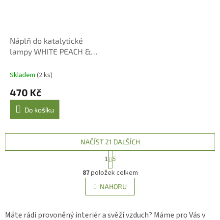
Náplň do katalytické
lampy WHITE PEACH &
LILY 500 ml
Skladem
(2 ks)
470 Kč
Do košíku
NAČÍST 21 DALŠÍCH
S
1
5
t
O
r
87
položek celkem
v
á
l
NAHORU
n
á
k
d
o
v
a
Máte rádi provoněný interiér a svěží vzduch? Máme pro Vás v