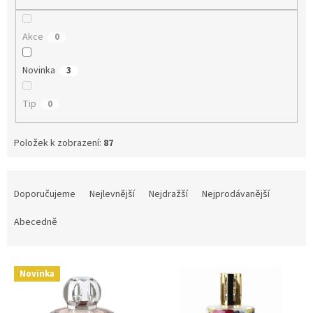
Akce
0
Novinka
3
Tip
0
Položek k zobrazení:
87
Ř
a
Doporučujeme
Nejlevnější
Nejdražší
Nejprodávanější
z
e
Abecedně
n
í
V
p
Novinka
ý
r
p
o
i