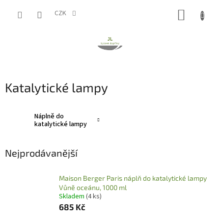
Přejít
NÁKUP
na
CZK
obsah
KOŠÍK
Katalytické lampy
Náplně do
katalytické lampy
Nejprodávanější
Maison Berger Paris náplň do katalytické lampy
Vůně oceánu, 1000 ml
Skladem
(4 ks)
685 Kč