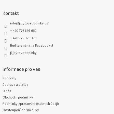
á
p
a
Kontakt
t
info
@
jlbytovedoplnky.cz
í
+ 420 776 897 660
+ 420 775 376 376
Buďte s námi na Facebooku!
jl_bytovedoplnky
Informace pro vás
Kontakty
Doprava a platba
O nás
Obchodní podmínky
Podmínky zpracování osobních údajů
Odstoupení od smlouvy