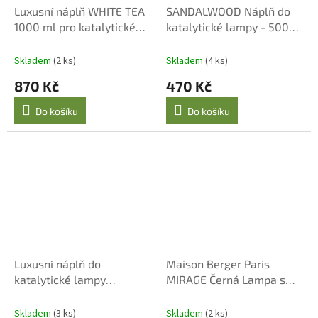
Luxusní náplň WHITE TEA
SANDALWOOD Náplň do
1000 ml pro katalytické
katalytické lampy - 500
lampy
ml
Skladem
(2 ks)
Skladem
(4 ks)
870 Kč
470 Kč
Do košíku
Do košíku
Luxusní náplň do
Maison Berger Paris
katalytické lampy
MIRAGE Černá Lampa s
SANDALWOOD 250 ml
Náplní Velkolepá Vanilka
Skladem
(3 ks)
Skladem
(2 ks)