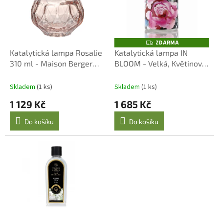
d
s
u
p
k
r
t
o
ZDARMA
ů
Z
D
d
Katalytická lampa Rosalie
Katalytická lampa IN
A
u
310 ml - Maison Berger
BLOOM - Velká, Květinový
R
M
k
Paris
Design, 500 ml
A
t
Skladem
(1 ks)
Skladem
(1 ks)
ů
1 129 Kč
1 685 Kč
Do košíku
Do košíku