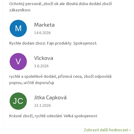
Ochotný personál ,zboží ok ale dlouhá doba dodání zboží
zákazníkovi.
Marketa
M
Hodnocení obchodu je 5 z 5 hvězdiček.
14.6.2026
Rychle dodani zbozi. Fajn produkty. Spokojenost.
Vlckova
V
Hodnocení obchodu je 5 z 5 hvězdiček.
3.6.2026
rychlé a spolehlivé dodání, příznivá cena, zboží odpovídá
popisu, určitě doporučuji
Jitka Capková
JC
Hodnocení obchodu je 5 z 5 hvězdiček.
23.3.2026
Krásné zboží, rychlé odeslání. Velká spokojenost.
Zobrazit další hodnocení