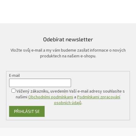
Odebírat newsletter
Vložte svůj e-mail a my vám budeme zasílat informace o nových
produktech na našem e-shopu.
E-mail
Vážený zákazníku, uvedením Vaší e-mail adresy souhlasíte s
našimi
Obchodními podmínkami
a
Podmínkami zpracování
osobních údajů
.
PŘIHLÁSIT SE
Z