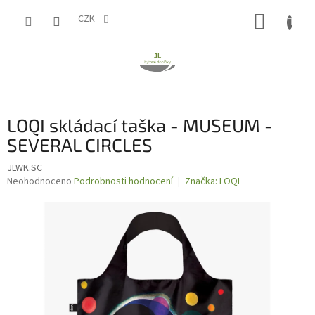
Přejít
NÁKUP
na
CZK
obsah
KOŠÍK
LOQI skládací taška - MUSEUM -
SEVERAL CIRCLES
JLWK.SC
Průměrné
Neohodnoceno
Podrobnosti hodnocení
Značka:
LOQI
hodnocení
produktu
je
0,0
z
5
hvězdiček.