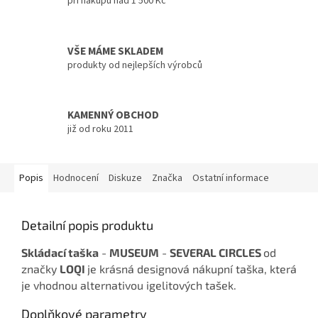
při nákupu nad 1 500 Kč
VŠE MÁME SKLADEM
produkty od nejlepších výrobců
KAMENNÝ OBCHOD
již od roku 2011
Popis
Hodnocení
Diskuze
Značka
Ostatní informace
Detailní popis produktu
Skládací taška
-
MUSEUM
-
SEVERAL CIRCLES
od
značky
LOQI
je krásná designová nákupní taška, která
je vhodnou alternativou igelitových tašek.
Doplňkové parametry