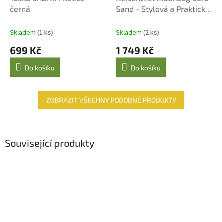
A
černá
Sand - Stylová a Praktická
R
M
Taška z Recyklovaného
A
Polyesteru
Skladem
(1 ks)
Skladem
(2 ks)
699 Kč
1 749 Kč
Do košíku
Do košíku
ZOBRAZIT VŠECHNY PODOBNÉ PRODUKTY
Související produkty