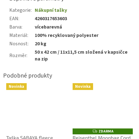
Kategorie
:
Nákupní tašky
EAN
:
4260317653603
Barva
:
vícebarevná
Materiál
:
100% recyklovaný polyester
Nosnost
:
20 kg
50 x 42 cm / 11x11,5 cm složená v kapsičce
Rozměr
:
na zip
Novinka
Novinka
ZDARMA
Z
D
Taška SABAYA fleece
Reisenthel Moonbag Cord