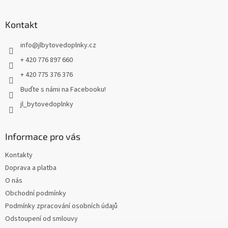
á
p
a
Kontakt
t
info
@
jlbytovedoplnky.cz
í
+ 420 776 897 660
+ 420 775 376 376
Buďte s námi na Facebooku!
jl_bytovedoplnky
Informace pro vás
Kontakty
Doprava a platba
O nás
Obchodní podmínky
Podmínky zpracování osobních údajů
Odstoupení od smlouvy