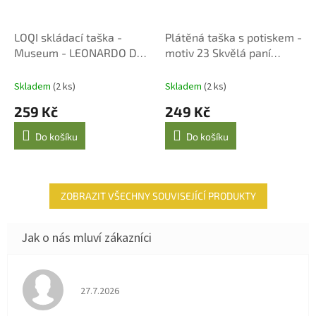
LOQI skládací taška -
Plátěná taška s potiskem -
Museum - LEONARDO DA
motiv 23 Skvělá paní
VINCI
učitelka
Skladem
(2 ks)
Skladem
(2 ks)
259 Kč
249 Kč
Do košíku
Do košíku
ZOBRAZIT VŠECHNY SOUVISEJÍCÍ PRODUKTY
Hodnocení obchodu je 4 z 5 hvězdiček.
27.7.2026