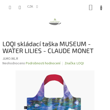
Přejít
NÁKUP
na
CZK
obsah
KOŠÍK
LOQI skládací taška MUSEUM -
WATER LILIES - CLAUDE MONET
JLMO.WL.R
Průměrné
Neohodnoceno
Podrobnosti hodnocení
Značka:
LOQI
hodnocení
produktu
je
0,0
z
5
hvězdiček.