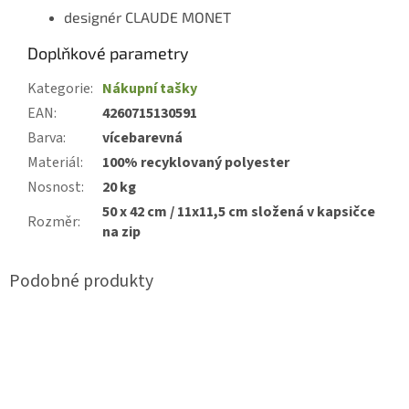
designér CLAUDE MONET
Doplňkové parametry
Kategorie
:
Nákupní tašky
EAN
:
4260715130591
Barva
:
vícebarevná
Materiál
:
100% recyklovaný polyester
Nosnost
:
20 kg
50 x 42 cm / 11x11,5 cm složená v kapsičce
Rozměr
:
na zip