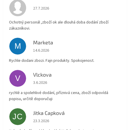
Hodnocení obchodu je 4 z 5 hvězdiček.
27.7.2026
Ochotný personál ,zboží ok ale dlouhá doba dodání zboží
zákazníkovi.
Marketa
M
Hodnocení obchodu je 5 z 5 hvězdiček.
14.6.2026
Rychle dodani zbozi. Fajn produkty. Spokojenost.
Vlckova
V
Hodnocení obchodu je 5 z 5 hvězdiček.
3.6.2026
rychlé a spolehlivé dodání, příznivá cena, zboží odpovídá
popisu, určitě doporučuji
Jitka Capková
JC
Hodnocení obchodu je 5 z 5 hvězdiček.
23.3.2026