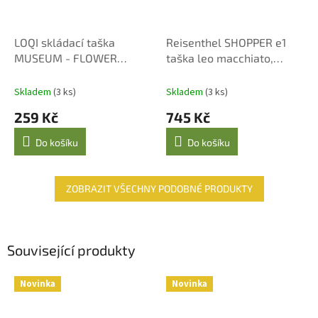
LOQI skládací taška
Reisenthel SHOPPER e1
MUSEUM - FLOWER
taška leo macchiato,
PATTERN, GOLD - VAN
rozšiřitelná 12-18 l
GOGH
Skladem
(3 ks)
Skladem
(3 ks)
259 Kč
745 Kč
Do košíku
Do košíku
ZOBRAZIT VŠECHNY PODOBNÉ PRODUKTY
Související produkty
Novinka
Novinka