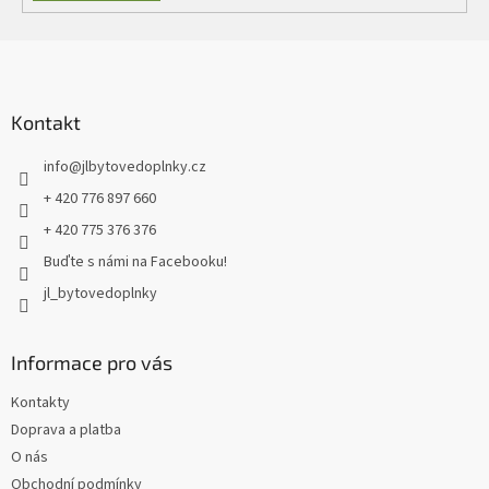
Z
á
p
a
Kontakt
t
info
@
jlbytovedoplnky.cz
í
+ 420 776 897 660
+ 420 775 376 376
Buďte s námi na Facebooku!
jl_bytovedoplnky
Informace pro vás
Kontakty
Doprava a platba
O nás
Obchodní podmínky