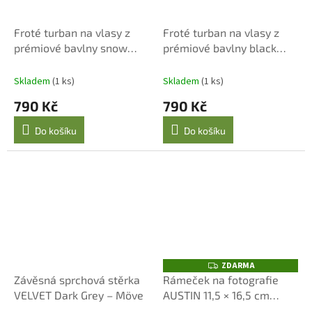
Froté turban na vlasy z
Froté turban na vlasy z
prémiové bavlny snow
prémiové bavlny black
Möve
Möve
Skladem
(1 ks)
Skladem
(1 ks)
790 Kč
790 Kč
Do košíku
Do košíku
ZDARMA
Z
D
Závěsná sprchová stěrka
Rámeček na fotografie
A
VELVET Dark Grey – Möve
AUSTIN 11,5 × 16,5 cm
R
M
antická měď – Lene Bjerre