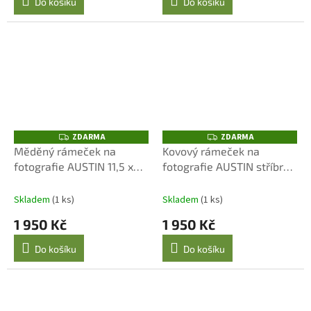
Do košíku
Do košíku
ZDARMA
ZDARMA
Z
Z
D
D
Měděný rámeček na
Kovový rámeček na
A
A
fotografie AUSTIN 11,5 x
fotografie AUSTIN stříbrný
R
R
M
M
16,5 cm Lene Bjerre
10 x 15 cm Lene Bjerre
A
A
Skladem
(1 ks)
Skladem
(1 ks)
1 950 Kč
1 950 Kč
Do košíku
Do košíku