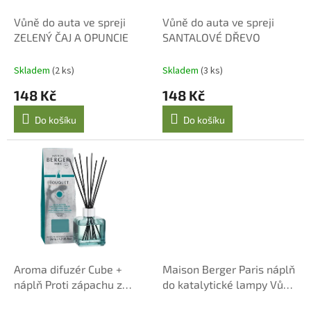
o
ů
d
Vůně do auta ve spreji
Vůně do auta ve spreji
u
ZELENÝ ČAJ A OPUNCIE
SANTALOVÉ DŘEVO
k
t
Skladem
(2 ks)
Skladem
(3 ks)
ů
148 Kč
148 Kč
Do košíku
Do košíku
Aroma difuzér Cube +
Maison Berger Paris náplň
náplň Proti zápachu z
do katalytické lampy Vůně
koupelny – Aquatic vůně
oceánu, 1000 ml