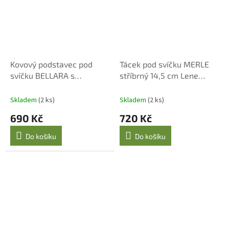
Kovový podstavec pod
Tácek pod svíčku MERLE
svíčku BELLARA s
stříbrný 14,5 cm Lene
monogramem LB 14 cm
Bjerre
Lene Bjerre
Skladem
(2 ks)
Skladem
(2 ks)
690 Kč
720 Kč
Do košíku
Do košíku