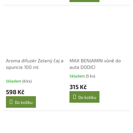
5
hvězdiček.
Aroma difuzér Zelený čaj a
MAX BENJAMIN vůně do
opuncie 100 ml
auta DODICI
Skladem
(5 ks)
Průměrné
Skladem
(6 ks)
hodnocení
315 Kč
produktu
598 Kč
je
Do košíku
5,0
Do košíku
z
5
hvězdiček.