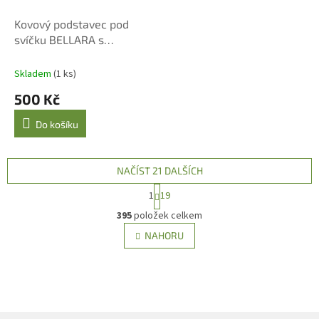
Kovový podstavec pod
svíčku BELLARA s
monogramem LB 11 cm
Lene Bjerre
Skladem
(1 ks)
500 Kč
Do košíku
NAČÍST 21 DALŠÍCH
S
1
19
t
O
r
395
položek celkem
v
á
l
NAHORU
n
á
k
d
o
v
a
á
c
n
í
í
p