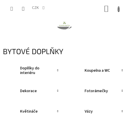
Přejít
NÁKUP
na
CZK
obsah
KOŠÍK
BYTOVÉ DOPLŇKY
Doplňky do
Koupelna a WC
interiéru
Dekorace
Fotorámečky
Květináče
Vázy