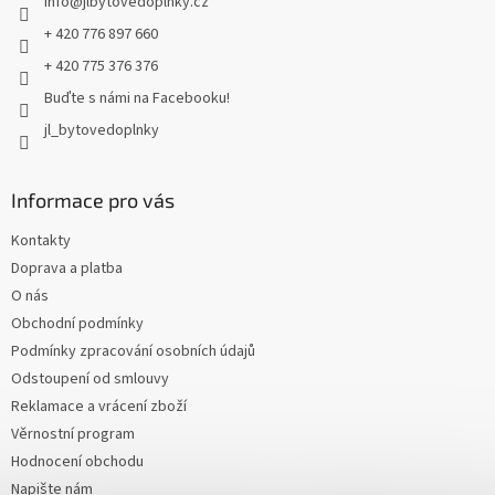
info
@
jlbytovedoplnky.cz
í
+ 420 776 897 660
+ 420 775 376 376
Buďte s námi na Facebooku!
jl_bytovedoplnky
Informace pro vás
Kontakty
Doprava a platba
O nás
Obchodní podmínky
Podmínky zpracování osobních údajů
Odstoupení od smlouvy
Reklamace a vrácení zboží
Věrnostní program
Hodnocení obchodu
Napište nám