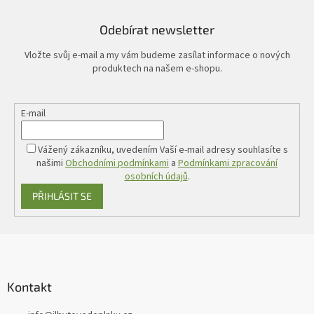
r
v
Odebírat newsletter
k
y
Vložte svůj e-mail a my vám budeme zasílat informace o nových
v
produktech na našem e-shopu.
ý
p
i
E-mail
s
u
Vážený zákazníku, uvedením Vaší e-mail adresy souhlasíte s
našimi
Obchodními podmínkami
a
Podmínkami zpracování
osobních údajů
.
PŘIHLÁSIT SE
Z
á
p
a
Kontakt
t