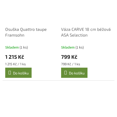
Osuška Quattro taupe
Váza CARVE 18 cm béžová
Framsohn
ASA Selection
Skladem
(1 ks)
Skladem
(1 ks)
1 215 Kč
799 Kč
Měrná
Měrná
1 215 Kč / 1 ks
799 Kč / 1 ks
cena:
cena:
Do košíku
Do košíku