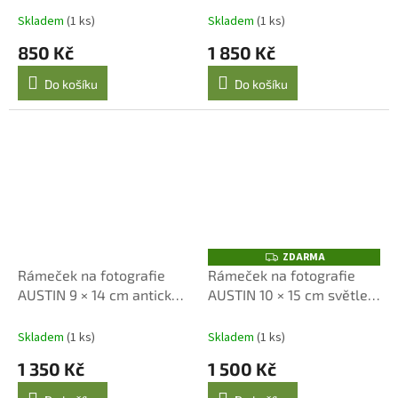
A
Skladem
(1 ks)
Skladem
(1 ks)
850 Kč
1 850 Kč
Do košíku
Do košíku
ZDARMA
Z
D
Rámeček na fotografie
Rámeček na fotografie
A
AUSTIN 9 × 14 cm antická
AUSTIN 10 × 15 cm světle
R
M
měď – Lene Bjerre
zelený – Lene Bjerre
A
Skladem
(1 ks)
Skladem
(1 ks)
1 350 Kč
1 500 Kč