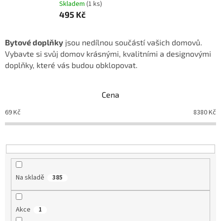
Skladem
(1 ks)
495 Kč
Bytové doplňky
jsou nedílnou součástí vašich domovů.
Vybavte si svůj domov krásnými, kvalitními a designovými
doplňky, které vás budou obklopovat.
Cena
69
Kč
8380
Kč
Na skladě
385
Akce
1