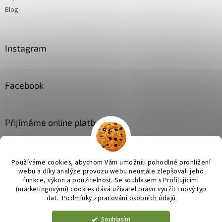
Blog
Instagram
Facebook
Přijímáme online platby
Používáme cookies, abychom Vám umožnili pohodlné prohlížení
webu a díky analýze provozu webu neustále zlepšovali jeho
funkce, výkon a použitelnost. Se
souhlasem s Profilujícími
(marketingovými) cookies dává uživatel právo využít i nový typ
Vytvořil Shoptet
dat.
Podmínky zpracování osobních údajů
Souhlasím
Copyright 2026
JL bytové doplňky
. Všechna práva vyhrazena.