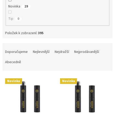
Novinka
29
Tip
0
Položek k zobrazení:
395
Ř
a
Doporučujeme
Nejlevnější
Nejdražší
Nejprodávanější
z
e
Abecedně
n
í
V
p
Novinka
Novinka
ý
r
p
o
i
d
s
u
p
k
r
t