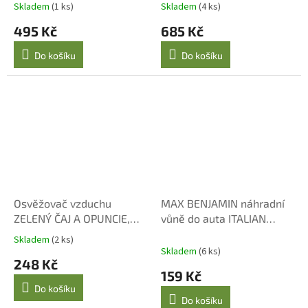
100 ml
Skladem
(1 ks)
Skladem
(4 ks)
495 Kč
685 Kč
Do košíku
Do košíku
Osvěžovač vzduchu
MAX BENJAMIN náhradní
ZELENÝ ČAJ A OPUNCIE,
vůně do auta ITALIAN
200 ml
APOTHECARY
Skladem
(2 ks)
Průměrné
Skladem
(6 ks)
hodnocení
248 Kč
produktu
159 Kč
je
Do košíku
5,0
Do košíku
z