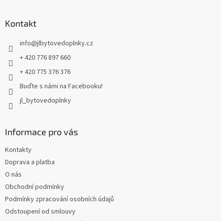
á
p
a
Kontakt
t
info
@
jlbytovedoplnky.cz
í
+ 420 776 897 660
+ 420 775 376 376
Buďte s námi na Facebooku!
jl_bytovedoplnky
Informace pro vás
Kontakty
Doprava a platba
O nás
Obchodní podmínky
Podmínky zpracování osobních údajů
Odstoupení od smlouvy