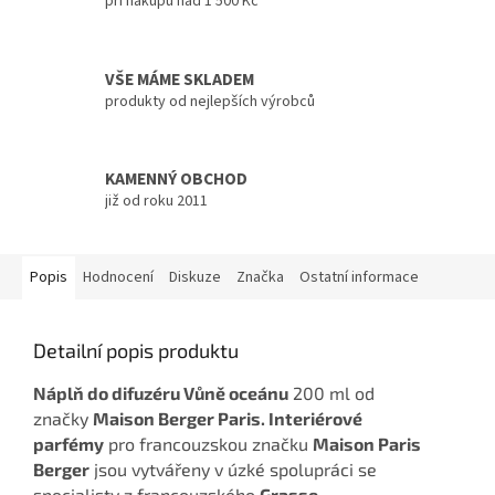
při nákupu nad 1 500 Kč
VŠE MÁME SKLADEM
produkty od nejlepších výrobců
KAMENNÝ OBCHOD
již od roku 2011
Popis
Hodnocení
Diskuze
Značka
Ostatní informace
Detailní popis produktu
Náplň do difuzéru Vůně oceánu
200 ml od
značky
Maison Berger Paris.
Interiérové
parfémy
pro francouzskou značku
Maison Paris
Berger
jsou vytvářeny v úzké spolupráci se
specialisty z francouzského
Grasse.