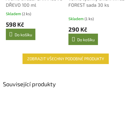
DŘEVO 100 ml
FOREST sada 30 ks
Skladem
(2 ks)
Průměrné
Skladem
(1 ks)
hodnocení
598 Kč
produktu
290 Kč
je
Do košíku
5,0
Do košíku
z
5
hvězdiček.
ZOBRAZIT VŠECHNY PODOBNÉ PRODUKTY
Související produkty