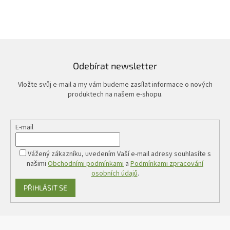
Odebírat newsletter
Vložte svůj e-mail a my vám budeme zasílat informace o nových
produktech na našem e-shopu.
E-mail
Vážený zákazníku, uvedením Vaší e-mail adresy souhlasíte s
našimi
Obchodními podmínkami
a
Podmínkami zpracování
osobních údajů
.
PŘIHLÁSIT SE
Z