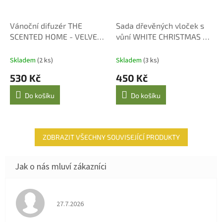
Vánoční difuzér THE
Sada dřevěných vloček s
SCENTED HOME - VELVET
vůní WHITE CHRISTMAS se
PLUM & OUD 150 ml
sprejem
Skladem
(2 ks)
Skladem
(3 ks)
530 Kč
450 Kč
Do košíku
Do košíku
ZOBRAZIT VŠECHNY SOUVISEJÍCÍ PRODUKTY
Hodnocení obchodu je 4 z 5 hvězdiček.
27.7.2026