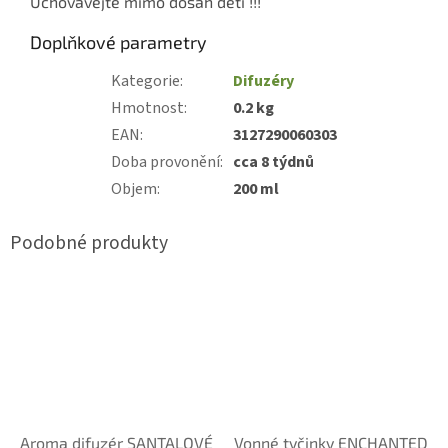
Uchovávejte mimo dosah dětí !!!
Doplňkové parametry
Kategorie
:
Difuzéry
Hmotnost
:
0.2 kg
EAN
:
3127290060303
Doba provonění
:
cca 8 týdnů
Objem
:
200 ml
Aroma difuzér SANTALOVÉ
Vonné tyčinky ENCHANTED