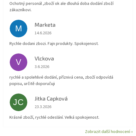
Ochotný personál ,zboží ok ale dlouhá doba dodání zboží
zákazníkovi.
Marketa
M
Hodnocení obchodu je 5 z 5 hvězdiček.
14.6.2026
Rychle dodani zbozi. Fajn produkty. Spokojenost.
Vlckova
V
Hodnocení obchodu je 5 z 5 hvězdiček.
3.6.2026
rychlé a spolehlivé dodání, příznivá cena, zboží odpovídá
popisu, určitě doporučuji
Jitka Capková
JC
Hodnocení obchodu je 5 z 5 hvězdiček.
23.3.2026
Krásné zboží, rychlé odeslání. Velká spokojenost.
Zobrazit další hodnocení