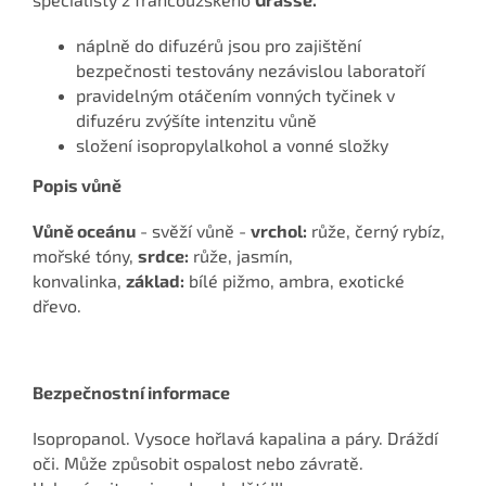
náplně do difuzérů jsou pro zajištění
bezpečnosti testovány nezávislou laboratoří
pravidelným otáčením vonných tyčinek v
difuzéru zvýšíte intenzitu vůně
složení isopropylalkohol a vonné složky
Popis vůně
Vůně oceánu
- svěží vůně -
vrchol:
růže, černý rybíz,
mořské tóny,
srdce:
růže, jasmín,
konvalinka,
základ:
bílé pižmo, ambra, exotické
dřevo.
Bezpečnostní informace
Isopropanol. Vysoce hořlavá kapalina a páry. Dráždí
oči. Může způsobit ospalost nebo závratě.