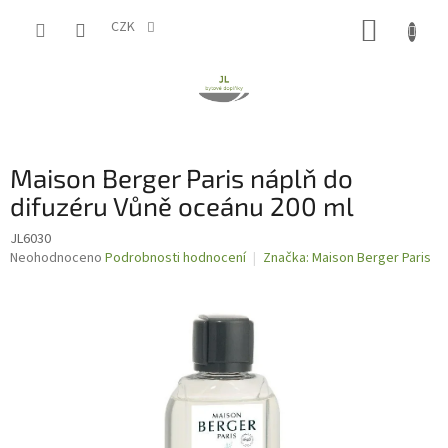
Přejít
NÁKUP
na
CZK
obsah
KOŠÍK
Maison Berger Paris náplň do
difuzéru Vůně oceánu 200 ml
JL6030
Průměrné
Neohodnoceno
Podrobnosti hodnocení
Značka:
Maison Berger Paris
hodnocení
produktu
je
0,0
z
5
hvězdiček.