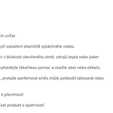
h zvířat
 při zasažení okamžitě opláchněte vodou
ér v blízkosti otevřeného ohně, zdrojů tepla nebo jisker
vyhledejte lékařskou pomoc a ukažte obal nebo etiketu
itě, protože parfémová směs může poškodit lakované nebo
 k převrhnutí
ívat produkt s opatrností