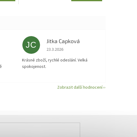
Jitka Capková
JC
 5 z 5 hvězdiček.
Hodnocení obchodu je 5 z 5 hvězdiček.
23.3.2026
á
Krásné zboží, rychlé odeslání. Velká
ě
spokojenost.
Zobrazit další hodnocení