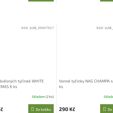
Kód:
JLAB_XSHSTK17
Kód:
JLAB_
ávěsných tyčinek WHITE
Vonné tyčinky NAG CHAMPA s
TMAS 6 ks
ks
Skladem
(2 ks)
Skla
Kč
290 Kč
Do košíku
Do 