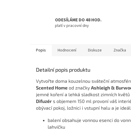
ODESÍLÁME DO 48 HOD.
platí v pracovní dny
Popis
Hodnocení
Diskuze
Značka
Detailní popis produktu
Vytvořte doma kouzelnou sváteční atmosfér
Scented Home
od značky
Ashleigh &
Burwo
jemné koření a lehká sladkost zimních květů
Difuzér
s objemem 150 ml provoní váš interi
obývací pokoj, ložnici i vstupní halu a je id
balení obsahuje vonnou esenci do vonn
lahvičku