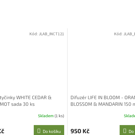
Kód:
JLAB_INCT121
Kód:
JLAB_
tyčinky WHITE CEDAR &
Difuzér LIFE IN BLOOM - OR
MOT sada 30 ks
BLOSSOM & MANDARIN 150 
Skladem
(1 ks)
Skla
Kč
950 Kč
Do košíku
Do 