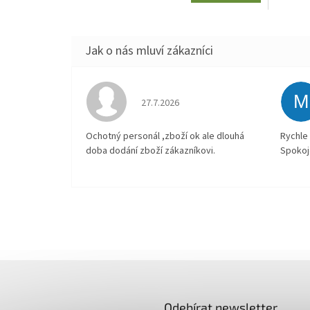
M
Hodnocení obchodu je 4 z 5 hvězdiček.
27.7.2026
Ochotný personál ,zboží ok ale dlouhá
Rychle 
doba dodání zboží zákazníkovi.
Spokoj
Odebírat newsletter