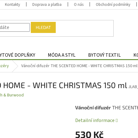
Kontakty
Doprava a platba
O nás
Obchodní podmínky
HLEDAT
YTOVÉ DOPLŇKY
MÓDA A STYL
BYTOVÝ TEXTIL
K
uzéry
Vánoční difuzér THE SCENTED HOME - WHITE CHRISTMAS 150 ml
ED HOME - WHITE CHRISTMAS 150 ml
JLAB
gh & Burwood
Vánoční difuzér
THE SCENT
Detailní informace
530 Kč