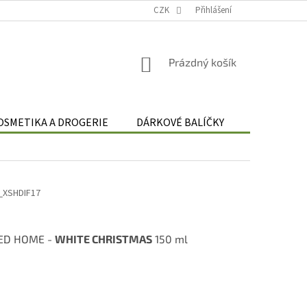
Podmínky zpracování osobních údajů
CZK
Odstoupení od smlouvy
Přihlášení
Re
NÁKUPNÍ
Prázdný košík
KOŠÍK
OSMETIKA A DROGERIE
DÁRKOVÉ BALÍČKY
DÁRKOVÉ 
_XSHDIF17
ED HOME -
WHITE CHRISTMAS
150 ml