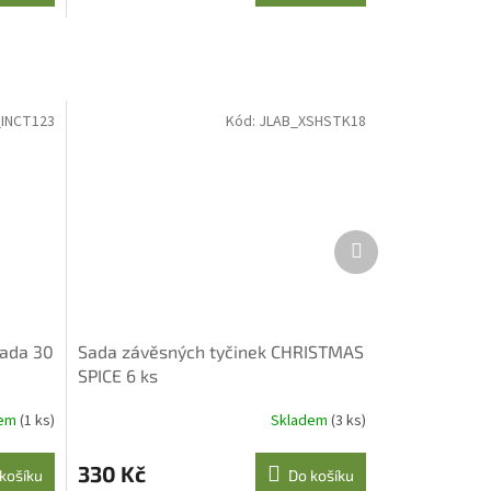
INCT123
Kód:
JLAB_XSHSTK18
Další
produkt
ada 30
Sada závěsných tyčinek CHRISTMAS
SPICE 6 ks
dem
(1 ks)
Skladem
(3 ks)
330 Kč
košíku
Do košíku