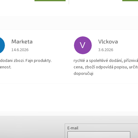
Marketa
Vlckova
V
Hodnocení obchodu je 5 z 5 hvězdiček.
Hodnocení obchodu je
14.6.2026
3.6.2026
dodani zbozi. Fajn produkty.
rychlé a spolehlivé dodání, přízniv
enost.
cena, zboží odpovídá popisu, určit
doporučuji
E-mail