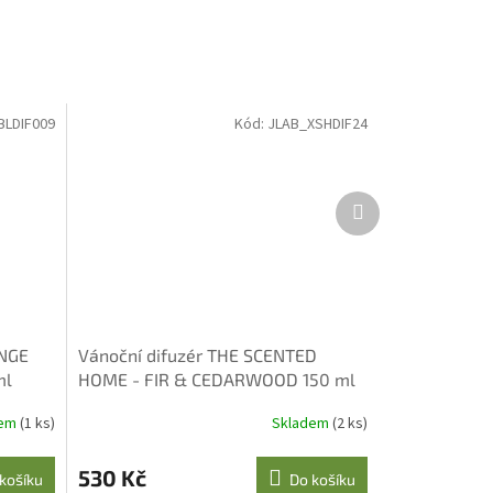
BLDIF009
Kód:
JLAB_XSHDIF24
Další
produkt
ANGE
Vánoční difuzér THE SCENTED
ml
HOME - FIR & CEDARWOOD 150 ml
dem
(1 ks)
Skladem
(2 ks)
530 Kč
košíku
Do košíku