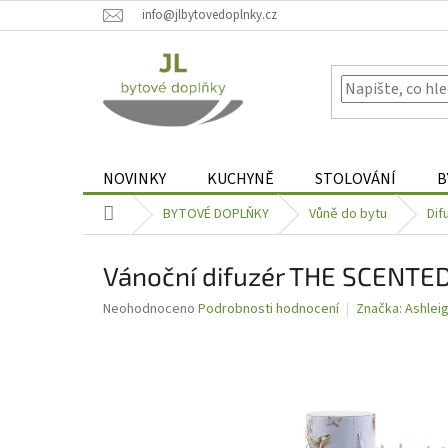
Přejít
info@jlbytovedoplnky.cz
na
obsah
NOVINKY
KUCHYNĚ
STOLOVÁNÍ
B
Domů
BYTOVÉ DOPLŇKY
Vůně do bytu
Dif
Vánoční difuzér THE SCENT
Průměrné
Neohodnoceno
Podrobnosti hodnocení
Značka:
Ashlei
hodnocení
produktu
je
0,0
z
5
hvězdiček.