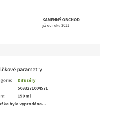
KAMENNÝ OBCHOD
již od roku 2011
lňkové parametry
gorie
:
Difuzéry
:
5033271004571
em
:
150 ml
ožka byla vyprodána…