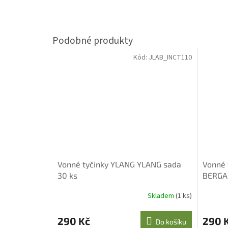
Kód:
JLAB_INCT110
Vonné tyčinky YLANG YLANG sada
Vonné 
30 ks
BERGA
Skladem
(1 ks)
290 Kč
290 
Do košíku