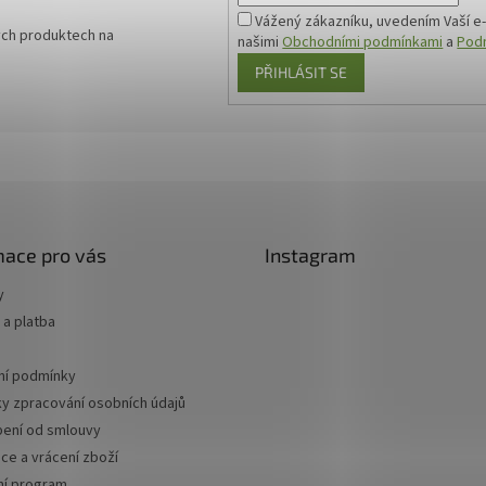
Vážený zákazníku, uvedením Vaší e-
ých produktech na
našimi
Obchodními podmínkami
a
Podm
PŘIHLÁSIT SE
mace pro vás
Instagram
y
a platba
í podmínky
y zpracování osobních údajů
ení od smlouvy
ce a vrácení zboží
ní program