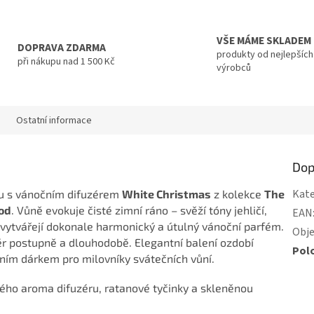
VŠE MÁME SKLADEM
DOPRAVA ZDARMA
produkty od nejlepších
při nákupu nad 1 500 Kč
výrobců
Ostatní informace
Dop
Kate
u s vánočním difuzérem
White Christmas
z kolekce
The
od
. Vůně evokuje čisté zimní ráno – svěží tóny jehličí,
EAN
 vytvářejí dokonale harmonický a útulný vánoční parfém.
Obj
ér postupně a dlouhodobě. Elegantní balení ozdobí
Pol
eálním dárkem pro milovníky svátečních vůní.
ého aroma difuzéru, ratanové tyčinky a skleněnou