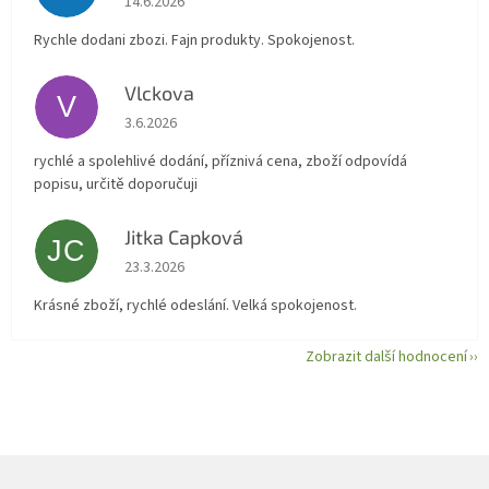
14.6.2026
Rychle dodani zbozi. Fajn produkty. Spokojenost.
Vlckova
V
Hodnocení obchodu je 5 z 5 hvězdiček.
3.6.2026
rychlé a spolehlivé dodání, příznivá cena, zboží odpovídá
popisu, určitě doporučuji
Jitka Capková
JC
Hodnocení obchodu je 5 z 5 hvězdiček.
23.3.2026
Krásné zboží, rychlé odeslání. Velká spokojenost.
Zobrazit další hodnocení