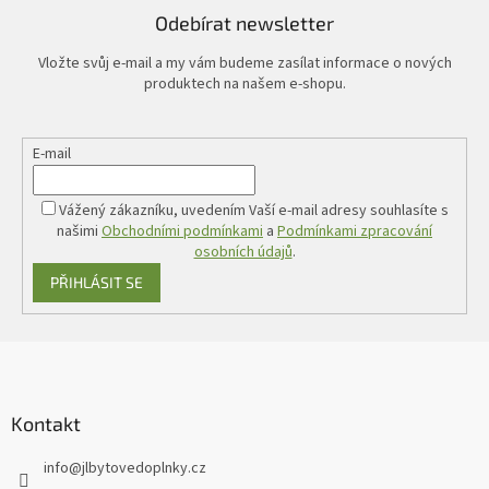
Odebírat newsletter
Vložte svůj e-mail a my vám budeme zasílat informace o nových
produktech na našem e-shopu.
E-mail
Vážený zákazníku, uvedením Vaší e-mail adresy souhlasíte s
našimi
Obchodními podmínkami
a
Podmínkami zpracování
osobních údajů
.
PŘIHLÁSIT SE
Z
á
p
a
Kontakt
t
info
@
jlbytovedoplnky.cz
í