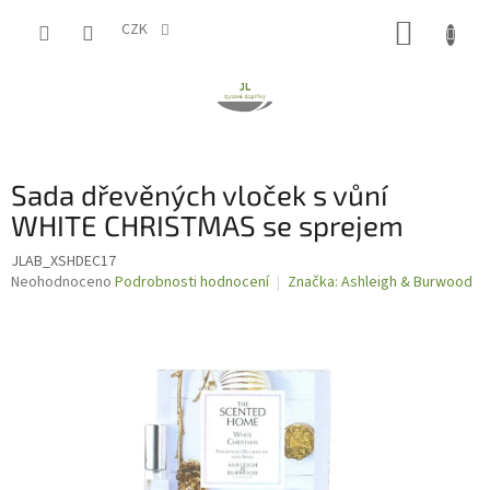
Přejít
NÁKUP
na
CZK
obsah
KOŠÍK
Sada dřevěných vloček s vůní
WHITE CHRISTMAS se sprejem
JLAB_XSHDEC17
Průměrné
Neohodnoceno
Podrobnosti hodnocení
Značka:
Ashleigh & Burwood
hodnocení
produktu
je
0,0
z
5
hvězdiček.