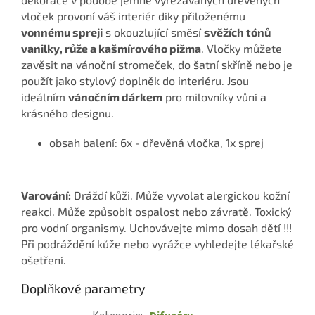
vloček provoní váš interiér díky přiloženému
vonnému spreji
s okouzlující směsí
svěžích tónů
vanilky, růže a kašmírového pižma
. Vločky můžete
zavěsit na vánoční stromeček, do šatní skříně nebo je
použít jako stylový doplněk do interiéru. Jsou
ideálním
vánočním dárkem
pro milovníky vůní a
krásného designu.
obsah balení: 6x - dřevěná vločka, 1x sprej
Varování:
Dráždí kůži. Může vyvolat alergickou kožní
reakci. Může způsobit ospalost nebo závratě. Toxický
pro vodní organismy. Uchovávejte mimo dosah dětí !!!
Při podráždění kůže nebo vyrážce vyhledejte lékařské
ošetření.
Doplňkové parametry