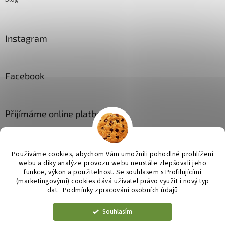
Instagram
Facebook
Přijímáme online platby
Používáme cookies, abychom Vám umožnili pohodlné prohlížení
webu a díky analýze provozu webu neustále zlepšovali jeho
funkce, výkon a použitelnost. Se
souhlasem s Profilujícími
(marketingovými) cookies dává uživatel právo využít i nový typ
Vytvořil Shoptet
dat.
Podmínky zpracování osobních údajů
Souhlasím
Copyright 2026
JL bytové doplňky
. Všechna práva vyhrazena.
Upravit nastavení cookies