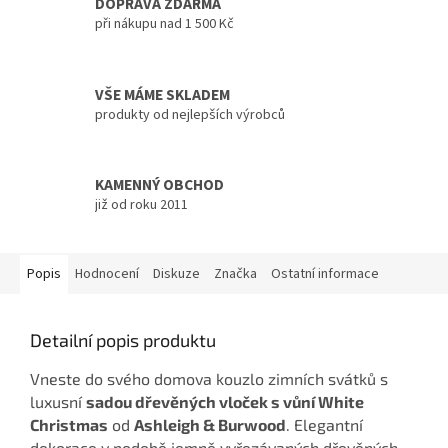
DOPRAVA ZDARMA
při nákupu nad 1 500 Kč
VŠE MÁME SKLADEM
produkty od nejlepších výrobců
KAMENNÝ OBCHOD
již od roku 2011
Popis
Hodnocení
Diskuze
Značka
Ostatní informace
Detailní popis produktu
Vneste do svého domova kouzlo zimních svátků s
luxusní
sadou dřevěných vloček s vůní White
Christmas
od
Ashleigh & Burwood
. Elegantní
dekorace v podobě jemně vyřezávaných dřevěných