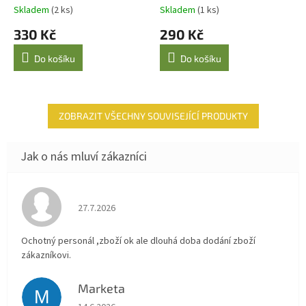
Skladem
(2 ks)
Skladem
(1 ks)
330 Kč
290 Kč
Do košíku
Do košíku
ZOBRAZIT VŠECHNY SOUVISEJÍCÍ PRODUKTY
Hodnocení obchodu je 4 z 5 hvězdiček.
27.7.2026
Ochotný personál ,zboží ok ale dlouhá doba dodání zboží
zákazníkovi.
Marketa
M
Hodnocení obchodu je 5 z 5 hvězdiček.