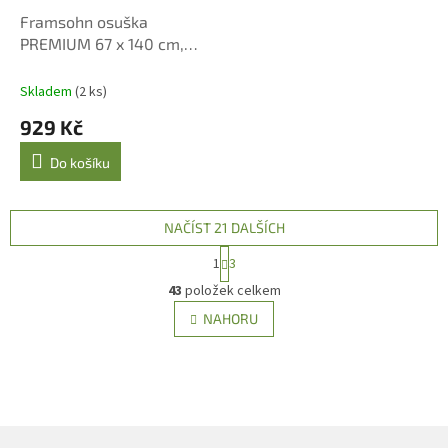
Framsohn osuška
PREMIUM 67 x 140 cm,
gelb
Skladem
(2 ks)
929 Kč
Do košíku
NAČÍST 21 DALŠÍCH
S
1
3
t
O
r
43
položek celkem
v
á
l
NAHORU
n
á
k
d
o
v
a
á
c
n
í
í
p