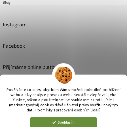
Blog
Instagram
Facebook
Přijímáme online platby
Používáme cookies, abychom Vám umožnili pohodlné prohlížení
webu a díky analýze provozu webu neustále zlepšovali jeho
funkce, výkon a použitelnost. Se
souhlasem s Profilujícími
(marketingovými) cookies dává uživatel právo využít i nový typ
Vytvořil Shoptet
dat.
Podmínky zpracování osobních údajů
Souhlasím
Copyright 2026
JL bytové doplňky
. Všechna práva vyhrazena.