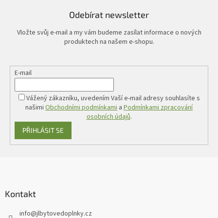
r
v
Odebírat newsletter
k
y
Vložte svůj e-mail a my vám budeme zasílat informace o nových
v
produktech na našem e-shopu.
ý
p
i
E-mail
s
u
Vážený zákazníku, uvedením Vaší e-mail adresy souhlasíte s
našimi
Obchodními podmínkami
a
Podmínkami zpracování
osobních údajů
.
PŘIHLÁSIT SE
Z
á
p
a
Kontakt
t
info
@
jlbytovedoplnky.cz
í