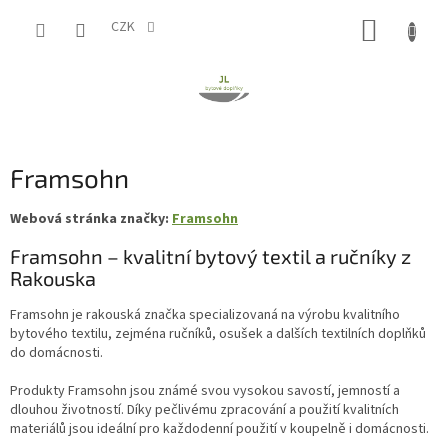
Přejít
NÁKUP
na
CZK
obsah
KOŠÍK
Framsohn
Webová stránka značky:
Framsohn
Framsohn – kvalitní bytový textil a ručníky z
Rakouska
Framsohn je rakouská značka specializovaná na výrobu kvalitního
bytového textilu, zejména ručníků, osušek a dalších textilních doplňků
do domácnosti.
Produkty Framsohn jsou známé svou vysokou savostí, jemností a
dlouhou životností. Díky pečlivému zpracování a použití kvalitních
materiálů jsou ideální pro každodenní použití v koupelně i domácnosti.