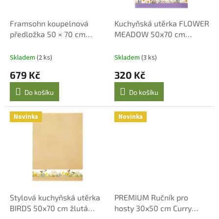
r
t
o
ů
d
Framsohn koupelnová
Kuchyňská utěrka FLOWER
u
předložka 50 × 70 cm
MEADOW 50x70 cm
k
Graphit – luxusní bavlněná
fialová, 100% bavlna
t
Skladem
(2 ks)
Skladem
(3 ks)
ů
679 Kč
320 Kč
Do košíku
Do košíku
Novinka
Novinka
Stylová kuchyňská utěrka
PREMIUM Ručník pro
BIRDS 50x70 cm žlutá
hosty 30x50 cm Curry
bavlna
Yellow