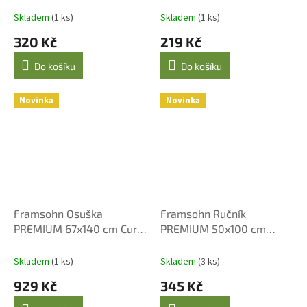
Skladem
(1 ks)
Skladem
(1 ks)
320 Kč
219 Kč
Do košíku
Do košíku
Novinka
Novinka
Framsohn Osuška
Framsohn Ručník
PREMIUM 67x140 cm Curry
PREMIUM 50x100 cm
Yellow - Luxusní Bavlna
Okrový
Skladem
(1 ks)
Skladem
(3 ks)
929 Kč
345 Kč