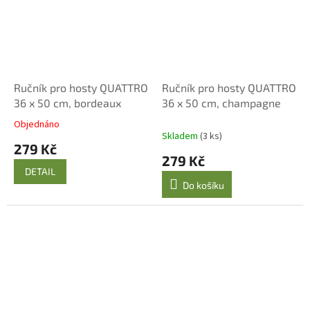
Ručník pro hosty QUATTRO
Ručník pro hosty QUATTRO
36 x 50 cm, bordeaux
36 x 50 cm, champagne
Objednáno
Průměrné
Skladem
(3 ks)
hodnocení
279 Kč
produktu
279 Kč
je
DETAIL
5,0
Do košíku
z
5
hvězdiček.