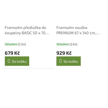
Framsohn předložka do
Framsohn osuška
koupelny BASIC 50 x 70
PREMIUM 67 x 140 cm,
cm, anthrazit
oxford tan
Skladem
(1 ks)
Skladem
(2 ks)
679 Kč
929 Kč
Do košíku
Do košíku