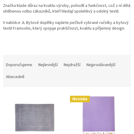
Značka klade důraz na kvalitu výroby, pohodlí a funkčnost, což z ní dělá
oblíbenou volbu zákazníků, kteří hledají spolehlivý a odolný textil.
V nabídce JL Bytové doplňky najdete pečlivě vybrané ručníky a bytový
textil Framsohn, který spojuje praktičnost, kvalitu a příjemný design.
Ř
a
Doporučujeme
Nejlevnější
Nejdražší
Nejprodávanější
z
e
Abecedně
n
í
V
p
Novinka
ý
r
p
o
i
d
s
u
p
k