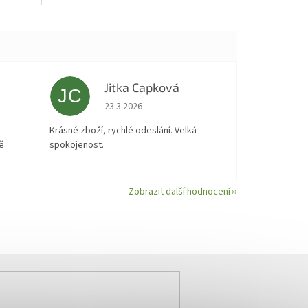
z
5
hvězdiček.
Jitka Capková
JC
 5 z 5 hvězdiček.
Hodnocení obchodu je 5 z 5 hvězdiček.
23.3.2026
á
Krásné zboží, rychlé odeslání. Velká
ě
spokojenost.
Zobrazit další hodnocení