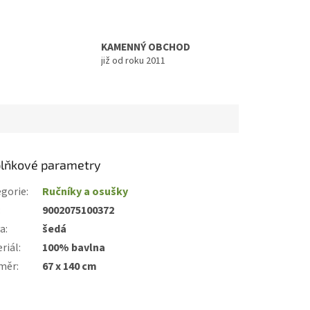
KAMENNÝ OBCHOD
již od roku 2011
lňkové parametry
gorie
:
Ručníky a osušky
:
9002075100372
va
:
šedá
riál
:
100% bavlna
měr
:
67 x 140 cm