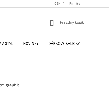
Podmínky zpracování osobních údajů
CZK
Odstoupení od smlouvy
Přihlášení
Re
NÁKUPNÍ
Prázdný košík
KOŠÍK
 A STYL
NOVINKY
DÁRKOVÉ BALÍČKY
DÁRKOVÉ 
 cm
graphit