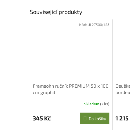
Související produkty
Kód:
JL27500/185
Framsohn ručník PREMIUM 50 x 100
Osuška
cm graphit
borde
Skladem
(2 ks)
Průměr
hodnoce
produkt
345 Kč
1 215
Do košíku
je
5,0