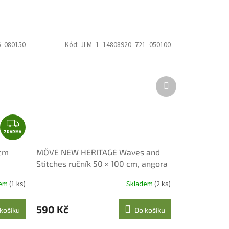
_080150
Kód:
JLM_1_14808920_721_050100
Další
produkt
Z
ZDARMA
D
A
 cm
MÖVE NEW HERITAGE Waves and
R
Stitches ručník 50 × 100 cm, angora
M
A
dem
(1 ks)
Skladem
(2 ks)
590 Kč
košíku
Do košíku