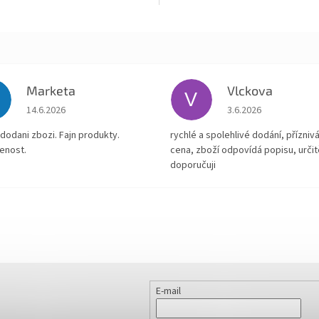
ek.
Marketa
Vlckova
V
Hodnocení obchodu je 5 z 5 hvězdiček.
Hodnocení obchodu je
14.6.2026
3.6.2026
dodani zbozi. Fajn produkty.
rychlé a spolehlivé dodání, přízniv
enost.
cena, zboží odpovídá popisu, určit
doporučuji
E-mail