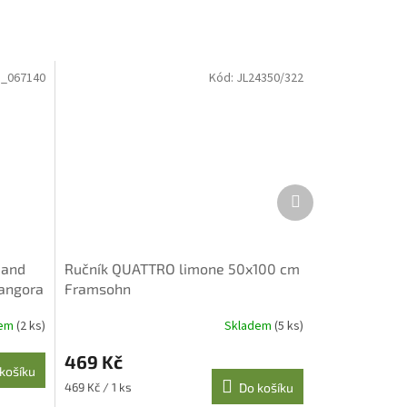
_067140
Kód:
JL24350/322
Další
produkt
 and
Ručník QUATTRO limone 50x100 cm
 angora
Framsohn
dem
(2 ks)
Skladem
(5 ks)
Průměrné
hodnocení
469 Kč
produktu
košíku
je
Měrná
469 Kč / 1 ks
Do košíku
5,0
cena: