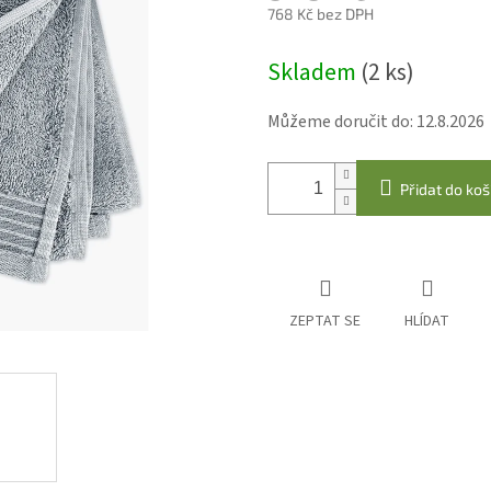
768 Kč bez DPH
Měrná
Skladem
(2 ks)
cena:
Můžeme doručit do:
12.8.2026
Přidat do koš
ZEPTAT SE
HLÍDAT