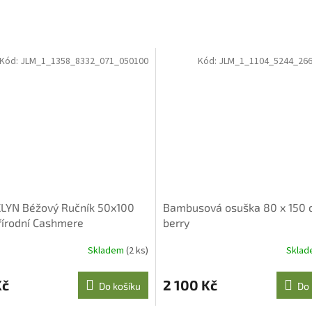
Kód:
JLM_1_1358_8332_071_050100
Kód:
JLM_1_1104_5244_266
YN Béžový Ručník 50x100
Bambusová osuška 80 x 150
řírodní Cashmere
berry
Skladem
(2 ks)
Skla
Kč
2 100 Kč
Do košíku
Do 