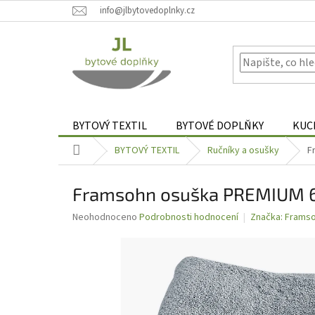
Přejít
info@jlbytovedoplnky.cz
na
obsah
BYTOVÝ TEXTIL
BYTOVÉ DOPLŇKY
KUC
Domů
BYTOVÝ TEXTIL
Ručníky a osušky
F
Framsohn osuška PREMIUM 67
Průměrné
Neohodnoceno
Podrobnosti hodnocení
Značka:
Frams
hodnocení
produktu
je
0,0
z
5
hvězdiček.