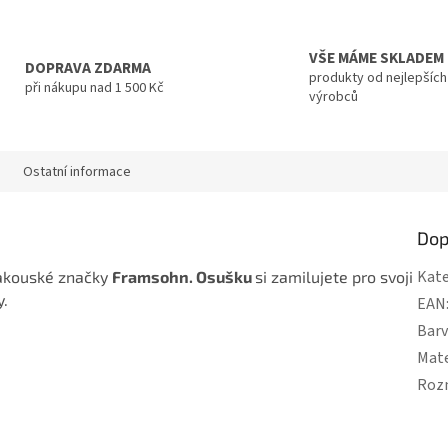
VŠE MÁME SKLADEM
DOPRAVA ZDARMA
produkty od nejlepších
při nákupu nad 1 500 Kč
výrobců
Ostatní informace
Dop
Kate
akouské značky
Framsohn. Osušku
si zamilujete pro svoji
y.
EAN
Bar
Mate
Roz