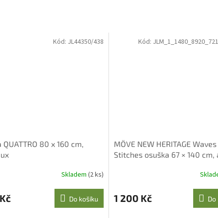
Kód:
JL44350/438
Kód:
JLM_1_1480_8920_721
 QUATTRO 80 x 160 cm,
MÖVE NEW HERITAGE Waves
aux
Stitches osuška 67 × 140 cm,
Skladem
(2 ks)
Skla
né
ní
u
 Kč
1 200 Kč
Do košíku
Do 