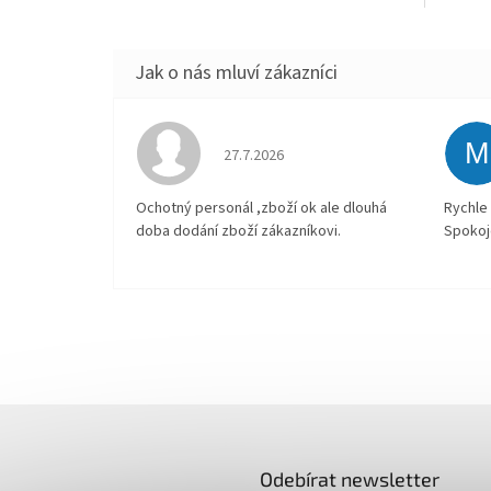
z
5
hvězdič
M
Hodnocení obchodu je 4 z 5 hvězdiček.
27.7.2026
Ochotný personál ,zboží ok ale dlouhá
Rychle 
doba dodání zboží zákazníkovi.
Spokoj
Odebírat newsletter