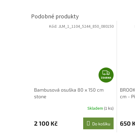
Kód:
JLM_1_1104_5244_850_080150
Z
ZDARMA
D
A
Bambusová osuška 80 x 150 cm
BROOKL
R
stone
cm - P
M
A
Skladem
(1 ks)
2 100 Kč
650 
Do košíku