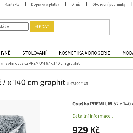
Kontakty
Doprava a platba
O nás
Obchodní podmínky
HLEDAT
HYNĚ
STOLOVÁNÍ
KOSMETIKA A DROGERIE
MÓDA
ramsohn osuška PREMIUM 67 x 140 cm graphit
 x 140 cm graphit
JL47500/185
ohn
Osuška PREMIUM
67 x 140
Detailní informace
929 Kč