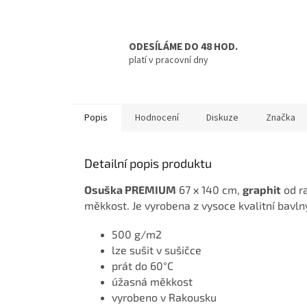
ODESÍLÁME DO 48 HOD.
platí v pracovní dny
Popis
Hodnocení
Diskuze
Značka
Detailní popis produktu
Osuška PREMIUM
67 x 140 cm,
graphit
od r
měkkost. Je vyrobena z vysoce kvalitní bavln
500 g/m2
lze sušit v sušičce
prát do 60°C
úžasná měkkost
vyrobeno v Rakousku