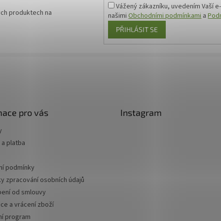
Vážený zákazníku, uvedením Vaší e-
ých produktech na
našimi
Obchodními podmínkami
a
Podm
PŘIHLÁSIT SE
mace pro vás
Instagram
y
a platba
í podmínky
y zpracování osobních údajů
ení od smlouvy
ce a vrácení zboží
ní program