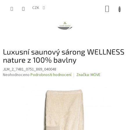
Přejít
NÁKUP
na
CZK
obsah
KOŠÍK
Luxusní saunový sárong WELLNESS
nature z 100% bavlny
JLM_2_7481_0751_869_040048
Průměrné
Neohodnoceno
Podrobnosti hodnocení
Značka:
MÖVE
hodnocení
produktu
je
0,0
z
5
hvězdiček.