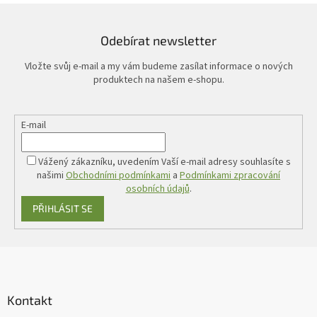
Odebírat newsletter
Vložte svůj e-mail a my vám budeme zasílat informace o nových
produktech na našem e-shopu.
E-mail
Vážený zákazníku, uvedením Vaší e-mail adresy souhlasíte s
našimi
Obchodními podmínkami
a
Podmínkami zpracování
osobních údajů
.
PŘIHLÁSIT SE
Z
á
p
a
Kontakt
t