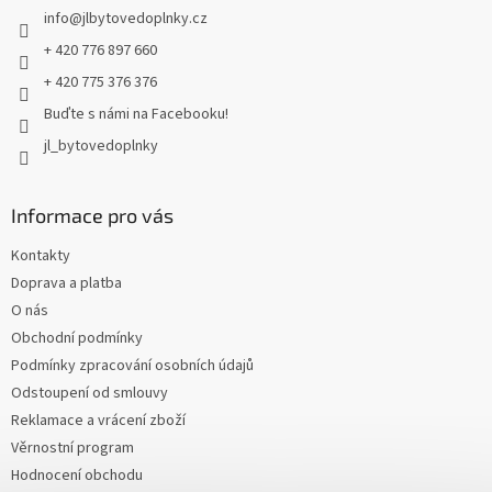
info
@
jlbytovedoplnky.cz
í
+ 420 776 897 660
+ 420 775 376 376
Buďte s námi na Facebooku!
jl_bytovedoplnky
Informace pro vás
Kontakty
Doprava a platba
O nás
Obchodní podmínky
Podmínky zpracování osobních údajů
Odstoupení od smlouvy
Reklamace a vrácení zboží
Věrnostní program
Hodnocení obchodu