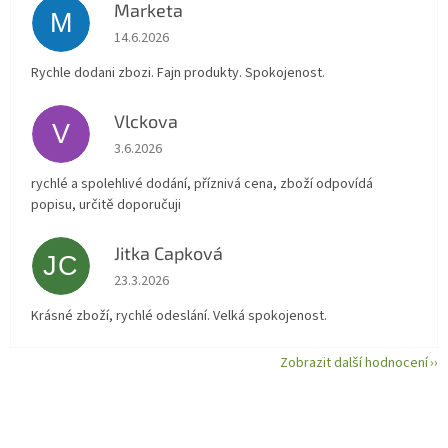
Marketa
M
Hodnocení obchodu je 5 z 5 hvězdiček.
14.6.2026
Rychle dodani zbozi. Fajn produkty. Spokojenost.
Vlckova
V
Hodnocení obchodu je 5 z 5 hvězdiček.
3.6.2026
rychlé a spolehlivé dodání, příznivá cena, zboží odpovídá
popisu, určitě doporučuji
Jitka Capková
JC
Hodnocení obchodu je 5 z 5 hvězdiček.
23.3.2026
Krásné zboží, rychlé odeslání. Velká spokojenost.
Zobrazit další hodnocení