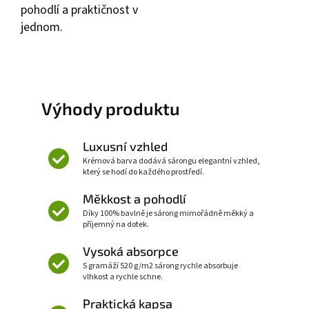
pohodlí a praktičnost v
jednom.
Výhody produktu
Luxusní vzhled
Krémová barva dodává sárongu elegantní vzhled,
který se hodí do každého prostředí.
Měkkost a pohodlí
Díky 100% bavlně je sárong mimořádně měkký a
příjemný na dotek.
Vysoká absorpce
S gramáží 520 g/m2 sárong rychle absorbuje
vlhkost a rychle schne.
Praktická kapsa