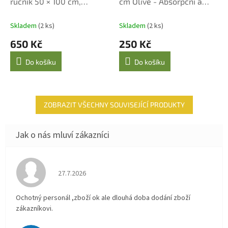
ručník 50 × 100 cm,
cm Olive - Absorpční a
Nature/Black
jemná
Skladem
(2 ks)
Skladem
(2 ks)
650 Kč
250 Kč
Do košíku
Do košíku
ZOBRAZIT VŠECHNY SOUVISEJÍCÍ PRODUKTY
Hodnocení obchodu je 4 z 5 hvězdiček.
27.7.2026
Ochotný personál ,zboží ok ale dlouhá doba dodání zboží
zákazníkovi.