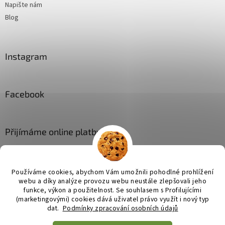
Napište nám
Blog
Instagram
Facebook
Přijímáme online platby
Používáme cookies, abychom Vám umožnili pohodlné prohlížení
webu a díky analýze provozu webu neustále zlepšovali jeho
funkce, výkon a použitelnost. Se
souhlasem s Profilujícími
(marketingovými) cookies dává uživatel právo využít i nový typ
Vytvořil Shoptet
dat.
Podmínky zpracování osobních údajů