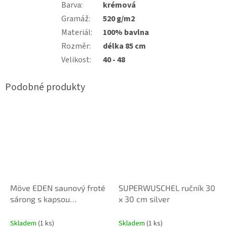
Barva
:
krémová
Gramáž
:
520 g/m2
Materiál
:
100% bavlna
Rozměr
:
délka 85 cm
Velikost
:
40 - 48
Möve EDEN saunový froté
SUPERWUSCHEL ručník 30
sárong s kapsou
x 30 cm silver
Nature/Black, vel. 40–48
Skladem
(1 ks)
Skladem
(1 ks)