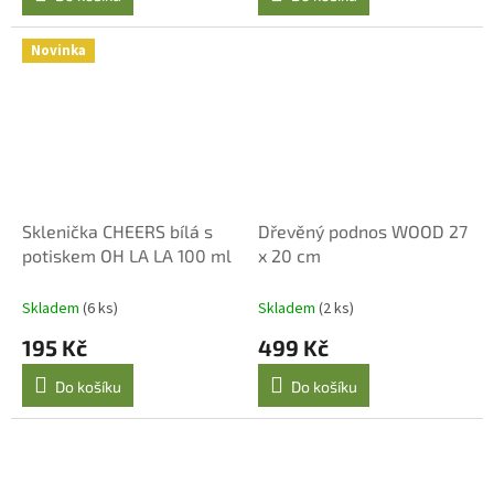
Novinka
Sklenička CHEERS bílá s
Dřevěný podnos WOOD 27
potiskem OH LA LA 100 ml
x 20 cm
Skladem
(6 ks)
Skladem
(2 ks)
195 Kč
499 Kč
Do košíku
Do košíku