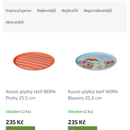
Ř
a
Doporučujeme
Nejlevnější
Nejdražší
Nejprodávanější
z
e
Abecedně
n
í
V
p
ý
r
p
o
i
d
s
u
p
k
r
t
o
ů
d
Koziol plýtký talíř NORA
Koziol plýtký talíř NORA
u
Pruhy 25,5 cm
Blooms 25,5 cm
k
t
Skladem
(2 ks)
Skladem
(2 ks)
ů
235 Kč
235 Kč