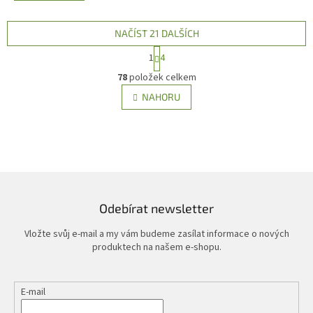
NAČÍST 21 DALŠÍCH
S
1
4
t
O
r
78
položek celkem
v
á
l
NAHORU
n
á
k
d
o
v
a
á
c
n
í
í
p
r
v
Odebírat newsletter
k
y
Vložte svůj e-mail a my vám budeme zasílat informace o nových
v
produktech na našem e-shopu.
ý
p
i
E-mail
s
u