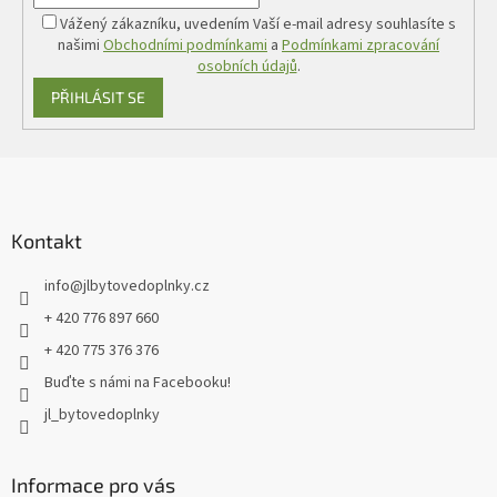
Vážený zákazníku, uvedením Vaší e-mail adresy souhlasíte s
našimi
Obchodními podmínkami
a
Podmínkami zpracování
osobních údajů
.
PŘIHLÁSIT SE
Z
á
p
a
Kontakt
t
info
@
jlbytovedoplnky.cz
í
+ 420 776 897 660
+ 420 775 376 376
Buďte s námi na Facebooku!
jl_bytovedoplnky
Informace pro vás