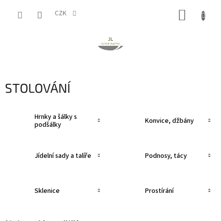
Přejít
NÁKUP
na
CZK
obsah
KOŠÍK
STOLOVÁNÍ
Hrnky a šálky s
Konvice, džbány
podšálky
Jídelní sady a talíře
Podnosy, tácy
Sklenice
Prostírání