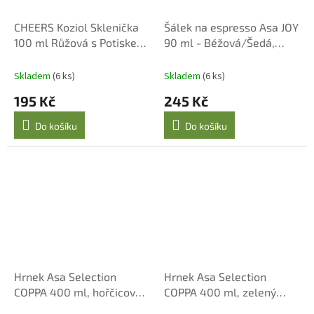
CHEERS Koziol Sklenička
Šálek na espresso Asa JOY
100 ml Růžová s Potiskem
90 ml - Béžová/Šedá,
GOOD MOOD CLUB
Porcelán
Skladem
(6 ks)
Skladem
(6 ks)
195 Kč
245 Kč
Do košíku
Do košíku
Hrnek Asa Selection
Hrnek Asa Selection
COPPA 400 ml, hořčicová
COPPA 400 ml, zelený
elegance
porcelán