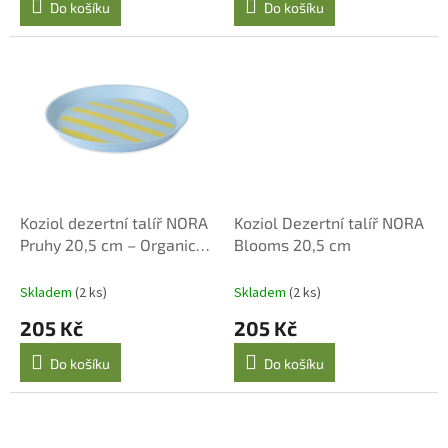
Do košíku
Do košíku
Koziol dezertní talíř NORA
Koziol Dezertní talíř NORA
Pruhy 20,5 cm – Organic
Blooms 20,5 cm
Bio-Circular
Skladem
(2 ks)
Skladem
(2 ks)
205 Kč
205 Kč
Do košíku
Do košíku