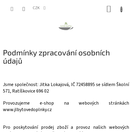
Přejít
NÁKUP
na
CZK
obsah
KOŠÍK
Podmínky zpracování osobních
údajů
Jsme společnost:
Jitka Lokajová, IČ 72458895 se sídlem Školní
571, Ratíškovice 696 02
Provozujeme e-shop na webových stránkách
www.jlbytovedoplnky.cz
Pro poskytování
prodej zboží
a provoz našich webových