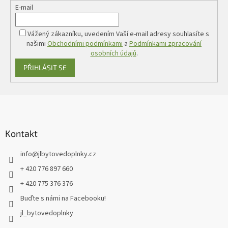
E-mail
Vážený zákazníku, uvedením Vaší e-mail adresy souhlasíte s
našimi
Obchodními podmínkami
a
Podmínkami zpracování
osobních údajů
.
PŘIHLÁSIT SE
Z
á
p
a
Kontakt
t
info
@
jlbytovedoplnky.cz
í
+ 420 776 897 660
+ 420 775 376 376
Buďte s námi na Facebooku!
jl_bytovedoplnky