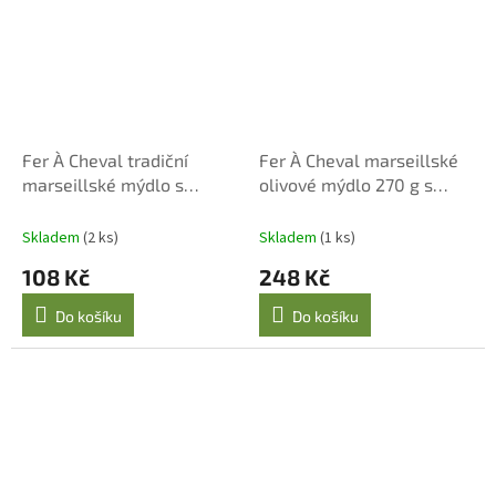
Fer À Cheval tradiční
Fer À Cheval marseillské
marseillské mýdlo s
olivové mýdlo 270 g s
olivovým olejem 100 g
provázkem
Skladem
(2 ks)
Skladem
(1 ks)
108 Kč
248 Kč
Do košíku
Do košíku