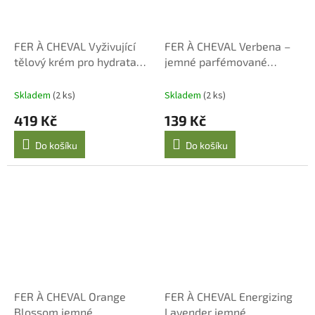
FER À CHEVAL Vyživující
FER À CHEVAL Verbena –
tělový krém pro hydrataci
jemné parfémované
200 ml
marseillské mýdlo 125 g
Skladem
(2 ks)
Skladem
(2 ks)
419 Kč
139 Kč
Do košíku
Do košíku
FER À CHEVAL Orange
FER À CHEVAL Energizing
Blossom jemné
Lavender jemné