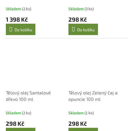
kosmetika Santalové
dřevo
Skladem
(2 ks)
Skladem
(3 ks)
1 398 Kč
298 Kč
Do košíku
Do košíku
Tělový olej Santalové
Tělový olej Zelený čaj a
dřevo 100 ml
opuncie 100 ml
Skladem
(2 ks)
Skladem
(1 ks)
298 Kč
298 Kč