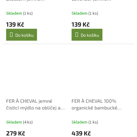
marseillské mýdlo 125 g
marseillské mýdlo 125 g
Skladem
(1 ks)
Skladem
(1 ks)
139 Kč
139 Kč
Do košíku
Do košíku
FER À CHEVAL jemné
FER À CHEVAL 100%
čisticí mýdlo na obličej a
organické bambucké
tělo 100 g
máslo bez parfemace 100
g
Skladem
(4 ks)
Skladem
(1 ks)
279 Kč
439 Kč