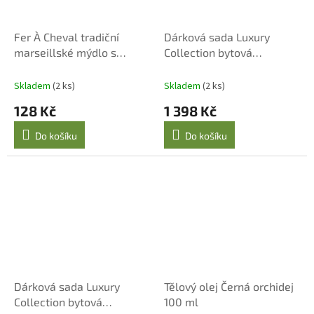
Fer À Cheval tradiční
Dárková sada Luxury
marseillské mýdlo s
Collection bytová
olivovým olejem a
kosmetika Černá orchidej
provázkem 125 g
Skladem
(2 ks)
Skladem
(2 ks)
128 Kč
1 398 Kč
Do košíku
Do košíku
Dárková sada Luxury
Tělový olej Černá orchidej
Collection bytová
100 ml