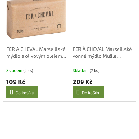
FER À CHEVAL Marseillské
FER À CHEVAL Marseillské
mýdlo s olivovým olejem
vonné mýdlo Mušle
100 g
Monochromic 115 g
Skladem
(2 ks)
Skladem
(2 ks)
109 Kč
209 Kč
Do košíku
Do košíku