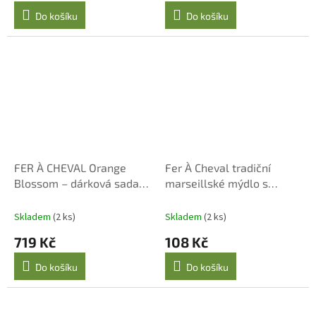
Do košíku
Do košíku
FER À CHEVAL Orange
Fer À Cheval tradiční
Blossom – dárková sada
marseillské mýdlo s
mýdel 500 ml + 125 g s
rostlinnými oleji 100 g -
krabičkou
kostka
Skladem
(2 ks)
Skladem
(2 ks)
719 Kč
108 Kč
Do košíku
Do košíku