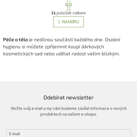
S
1
2
t
O
r
31
položek celkem
v
á
l
NAHORU
n
á
k
d
o
v
a
Péče o tělo
je nedílnou součástí každého dne. Osobní
á
c
hygienu si můžete zpříjemnit koupí dárkových
n
í
kosmetických sad nebo udělat radost vašim blízkým.
í
p
r
v
k
y
v
ý
Odebírat newsletter
p
i
Vložte svůj e-mail a my vám budeme zasílat informace o nových
s
produktech na našem e-shopu.
u
E-mail