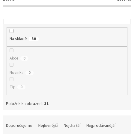
Na skladě
30
Akce
0
Novinka
0
Tip
0
Položek k zobrazení:
31
Ř
a
Doporučujeme
Nejlevnější
Nejdražší
Nejprodávanější
z