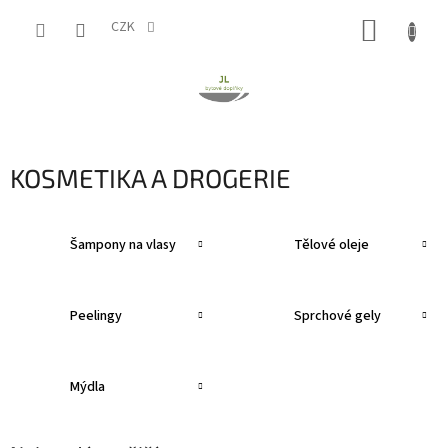
Přejít
NÁKUP
na
CZK
obsah
KOŠÍK
KOSMETIKA A DROGERIE
Šampony na vlasy
Tělové oleje
Peelingy
Sprchové gely
Mýdla