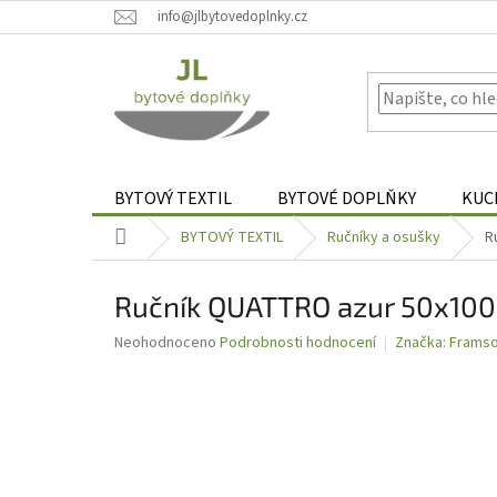
Přejít
info@jlbytovedoplnky.cz
na
obsah
BYTOVÝ TEXTIL
BYTOVÉ DOPLŇKY
KUC
Domů
BYTOVÝ TEXTIL
Ručníky a osušky
R
Ručník QUATTRO azur 50x10
Průměrné
Neohodnoceno
Podrobnosti hodnocení
Značka:
Frams
hodnocení
produktu
je
0,0
z
5
hvězdiček.