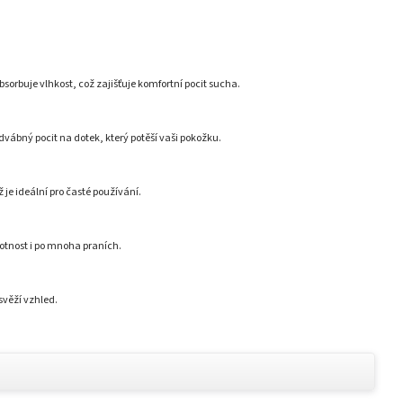
bsorbuje vlhkost, což zajišťuje komfortní pocit sucha.
ábný pocit na dotek, který potěší vaši pokožku.
je ideální pro časté používání.
votnost i po mnoha praních.
věží vzhled.