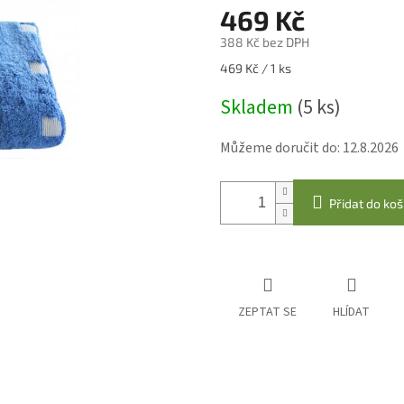
469 Kč
388 Kč bez DPH
Měrná
469 Kč / 1 ks
cena:
Skladem
(5 ks)
Můžeme doručit do:
12.8.2026
Přidat do koš
ZEPTAT SE
HLÍDAT