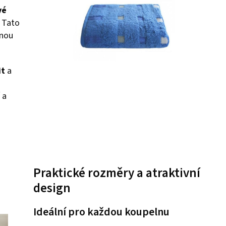
vé
 Tato
lnou
it
a
 a
Praktické rozměry a atraktivní
design
Ideální pro každou koupelnu