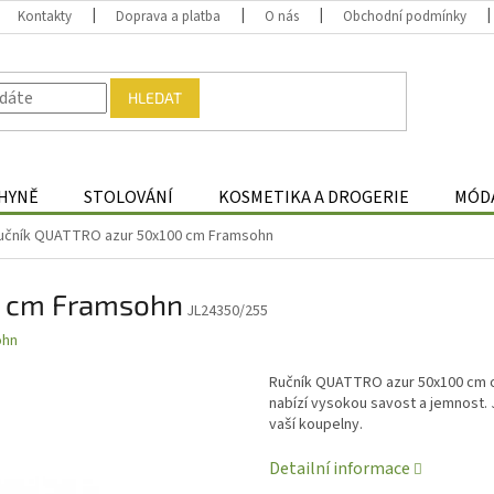
Kontakty
Doprava a platba
O nás
Obchodní podmínky
HLEDAT
HYNĚ
STOLOVÁNÍ
KOSMETIKA A DROGERIE
MÓDA
učník QUATTRO azur 50x100 cm Framsohn
0 cm Framsohn
JL24350/255
ohn
Ručník QUATTRO azur 50x100 cm o
nabízí vysokou savost a jemnost. J
vaší koupelny.
Detailní informace