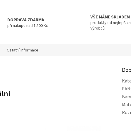
VŠE MÁME SKLADEM
DOPRAVA ZDARMA
produkty od nejlepších
při nákupu nad 1 500 Kč
výrobců
Ostatní informace
Dop
Kate
EAN
ální
Bar
Mate
Roz