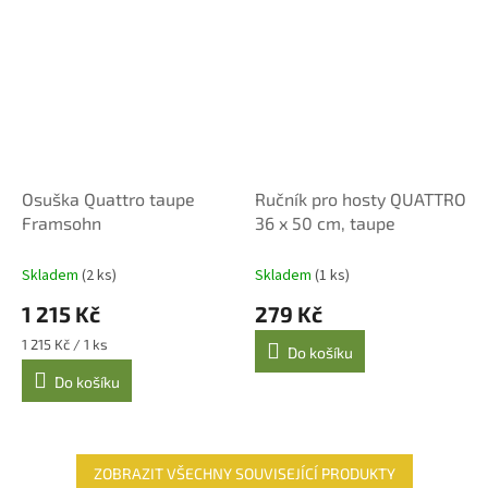
Osuška Quattro taupe
Ručník pro hosty QUATTRO
Framsohn
36 x 50 cm, taupe
Skladem
(2 ks)
Skladem
(1 ks)
1 215 Kč
279 Kč
Měrná
1 215 Kč / 1 ks
Do košíku
cena:
Do košíku
ZOBRAZIT VŠECHNY SOUVISEJÍCÍ PRODUKTY