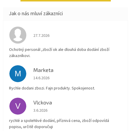
Hodnocení obchodu je 4 z 5 hvězdiček.
27.7.2026
Ochotný personál ,zboží ok ale dlouhá doba dodání zboží
zákazníkovi.
Marketa
M
Hodnocení obchodu je 5 z 5 hvězdiček.
14.6.2026
Rychle dodani zbozi. Fajn produkty. Spokojenost.
Vlckova
V
Hodnocení obchodu je 5 z 5 hvězdiček.
3.6.2026
rychlé a spolehlivé dodání, příznivá cena, zboží odpovídá
popisu, určitě doporučuji