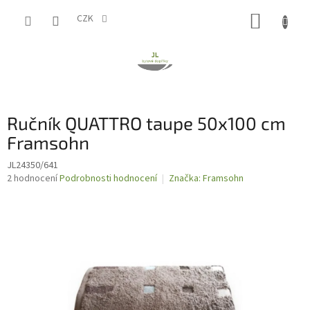
Přejít
NÁKUP
na
CZK
obsah
KOŠÍK
Ručník QUATTRO taupe 50x100 cm
Framsohn
JL24350/641
Průměrné
2 hodnocení
Podrobnosti hodnocení
Značka:
Framsohn
hodnocení
produktu
je
5,0
z
5
hvězdiček.