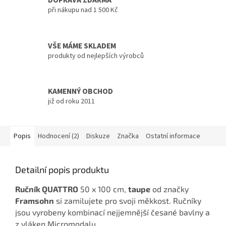
DOPRAVA ZDARMA
při nákupu nad 1 500 Kč
VŠE MÁME SKLADEM
produkty od nejlepších výrobců
KAMENNÝ OBCHOD
již od roku 2011
Popis
Hodnocení (2)
Diskuze
Značka
Ostatní informace
Detailní popis produktu
Ručník QUATTRO
50 x 100 cm,
taupe
od značky
Framsohn
si zamilujete pro svoji měkkost. Ručníky
j
sou vyrobeny kombinací nejjemnější česané bavlny a
z vláken Micromodalu.