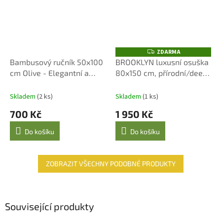
ZDARMA
Z
D
Bambusový ručník 50x100
BROOKLYN luxusní osuška
A
cm Olive - Elegantní a
80x150 cm, přírodní/deep
R
M
Ekologický
sea
A
Skladem
(2 ks)
Skladem
(1 ks)
700 Kč
1 950 Kč
Do košíku
Do košíku
ZOBRAZIT VŠECHNY PODOBNÉ PRODUKTY
Související produkty