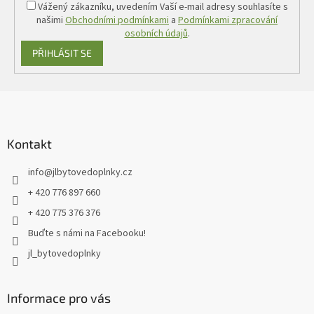
Vážený zákazníku, uvedením Vaší e-mail adresy souhlasíte s
našimi
Obchodními podmínkami
a
Podmínkami zpracování
osobních údajů
.
PŘIHLÁSIT SE
Z
á
p
a
Kontakt
t
info
@
jlbytovedoplnky.cz
í
+ 420 776 897 660
+ 420 775 376 376
Buďte s námi na Facebooku!
jl_bytovedoplnky
Informace pro vás