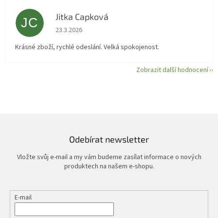
Jitka Capková
JC
Hodnocení obchodu je 5 z 5 hvězdiček.
23.3.2026
Krásné zboží, rychlé odeslání. Velká spokojenost.
Zobrazit další hodnocení
Odebírat newsletter
Vložte svůj e-mail a my vám budeme zasílat informace o nových
produktech na našem e-shopu.
E-mail