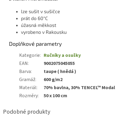
lze sušit v sušičce
prát do 60°C
úžasná měkkost
vyrobeno v Rakousku
Doplňkové parametry
Kategorie
:
Ručníky a osušky
EAN
:
9002075045055
Barva
:
taupe ( hnědá )
Gramáž
:
600 g/m2
Materiál
:
70% bavlna, 30% TENCEL™ Modal
Rozměry
:
50 x 100 cm