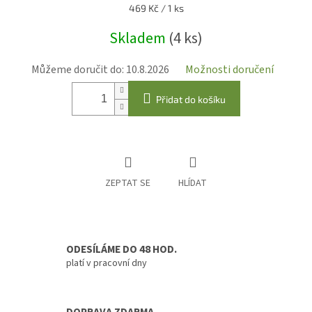
Měrná
469 Kč / 1 ks
cena:
Skladem
(4 ks)
Můžeme doručit do:
10.8.2026
Možnosti doručení
Přidat do košíku
ZEPTAT SE
HLÍDAT
ODESÍLÁME DO 48 HOD.
platí v pracovní dny