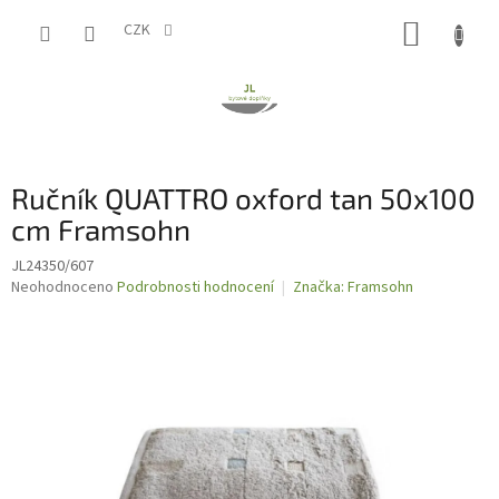
Přejít
NÁKUP
na
CZK
obsah
KOŠÍK
Ručník QUATTRO oxford tan 50x100
cm Framsohn
JL24350/607
Průměrné
Neohodnoceno
Podrobnosti hodnocení
Značka:
Framsohn
hodnocení
produktu
je
0,0
z
5
hvězdiček.