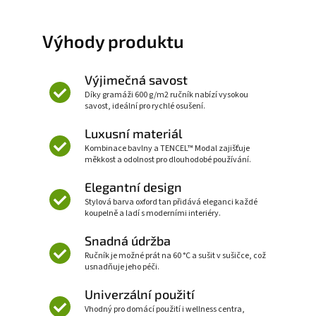
Výhody produktu
Výjimečná savost
Díky gramáži 600 g/m2 ručník nabízí vysokou
savost, ideální pro rychlé osušení.
Luxusní materiál
Kombinace bavlny a TENCEL™ Modal zajišťuje
měkkost a odolnost pro dlouhodobé používání.
Elegantní design
Stylová barva oxford tan přidává eleganci každé
koupelně a ladí s moderními interiéry.
Snadná údržba
Ručník je možné prát na 60 °C a sušit v sušičce, což
usnadňuje jeho péči.
Univerzální použití
Vhodný pro domácí použití i wellness centra,