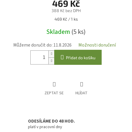
469 Kč
388 Kč bez DPH
Měrná
469 Kč / 1 ks
cena:
Skladem
(5 ks)
Můžeme doručit do:
11.8.2026
Možnosti doručení
Přidat do košíku
ZEPTAT SE
HLÍDAT
ODESÍLÁME DO 48 HOD.
platí v pracovní dny