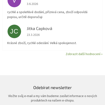
V
Hodnocení obchodu je 5 z 5 hvězdiček.
3.6.2026
rychlé a spolehlivé dodání, příznivá cena, zboží odpovídá
popisu, určitě doporučuji
Jitka Capková
JC
Hodnocení obchodu je 5 z 5 hvězdiček.
23.3.2026
Krásné zboží, rychlé odeslání. Velká spokojenost.
Zobrazit další hodnocení
Odebírat newsletter
Vložte svůj e-mail a my vám budeme zasílat informace o nových
produktech na našem e-shopu.