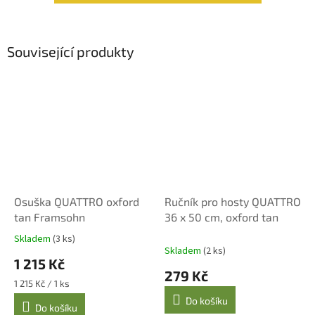
Související produkty
Osuška QUATTRO oxford
Ručník pro hosty QUATTRO
tan Framsohn
36 x 50 cm, oxford tan
Skladem
(3 ks)
Průměrné
Skladem
(2 ks)
hodnocení
1 215 Kč
produktu
279 Kč
je
Měrná
1 215 Kč / 1 ks
5,0
cena:
Do košíku
z
Do košíku