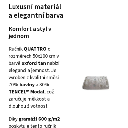
Luxusní materiál
a elegantní barva
Komfort a styl v
jednom
Ručník
QUATTRO
o
rozměrech 50x100 cm v
barvě
oxford tan
nabízí
eleganci a jemnost. Je
vyroben z kvalitní směsi
70%
bavlny
a 30%
TENCEL™ Modal
, což
zaručuje měkkost a
dlouhou životnost.
Díky
gramáži 600 g/m2
poskytuje tento ručník