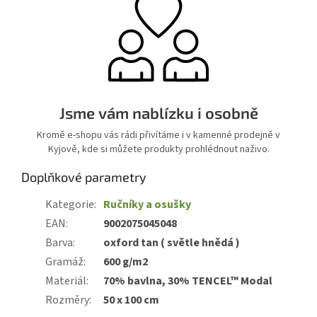
Jsme vám nablízku i osobně
Kromě e-shopu vás rádi přivítáme i v kamenné prodejně v
Kyjově, kde si můžete produkty prohlédnout naživo.
Doplňkové parametry
Kategorie
:
Ručníky a osušky
EAN
:
9002075045048
Barva
:
oxford tan ( světle hnědá )
Gramáž
:
600 g/m2
Materiál
:
70% bavlna, 30% TENCEL™ Modal
Rozměry
:
50 x 100 cm