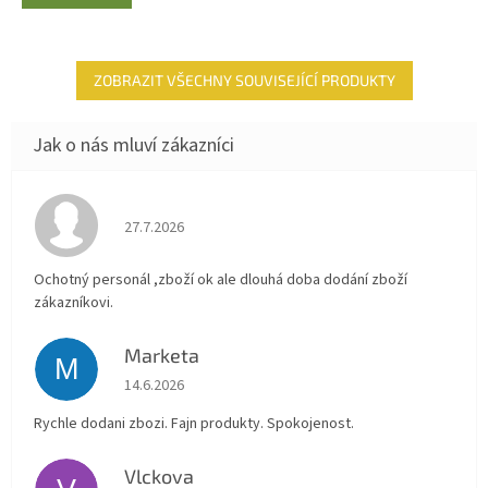
5
hvězdiček.
ZOBRAZIT VŠECHNY SOUVISEJÍCÍ PRODUKTY
Hodnocení obchodu je 4 z 5 hvězdiček.
27.7.2026
Ochotný personál ,zboží ok ale dlouhá doba dodání zboží
zákazníkovi.
Marketa
M
Hodnocení obchodu je 5 z 5 hvězdiček.
14.6.2026
Rychle dodani zbozi. Fajn produkty. Spokojenost.
Vlckova