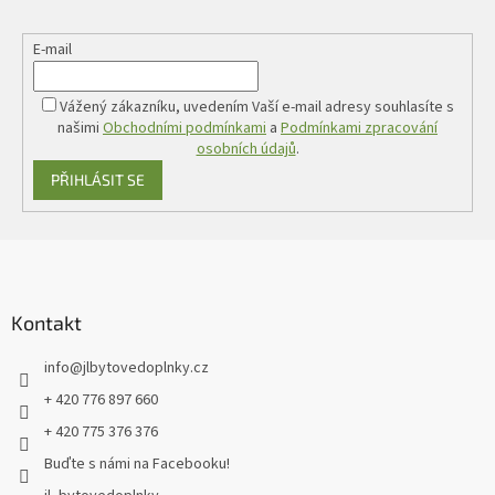
E-mail
Vážený zákazníku, uvedením Vaší e-mail adresy souhlasíte s
našimi
Obchodními podmínkami
a
Podmínkami zpracování
osobních údajů
.
PŘIHLÁSIT SE
Z
á
p
a
Kontakt
t
info
@
jlbytovedoplnky.cz
í
+ 420 776 897 660
+ 420 775 376 376
Buďte s námi na Facebooku!