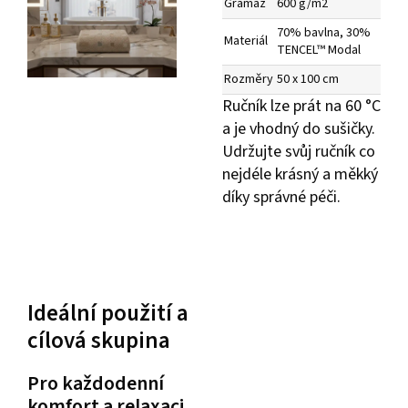
Gramáž
600 g/m2
70% bavlna, 30%
Materiál
TENCEL™ Modal
Rozměry
50 x 100 cm
Ručník lze prát na 60 °C
a je vhodný do sušičky.
Udržujte svůj ručník co
nejdéle krásný a měkký
díky správné péči.
Ideální použití a
cílová skupina
Pro každodenní
komfort a relaxaci