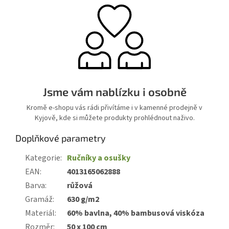
Jsme vám nablízku i osobně
Kromě e-shopu vás rádi přivítáme i v kamenné prodejně v
Kyjově, kde si můžete produkty prohlédnout naživo.
Doplňkové parametry
Kategorie
:
Ručníky a osušky
EAN
:
4013165062888
Barva
:
růžová
Gramáž
:
630 g/m2
Materiál
:
60% bavlna, 40% bambusová viskóza
Rozměr
:
50 x 100 cm