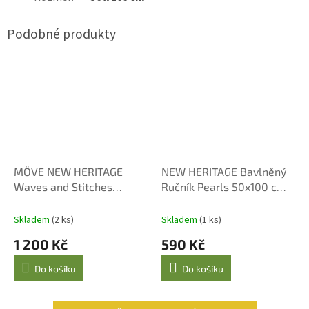
MÖVE NEW HERITAGE
NEW HERITAGE Bavlněný
Waves and Stitches
Ručník Pearls 50x100 cm
osuška 67 × 140 cm –
Tmavě Šedý
tmavě šedá
Skladem
(2 ks)
Skladem
(1 ks)
1 200 Kč
590 Kč
Do košíku
Do košíku