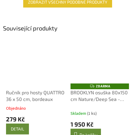
ZOBRAZIT VŠECHNY PODOBNÉ PRODUKTY
Související produkty
ZDARMA
Z
D
Ručník pro hosty QUATTRO
BROOKLYN osuška 80x150
A
36 x 50 cm, bordeaux
cm Nature/Deep Sea -
R
M
Luxusní měkkost
A
Objednáno
Průměrné
Skladem
(1 ks)
hodnocení
279 Kč
produktu
1 950 Kč
je
DETAIL
5,0
Do košíku