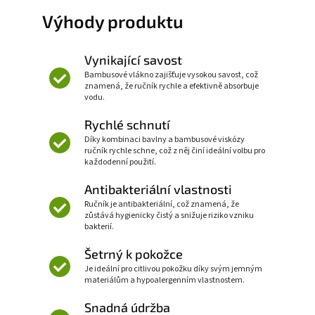
Výhody produktu
Vynikající savost
Bambusové vlákno zajišťuje vysokou savost, což
znamená, že ručník rychle a efektivně absorbuje
vodu.
Rychlé schnutí
Díky kombinaci bavlny a bambusové viskózy
ručník rychle schne, což z něj činí ideální volbu pro
každodenní použití.
Antibakteriální vlastnosti
Ručník je antibakteriální, což znamená, že
zůstává hygienicky čistý a snižuje riziko vzniku
bakterií.
Šetrný k pokožce
Je ideální pro citlivou pokožku díky svým jemným
materiálům a hypoalergenním vlastnostem.
Snadná údržba