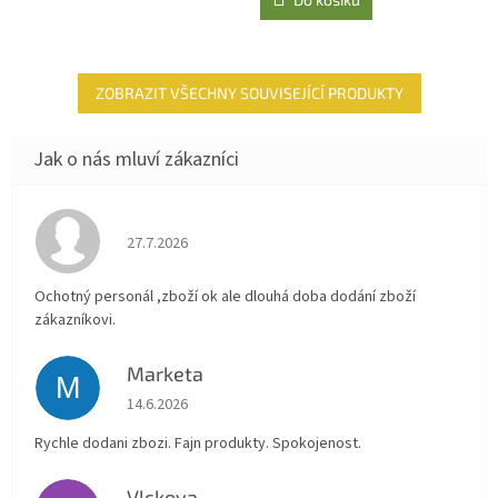
z
5
hvězdiček.
ZOBRAZIT VŠECHNY SOUVISEJÍCÍ PRODUKTY
Hodnocení obchodu je 4 z 5 hvězdiček.
27.7.2026
Ochotný personál ,zboží ok ale dlouhá doba dodání zboží
zákazníkovi.
Marketa
M
Hodnocení obchodu je 5 z 5 hvězdiček.
14.6.2026
Rychle dodani zbozi. Fajn produkty. Spokojenost.
Vlckova