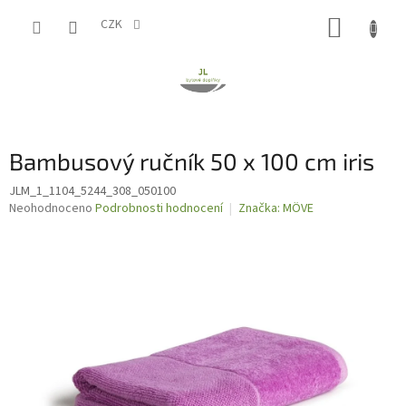
Přejít
NÁKUP
na
CZK
obsah
KOŠÍK
Bambusový ručník 50 x 100 cm iris
JLM_1_1104_5244_308_050100
Průměrné
Neohodnoceno
Podrobnosti hodnocení
Značka:
MÖVE
hodnocení
produktu
je
0,0
z
5
hvězdiček.