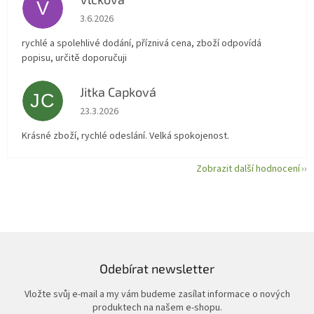
V
Hodnocení obchodu je 5 z 5 hvězdiček.
3.6.2026
rychlé a spolehlivé dodání, příznivá cena, zboží odpovídá
popisu, určitě doporučuji
Jitka Capková
JC
Hodnocení obchodu je 5 z 5 hvězdiček.
23.3.2026
Krásné zboží, rychlé odeslání. Velká spokojenost.
Zobrazit další hodnocení
Odebírat newsletter
Vložte svůj e-mail a my vám budeme zasílat informace o nových
produktech na našem e-shopu.