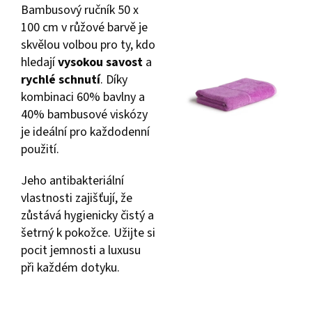
Bambusový ručník 50 x
100 cm v růžové barvě je
skvělou volbou pro ty, kdo
hledají
vysokou savost
a
rychlé schnutí
. Díky
kombinaci 60% bavlny a
40% bambusové viskózy
je ideální pro každodenní
použití.
Jeho antibakteriální
vlastnosti zajišťují, že
zůstává hygienicky čistý a
šetrný k pokožce. Užijte si
pocit jemnosti a luxusu
při každém dotyku.