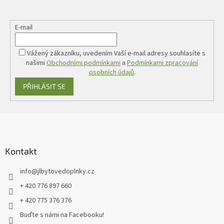
E-mail
Vážený zákazníku, uvedením Vaší e-mail adresy souhlasíte s
našimi
Obchodními podmínkami
a
Podmínkami zpracování
osobních údajů
.
PŘIHLÁSIT SE
Z
á
p
a
Kontakt
t
info
@
jlbytovedoplnky.cz
í
+ 420 776 897 660
+ 420 775 376 376
Buďte s námi na Facebooku!