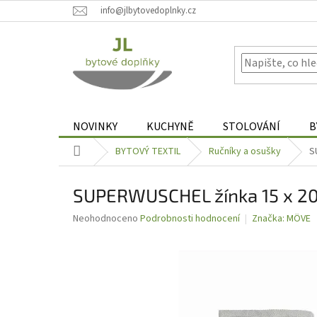
Přejít
info@jlbytovedoplnky.cz
na
obsah
NOVINKY
KUCHYNĚ
STOLOVÁNÍ
B
Domů
BYTOVÝ TEXTIL
Ručníky a osušky
S
SUPERWUSCHEL žínka 15 x 20 
Průměrné
Neohodnoceno
Podrobnosti hodnocení
Značka:
MÖVE
hodnocení
produktu
je
0,0
z
5
hvězdiček.