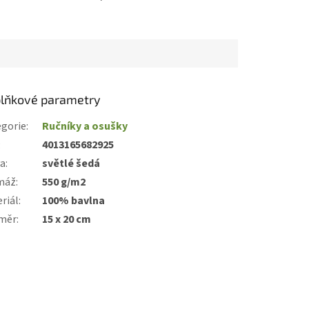
lňkové parametry
gorie
:
Ručníky a osušky
:
4013165682925
va
:
světlé šedá
máž
:
550 g/m2
riál
:
100% bavlna
měr
:
15 x 20 cm