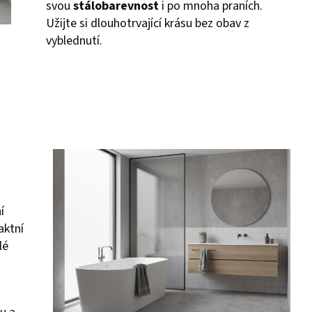
svou
stálobarevnost
i po mnoha praních.
Užijte si dlouhotrvající krásu bez obav z
vyblednutí.
í
aktní
lé