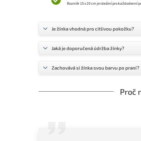
Rozměr 15 x 20 cm je ideální pro každodenní p
Je žínka vhodná pro citlivou pokožku?
Jaká je doporučená údržba žínky?
Zachovává si žínka svou barvu po praní?
Proč 