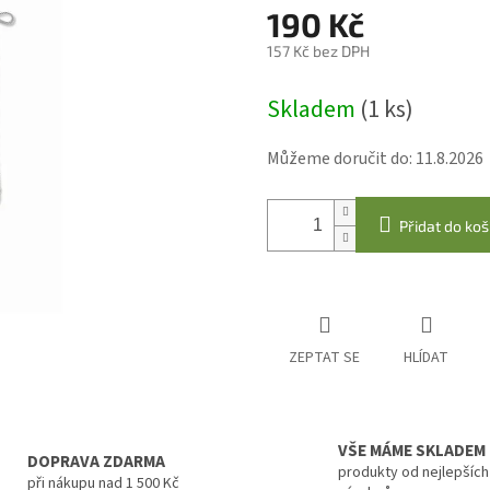
190 Kč
157 Kč bez DPH
Měrná
Skladem
(1 ks)
cena:
Můžeme doručit do:
11.8.2026
Přidat do koš
ZEPTAT SE
HLÍDAT
VŠE MÁME SKLADEM
DOPRAVA ZDARMA
produkty od nejlepších
při nákupu nad 1 500 Kč