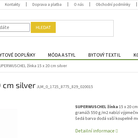
Kontakty
Doprava a platba
O nás
Obchodní podmínky
HLEDAT
YTOVÉ DOPLŇKY
MÓDA A STYL
BYTOVÝ TEXTIL
K
UPERWUSCHEL žínka 15 x 20 cm silver
cm silver
JLM_0_1725_8775_829_020015
SUPERWUSCHEL žínka
15 x 20 cm
gramáži 550 g/m2 nabízí výjimečné
šedá barva dodá vaší koupelně m
Detailní informace