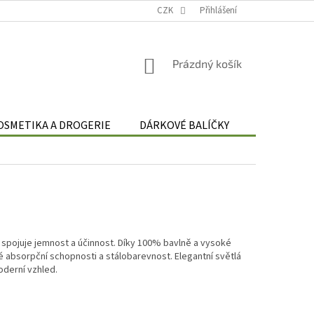
Podmínky zpracování osobních údajů
CZK
Odstoupení od smlouvy
Přihlášení
Re
NÁKUPNÍ
Prázdný košík
KOŠÍK
OSMETIKA A DROGERIE
DÁRKOVÉ BALÍČKY
DÁRKOVÉ 
 spojuje jemnost a účinnost. Díky 100% bavlně a vysoké
 absorpční schopnosti a stálobarevnost. Elegantní světlá
oderní vzhled.