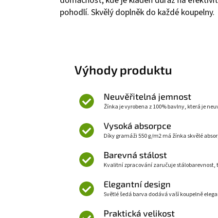
domácnost, kde je kladen důraz na efektivit
pohodlí. Skvělý doplněk do každé koupelny.
Výhody produktu
Neuvěřitelná jemnost
Žínka je vyrobena z 100% bavlny, která je neu
Vysoká absorpce
Díky gramáži 550 g/m2 má žínka skvělé absorpčn
Barevná stálost
Kvalitní zpracování zaručuje stálobarevnost,
Elegantní design
Světlé šedá barva dodává vaší koupelně elega
Praktická velikost