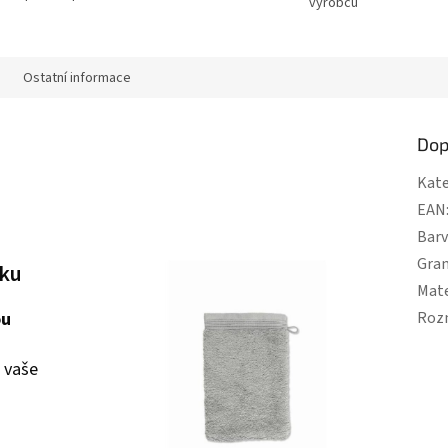
výrobců
Ostatní informace
Dop
Kate
EAN
Bar
Gra
žku
Mate
ou
Roz
i vaše