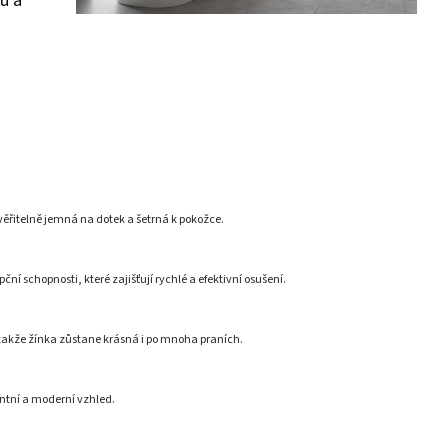
u a
věřitelně jemná na dotek a šetrná k pokožce.
í schopnosti, které zajišťují rychlé a efektivní osušení.
 takže žínka zůstane krásná i po mnoha praních.
ntní a moderní vzhled.