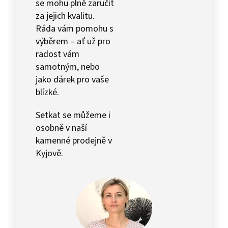
se mohu plně zaručit
za jejich kvalitu.
Ráda vám pomohu s
výběrem – ať už pro
radost vám
samotným, nebo
jako dárek pro vaše
blízké.
Setkat se můžeme i
osobně v naší
kamenné prodejně v
Kyjově.