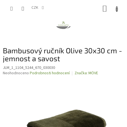
Přejít
NÁKUP
na
CZK
obsah
KOŠÍK
Bambusový ručník Olive 30x30 cm -
jemnost a savost
JLM_1_1104_5244_670_030030
Průměrné
Neohodnoceno
Podrobnosti hodnocení
Značka:
MÖVE
hodnocení
produktu
je
0,0
z
5
hvězdiček.