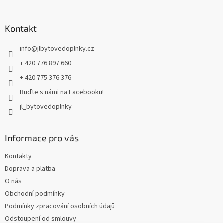
á
p
a
Kontakt
t
info
@
jlbytovedoplnky.cz
í
+ 420 776 897 660
+ 420 775 376 376
Buďte s námi na Facebooku!
jl_bytovedoplnky
Informace pro vás
Kontakty
Doprava a platba
O nás
Obchodní podmínky
Podmínky zpracování osobních údajů
Odstoupení od smlouvy