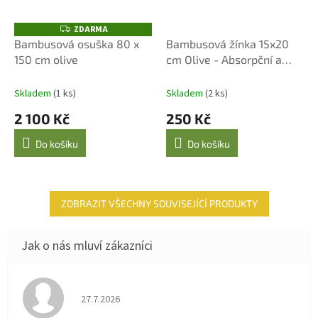
ZDARMA
Z
D
Bambusová osuška 80 x
Bambusová žínka 15x20
A
150 cm olive
cm Olive - Absorpční a
R
M
jemná
A
Skladem
(1 ks)
Skladem
(2 ks)
2 100 Kč
250 Kč
Do košíku
Do košíku
ZOBRAZIT VŠECHNY SOUVISEJÍCÍ PRODUKTY
Hodnocení obchodu je 4 z 5 hvězdiček.
27.7.2026