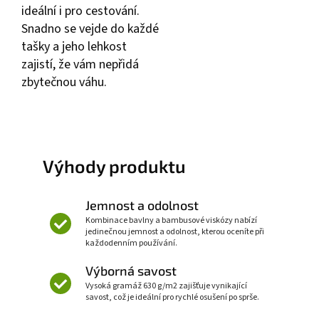
ideální i pro cestování.
Snadno se vejde do každé
tašky a jeho lehkost
zajistí, že vám nepřidá
zbytečnou váhu.
Výhody produktu
Jemnost a odolnost
Kombinace bavlny a bambusové viskózy nabízí
jedinečnou jemnost a odolnost, kterou oceníte při
každodenním používání.
Výborná savost
Vysoká gramáž 630 g/m2 zajišťuje vynikající
savost, což je ideální pro rychlé osušení po sprše.