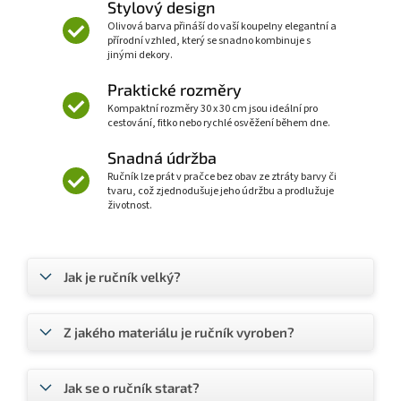
Stylový design
Olivová barva přináší do vaší koupelny elegantní a
přírodní vzhled, který se snadno kombinuje s
jinými dekory.
Praktické rozměry
Kompaktní rozměry 30 x 30 cm jsou ideální pro
cestování, fitko nebo rychlé osvěžení během dne.
Snadná údržba
Ručník lze prát v pračce bez obav ze ztráty barvy či
tvaru, což zjednodušuje jeho údržbu a prodlužuje
životnost.
Jak je ručník velký?
Z jakého materiálu je ručník vyroben?
Jak se o ručník starat?