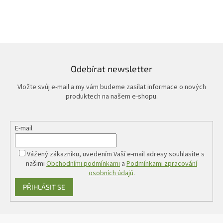
Odebírat newsletter
Vložte svůj e-mail a my vám budeme zasílat informace o nových
produktech na našem e-shopu.
E-mail
Vážený zákazníku, uvedením Vaší e-mail adresy souhlasíte s
našimi
Obchodními podmínkami
a
Podmínkami zpracování
osobních údajů
.
PŘIHLÁSIT SE
Z