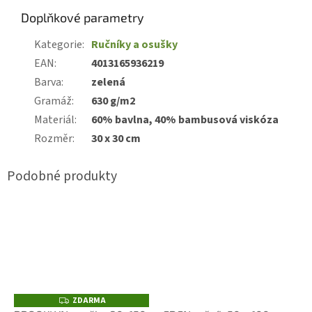
Doplňkové parametry
Kategorie
:
Ručníky a osušky
EAN
:
4013165936219
Barva
:
zelená
Gramáž
:
630 g/m2
Materiál
:
60% bavlna, 40% bambusová viskóza
Rozměr
:
30 x 30 cm
ZDARMA
Z
D