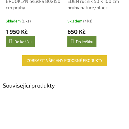
BROOKLYN osuška 80x150
EDEN ručník 50 x 100 cm
A
cm pruhy
pruhy nature/black
R
M
nature/cashmere
A
Skladem
(1 ks)
Skladem
(4 ks)
1 950 Kč
650 Kč
Do košíku
Do košíku
ZOBRAZIT VŠECHNY PODOBNÉ PRODUKTY
Související produkty