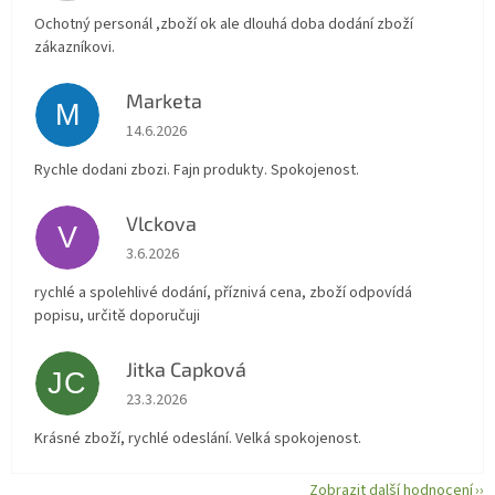
Ochotný personál ,zboží ok ale dlouhá doba dodání zboží
zákazníkovi.
Marketa
M
Hodnocení obchodu je 5 z 5 hvězdiček.
14.6.2026
Rychle dodani zbozi. Fajn produkty. Spokojenost.
Vlckova
V
Hodnocení obchodu je 5 z 5 hvězdiček.
3.6.2026
rychlé a spolehlivé dodání, příznivá cena, zboží odpovídá
popisu, určitě doporučuji
Jitka Capková
JC
Hodnocení obchodu je 5 z 5 hvězdiček.
23.3.2026
Krásné zboží, rychlé odeslání. Velká spokojenost.
Zobrazit další hodnocení