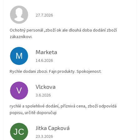
Hodnocení obchodu je 4 z 5 hvězdiček.
27.7.2026
Ochotný personál ,zboží ok ale dlouhá doba dodání zboží
zákazníkovi.
Marketa
M
Hodnocení obchodu je 5 z 5 hvězdiček.
14.6.2026
Rychle dodani zbozi. Fajn produkty. Spokojenost.
Vlckova
V
Hodnocení obchodu je 5 z 5 hvězdiček.
3.6.2026
rychlé a spolehlivé dodání, příznivá cena, zboží odpovídá
popisu, určitě doporučuji
Jitka Capková
JC
Hodnocení obchodu je 5 z 5 hvězdiček.
23.3.2026