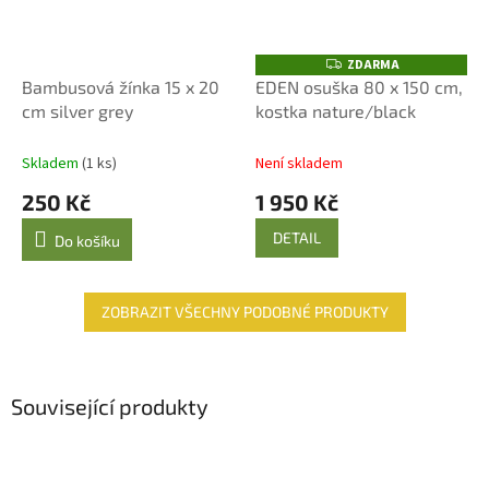
ZDARMA
Z
D
Bambusová žínka 15 x 20
EDEN osuška 80 x 150 cm,
A
cm silver grey
kostka nature/black
R
M
A
Skladem
(1 ks)
Není skladem
250 Kč
1 950 Kč
DETAIL
Do košíku
ZOBRAZIT VŠECHNY PODOBNÉ PRODUKTY
Související produkty