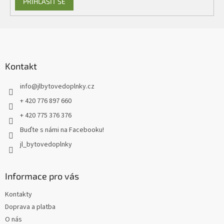
PŘIHLÁSIT SE
Z
á
p
a
Kontakt
t
info
@
jlbytovedoplnky.cz
í
+ 420 776 897 660
+ 420 775 376 376
Buďte s námi na Facebooku!
jl_bytovedoplnky
Informace pro vás
Kontakty
Doprava a platba
O nás