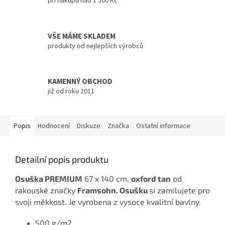
při nákupu nad 1 500 Kč
VŠE MÁME SKLADEM
produkty od nejlepších výrobců
KAMENNÝ OBCHOD
již od roku 2011
Popis
Hodnocení
Diskuze
Značka
Ostatní informace
Detailní popis produktu
Osuška PREMIUM
67 x 140 cm,
oxford tan
od
rakouské značky
Framsohn. Osušku
si zamilujete pro
svoji měkkost. Je vyrobena z vysoce kvalitní bavlny.
500 g/m2