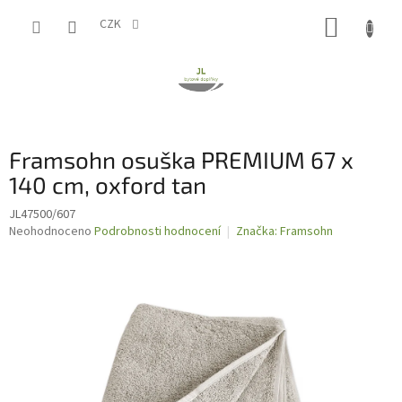
Přejít
NÁKUP
na
CZK
obsah
KOŠÍK
Framsohn osuška PREMIUM 67 x
140 cm, oxford tan
JL47500/607
Průměrné
Neohodnoceno
Podrobnosti hodnocení
Značka:
Framsohn
hodnocení
produktu
je
0,0
z
5
hvězdiček.