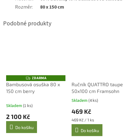
Rozměr
:
80 x 150 cm
ZDARMA
Z
D
Bambusová osuška 80 x
Ručník QUATTRO taupe
A
150 cm berry
50x100 cm Framsohn
R
M
A
Skladem
(4 ks)
Průměrné
Skladem
(1 ks)
hodnocení
469 Kč
produktu
2 100 Kč
je
Měrná
469 Kč / 1 ks
5,0
cena:
Do košíku
z
Do košíku
5