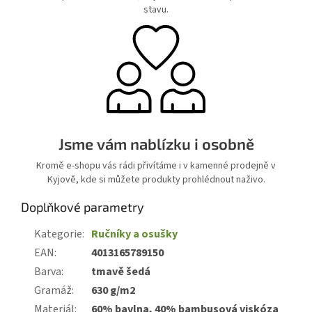
stavu.
Jsme vám nablízku i osobně
Kromě e-shopu vás rádi přivítáme i v kamenné prodejně v
Kyjově, kde si můžete produkty prohlédnout naživo.
Doplňkové parametry
Kategorie
:
Ručníky a osušky
EAN
:
4013165789150
Barva
:
tmavě šedá
Gramáž
:
630 g/m2
Materiál
:
60% bavlna, 40% bambusová viskóza