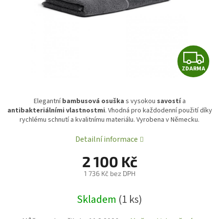
Z
ZDARMA
D
A
Elegantní
bambusová osuška
s vysokou
savostí
a
antibakteriálními vlastnostmi
. Vhodná pro každodenní použití díky
R
rychlému schnutí a kvalitnímu materiálu. Vyrobena v Německu.
Detailní informace
A
2 100 Kč
1 736 Kč bez DPH
Měrná
Skladem
(1 ks)
cena: