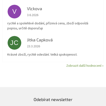
Vlckova
V
Hodnocení obchodu je 5 z 5 hvězdiček.
3.6.2026
rychlé a spolehlivé dodání, příznivá cena, zboží odpovídá
popisu, určitě doporučuji
Jitka Capková
JC
Hodnocení obchodu je 5 z 5 hvězdiček.
23.3.2026
Krásné zboží, rychlé odeslání. Velká spokojenost.
Zobrazit další hodnocení
Odebírat newsletter