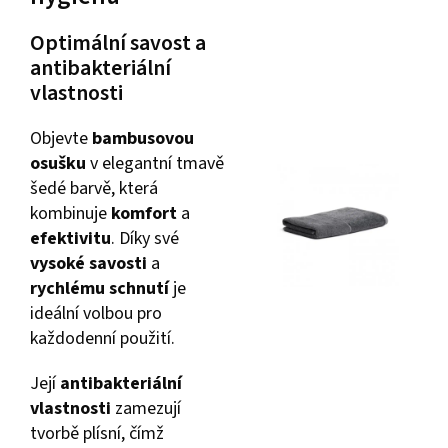
Optimální savost a
antibakteriální
vlastnosti
Objevte
bambusovou
osušku
v elegantní tmavě
šedé barvě, která
kombinuje
komfort
a
efektivitu
. Díky své
vysoké savosti
a
rychlému schnutí
je
ideální volbou pro
každodenní použití.
Její
antibakteriální
vlastnosti
zamezují
tvorbě plísní, čímž