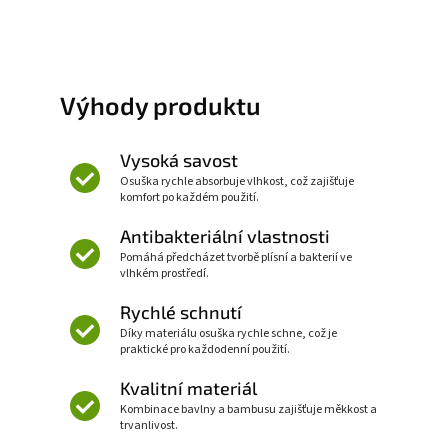
Výhody produktu
Vysoká savost
Osuška rychle absorbuje vlhkost, což zajišťuje
komfort po každém použití.
Antibakteriální vlastnosti
Pomáhá předcházet tvorbě plísní a bakterií ve
vlhkém prostředí.
Rychlé schnutí
Díky materiálu osuška rychle schne, což je
praktické pro každodenní použití.
Kvalitní materiál
Kombinace bavlny a bambusu zajišťuje měkkost a
trvanlivost.