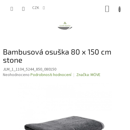
Přejít
NÁKUP
na
CZK
obsah
KOŠÍK
Bambusová osuška 80 x 150 cm
stone
JLM_1_1104_5244_850_080150
Průměrné
Neohodnoceno
Podrobnosti hodnocení
Značka:
MÖVE
hodnocení
produktu
je
0,0
z
5
hvězdiček.