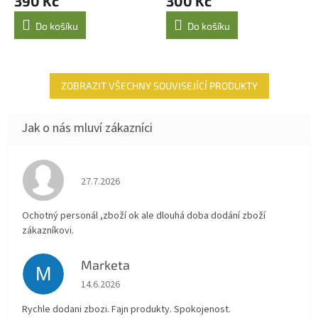
390 Kč
300 Kč
Do košíku
Do košíku
ZOBRAZIT VŠECHNY SOUVISEJÍCÍ PRODUKTY
Hodnocení obchodu je 4 z 5 hvězdiček.
27.7.2026
Ochotný personál ,zboží ok ale dlouhá doba dodání zboží
zákazníkovi.
Marketa
M
Hodnocení obchodu je 5 z 5 hvězdiček.
14.6.2026
Rychle dodani zbozi. Fajn produkty. Spokojenost.