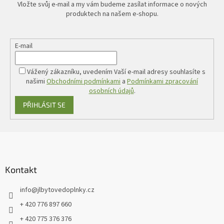
Vložte svůj e-mail a my vám budeme zasílat informace o nových
produktech na našem e-shopu.
E-mail
Vážený zákazníku, uvedením Vaší e-mail adresy souhlasíte s
našimi
Obchodními podmínkami
a
Podmínkami zpracování
osobních údajů
.
PŘIHLÁSIT SE
Z
á
p
a
Kontakt
t
info
@
jlbytovedoplnky.cz
í
+ 420 776 897 660
+ 420 775 376 376