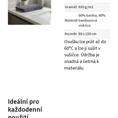
Gramáž
630 g/m2
60% bavlna, 40%
Materiál
bambusová
viskóza
Rozměr
80 x 150 cm
Osušku lze prát až do
60°C a lze ji sušit v
sušičce. Údržba je
snadná a šetrná k
materiálu.
Ideální pro
každodenní
použití