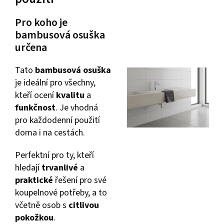
Pro koho je
bambusová osuška
určena
Tato
bambusová osuška
je ideální pro všechny,
kteří ocení
kvalitu
a
funkčnost
. Je vhodná
pro každodenní použití
doma i na cestách.
Perfektní pro ty, kteří
hledají
trvanlivé
a
praktické
řešení pro své
koupelnové potřeby, a to
včetně osob s
citlivou
pokožkou
.