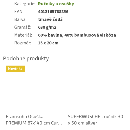
Kategorie
:
Ručníky a osušky
EAN
:
4013165788856
Barva
:
tmavě šedá
Gramáž
:
630 g/m2
Materiál
:
60% bavlna, 40% bambusová viskóza
Rozměr
:
15 x 20 cm
Novinka
Framsohn Osuška
SUPERWUSCHEL ručník 30
PREMIUM 67x140 cm Curry
x 50 cm silver
Yellow - Luxusní Bavlna