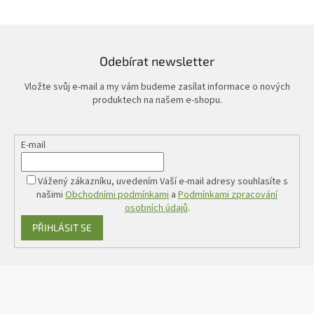
Odebírat newsletter
Vložte svůj e-mail a my vám budeme zasílat informace o nových
produktech na našem e-shopu.
E-mail
Vážený zákazníku, uvedením Vaší e-mail adresy souhlasíte s
našimi
Obchodními podmínkami
a
Podmínkami zpracování
osobních údajů
.
PŘIHLÁSIT SE
Z
á
p