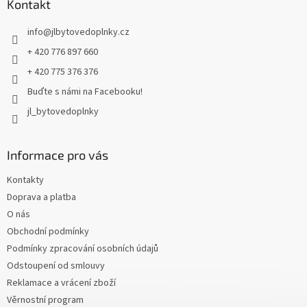
a
Kontakt
t
info
@
jlbytovedoplnky.cz
í
+ 420 776 897 660
+ 420 775 376 376
Buďte s námi na Facebooku!
jl_bytovedoplnky
Informace pro vás
Kontakty
Doprava a platba
O nás
Obchodní podmínky
Podmínky zpracování osobních údajů
Odstoupení od smlouvy
Reklamace a vrácení zboží
Věrnostní program