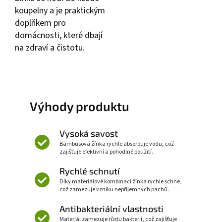
koupelny a je praktickým
doplňkem pro
domácnosti, které dbají
na zdraví a čistotu.
Výhody produktu
Vysoká savost
Bambusová žínka rychle absorbuje vodu, což
zajišťuje efektivní a pohodlné použití.
Rychlé schnutí
Díky materiálové kombinaci žínka rychle schne,
což zamezuje vzniku nepříjemných pachů.
Antibakteriální vlastnosti
Materiál zamezuje růstu bakterií, což zajišťuje