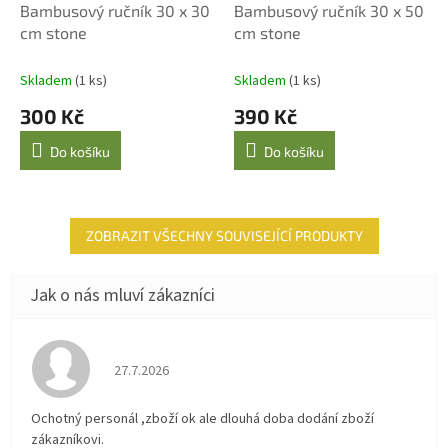
Bambusový ručník 30 x 30
Bambusový ručník 30 x 50
cm stone
cm stone
Skladem
(1 ks)
Skladem
(1 ks)
300 Kč
390 Kč
Do košíku
Do košíku
ZOBRAZIT VŠECHNY SOUVISEJÍCÍ PRODUKTY
Hodnocení obchodu je 4 z 5 hvězdiček.
27.7.2026
Ochotný personál ,zboží ok ale dlouhá doba dodání zboží
zákazníkovi.