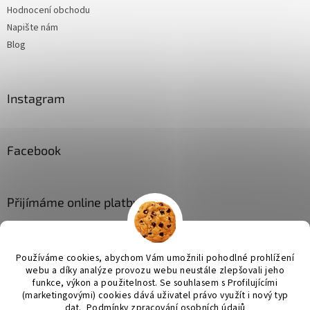
Hodnocení obchodu
Napište nám
Blog
Instagram
Facebook
Přijímáme online platby
Používáme cookies, abychom Vám umožnili pohodlné prohlížení
webu a díky analýze provozu webu neustále zlepšovali jeho
funkce, výkon a použitelnost. Se
souhlasem s Profilujícími
(marketingovými) cookies dává uživatel právo využít i nový typ
Vytvořil Shoptet
dat.
Podmínky zpracování osobních údajů