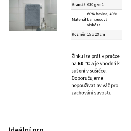
Gramáž
630 g/m2
60% bavlna, 40%
Materiál
bambusová
viskóza
Rozměr
15 x 20 cm
Žínku lze prát v pračce
na
60 °C
a je vhodná k
sušení v sušičce.
Doporučujeme
nepoužívat aviváž pro
zachování savosti.
Ideální pro