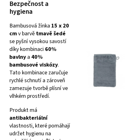
Bezpečnost a
hygiena
Bambusová žínka
15 x 20
cm
v barvě
tmavě šedé
se pyšní vysokou savostí
díky kombinaci
60%
bavlny
a
40%
bambusové viskózy
.
Tato kombinace zaručuje
rychlé schnutí a zároveň
zamezuje tvorbě plísní ve
vlhkém prostředí.
Produkt má
antibakteriální
vlastnosti, které pomáhají
udržet hygienu na