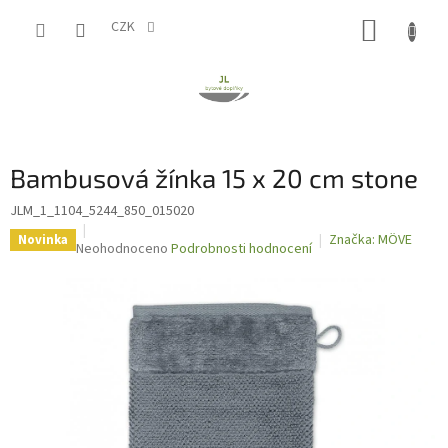
Přejít
NÁKUP
na
CZK
obsah
KOŠÍK
Bambusová žínka 15 x 20 cm stone
JLM_1_1104_5244_850_015020
Značka:
MÖVE
Novinka
Průměrné
Neohodnoceno
Podrobnosti hodnocení
hodnocení
produktu
je
0,0
z
5
hvězdiček.