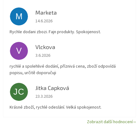
Marketa
M
Hodnocení obchodu je 5 z 5 hvězdiček.
14.6.2026
Rychle dodani zbozi. Fajn produkty. Spokojenost.
Vlckova
V
Hodnocení obchodu je 5 z 5 hvězdiček.
3.6.2026
rychlé a spolehlivé dodání, příznivá cena, zboží odpovídá
popisu, určitě doporučuji
Jitka Capková
JC
Hodnocení obchodu je 5 z 5 hvězdiček.
23.3.2026
Krásné zboží, rychlé odeslání. Velká spokojenost.
Zobrazit další hodnocení