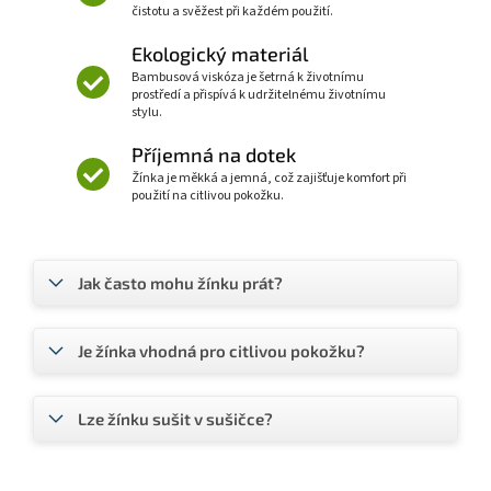
čistotu a svěžest při každém použití.
Ekologický materiál
Bambusová viskóza je šetrná k životnímu
prostředí a přispívá k udržitelnému životnímu
stylu.
Příjemná na dotek
Žínka je měkká a jemná, což zajišťuje komfort při
použití na citlivou pokožku.
Jak často mohu žínku prát?
Je žínka vhodná pro citlivou pokožku?
Lze žínku sušit v sušičce?