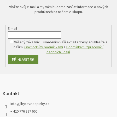
Vložte svůj e-mail a my vám budeme zasílat informace o nových
produktech na našem e-shopu.
E-mail
Vážený zákazníku, uvedením Vaší e-mail adresy souhlasíte s
našimi
Obchodními podmínkami
a
Podmínkami zpracování
osobních údajů
.
PŘIHLÁSIT SE
Z
á
p
a
Kontakt
t
info
@
jlbytovedoplnky.cz
í
+ 420 776 897 660