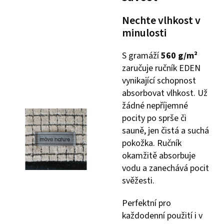
Nechte vlhkost v
minulosti
S gramáží
560 g/m²
zaručuje ručník EDEN
vynikající schopnost
absorbovat vlhkost. Už
žádné nepříjemné
pocity po sprše či
sauně, jen čistá a suchá
pokožka. Ručník
okamžitě absorbuje
vodu a zanechává pocit
svěžesti.
Perfektní pro
každodenní použití i v