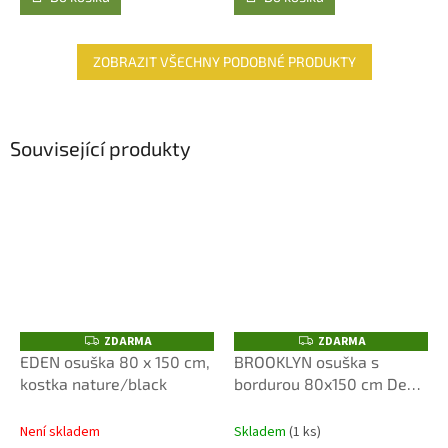
ZOBRAZIT VŠECHNY PODOBNÉ PRODUKTY
Související produkty
ZDARMA
ZDARMA
Z
Z
D
D
EDEN osuška 80 x 150 cm,
BROOKLYN osuška s
A
A
kostka nature/black
bordurou 80x150 cm Deep
R
R
M
M
Sea
A
A
Není skladem
Skladem
(1 ks)