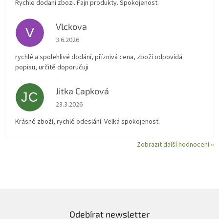
Rychle dodani zbozi. Fajn produkty. Spokojenost.
Vlckova
V
Hodnocení obchodu je 5 z 5 hvězdiček.
3.6.2026
rychlé a spolehlivé dodání, příznivá cena, zboží odpovídá
popisu, určitě doporučuji
Jitka Capková
JC
Hodnocení obchodu je 5 z 5 hvězdiček.
23.3.2026
Krásné zboží, rychlé odeslání. Velká spokojenost.
Zobrazit další hodnocení
Odebírat newsletter