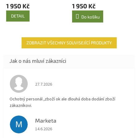
1 950 Kč
1 950 Kč
DETAIL
Do košíku
ZOBRAZIT VŠECHNY SOUVISEJÍCÍ PRODUKTY
Hodnocení obchodu je 4 z 5 hvězdiček.
27.7.2026
Ochotný personál ,zboží ok ale dlouhá doba dodání zboží
zákazníkovi.
Marketa
M
Hodnocení obchodu je 5 z 5 hvězdiček.
14.6.2026