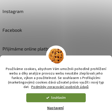
Instagram
Facebook
Přijímáme online platby
Používáme cookies, abychom Vám umožnili pohodlné prohlížení
webu a díky analýze provozu webu neustále zlepšovali jeho
funkce, výkon a použitelnost. Se
souhlasem s Profilujícími
(marketingovými) cookies dává uživatel právo využít i nový typ
Vytvořil Shoptet
dat.
Podmínky zpracování osobních údajů
Souhlasím
Copyright 2026
JL bytové doplňky
. Všechna práva vyhrazena.
Upravit nastavení cookies
Nastavení