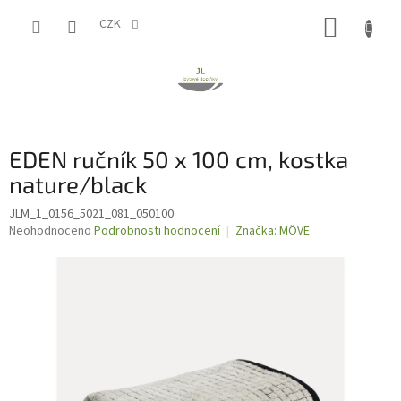
Přejít
NÁKUP
na
CZK
obsah
KOŠÍK
EDEN ručník 50 x 100 cm, kostka
nature/black
JLM_1_0156_5021_081_050100
Průměrné
Neohodnoceno
Podrobnosti hodnocení
Značka:
MÖVE
hodnocení
produktu
je
0,0
z
5
hvězdiček.