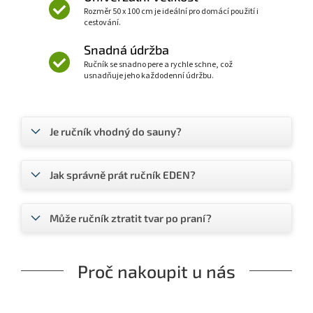
Rozměr 50 x 100 cm je ideální pro domácí použití i
cestování.
Snadná údržba
Ručník se snadno pere a rychle schne, což
usnadňuje jeho každodenní údržbu.
Je ručník vhodný do sauny?
Jak správně prát ručník EDEN?
Může ručník ztratit tvar po praní?
Proč nakoupit u nás