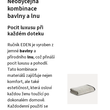
Neobyčejná
kombinace
bavlny a lnu
Pocit luxusu při
každém doteku
Ručník EDEN je vyroben z
jemné
bavlny
a
přírodního
lnu
, což přináší
pocit luxusu a pohodlí.
Tato kombinace
materiálů zajišťuje nejen
komfort, ale také
estetičnost, která osloví
každou ženu toužící po
dokonalém domově.
Každodenní použití se