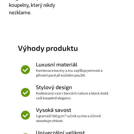
koupelny, který nikdy
nezklame.
Výhody produktu
Luxusní materiál
Kombinace bavlny a lnu zajišťuje jemnost a
přírodní pocit při každém použití.
Stylový design
Kostkovaný vzor v barvách nature a black dodá
vaší koupelně eleganci.
Vysoká savost
S gramáží 560 g/m² ručník rychle a účinně
absorbuje vlhkost.
Univerzální velikost