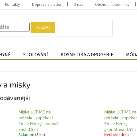
Kontakty
Doprava a platba
O nás
Obchodní podmínky
HLEDAT
HYNĚ
STOLOVÁNÍ
KOSMETIKA A DROGERIE
MÓDA
 a misky
odávanější
Miska ULTIME na
Miska ULTIME na
polévku, zapékací
polévku, zapékac
Emile Henry, slonová
Emile Henry,
kost 0,55 l
granátová 0,55 l
Skladem
(5 ks)
Není skladem