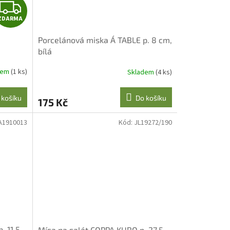
Z
ZDARMA
D
Porcelánová miska Á TABLE p. 8 cm,
A
bílá
R
dem
(1 ks)
Skladem
(4 ks)
M
 košíku
Do košíku
175 Kč
A
A1910013
Kód:
JL19272/190
. 11,5
Mísa na salát COPPA KURO p. 27,5