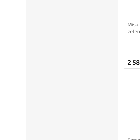
Mísa 
zelen
2 58
Porce