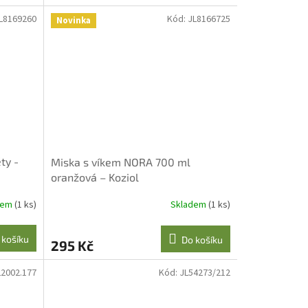
L8169260
Kód:
JL8166725
Novinka
ty -
Miska s víkem NORA 700 ml
oranžová – Koziol
dem
(1 ks)
Skladem
(1 ks)
 košíku
Do košíku
295 Kč
L2002.177
Kód:
JL54273/212