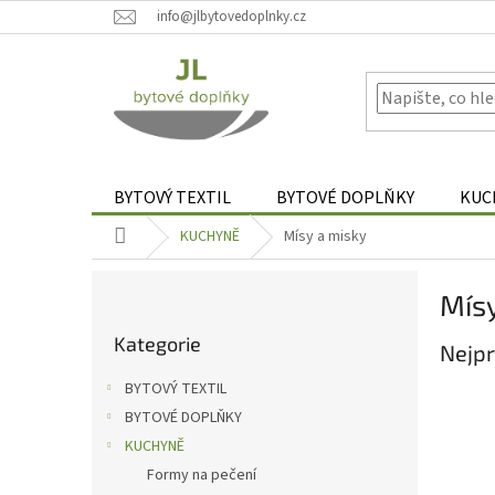
Přejít
info@jlbytovedoplnky.cz
na
obsah
BYTOVÝ TEXTIL
BYTOVÉ DOPLŇKY
KUC
Domů
KUCHYNĚ
Mísy a misky
P
Mísy
o
Přeskočit
s
Kategorie
kategorie
Nejpr
t
r
BYTOVÝ TEXTIL
a
BYTOVÉ DOPLŇKY
n
KUCHYNĚ
n
í
Formy na pečení