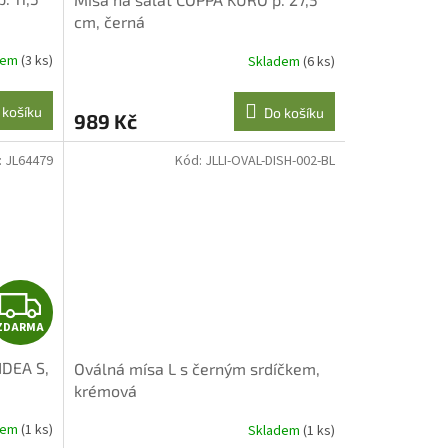
cm, černá
dem
(3 ks)
Skladem
(6 ks)
 košíku
Do košíku
989 Kč
:
JL64479
Kód:
JLLI-OVAL-DISH-002-BL
Z
ZDARMA
D
NDEA S,
Oválná mísa L s černým srdíčkem,
A
krémová
R
dem
(1 ks)
Skladem
(1 ks)