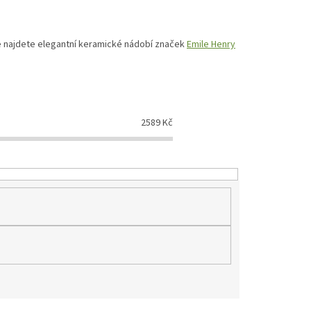
dce najdete elegantní keramické nádobí značek
Emile Henry
2589
Kč