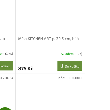
 cm
Mísa KITCHEN ART p. 29,5 cm, bílá
dem
(1 ks)
Skladem
(1 ks)
 košíku
Do košíku
875 Kč
JL718764
Kód:
JL1933/013