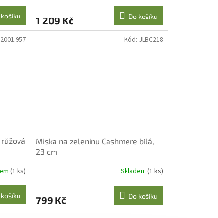
M
 košíku
Do košíku
1 209 Kč
A
L2001.957
Kód:
JLBC218
 růžová
Miska na zeleninu Cashmere bílá,
23 cm
dem
(1 ks)
Skladem
(1 ks)
 košíku
Do košíku
799 Kč