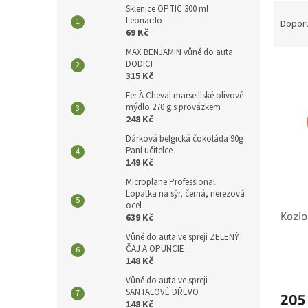
Ř
Sklenice OPTIC 300 ml
a
Leonardo
Dopor
69 Kč
z
e
MAX BENJAMIN vůně do auta
DODICI
V
n
315 Kč
ý
í
p
Fer À Cheval marseillské olivové
p
mýdlo 270 g s provázkem
i
r
248 Kč
s
o
Dárková belgická čokoláda 90g
p
d
Paní učitelce
r
u
149 Kč
o
k
Microplane Professional
d
t
Lopatka na sýr, černá, nerezová
u
ů
ocel
Kozio
k
639 Kč
t
Vůně do auta ve spreji ZELENÝ
ů
ČAJ A OPUNCIE
148 Kč
Vůně do auta ve spreji
SANTALOVÉ DŘEVO
205
148 Kč