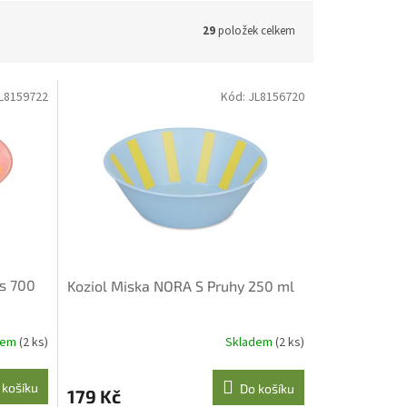
29
položek celkem
L8159722
Kód:
JL8156720
s 700
Koziol Miska NORA S Pruhy 250 ml
dem
(2 ks)
Skladem
(2 ks)
 košíku
Do košíku
179 Kč