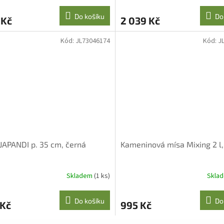
Do košíku
Do
 Kč
2 039 Kč
Kód:
JL73046174
Kód:
J
JAPANDI p. 35 cm, černá
Kameninová mísa Mixing 2 l,
Skladem
(1 ks)
Skla
Do košíku
Do
 Kč
995 Kč