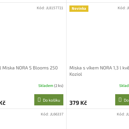
Kód:
JL8157721
Kód:
J
Novinka
ol Miska NORA S Blooms 250
Miska s víkem NORA 1,3 l kvě
Koziol
Skladem
(2 ks)
Skla
Do košíku
Do
Kč
379 Kč
Kód:
JL66337
Kód:
J