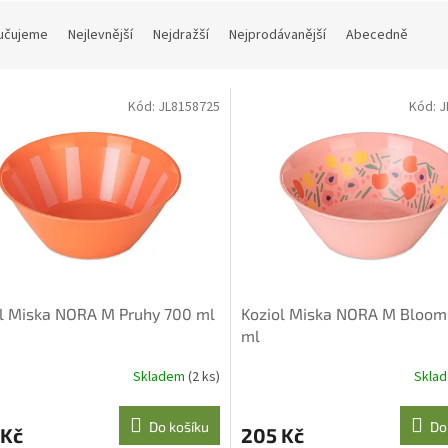
učujeme
Nejlevnější
Nejdražší
Nejprodávanější
Abecedně
Kód:
JL8158725
Kód:
J
l Miska NORA M Pruhy 700 ml
Koziol Miska NORA M Bloom
ml
Skladem
(2 ks)
Skla
Do košíku
Do
 Kč
205 Kč