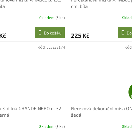
ílá
cm, bílá
Skladem
(5 ks)
Skla
Do košíku
Do
Kč
225 Kč
Kód:
JL5238174
Kód
 3-dílná GRANDE NERO d. 32
Nerezová dekorační mísa O
erná
šedá
Skladem
(3 ks)
Skla