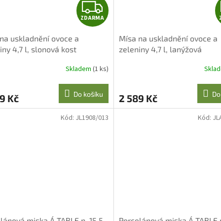
Z
ZDARMA
D
na uskladnění ovoce a
Mísa na uskladnění ovoce a
A
iny 4,7 l, slonová kost
zeleniny 4,7 l, lanýžová
R
Skladem
(1 ks)
Skla
M
Do košíku
Do
9 Kč
2 589 Kč
A
Kód:
JL1908/013
Kód:
JL
lánová miska Á TABLE p. 15,5
Porcelánová miska Á TABLE p