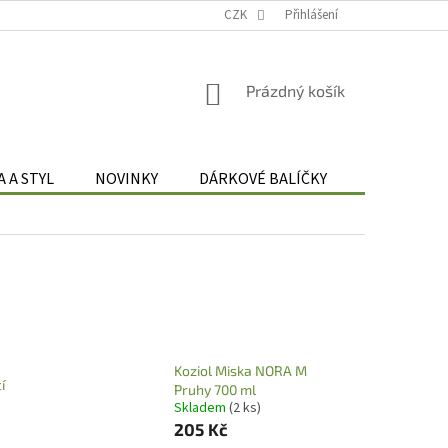
Podmínky zpracování osobních údajů
CZK
Odstoupení od smlouvy
Přihlášení
Re
NÁKUPNÍ
Prázdný košík
KOŠÍK
 A STYL
NOVINKY
DÁRKOVÉ BALÍČKY
DÁRKOVÉ 
Koziol Miska NORA M
í
Pruhy 700 ml
Skladem
(2 ks)
205 Kč