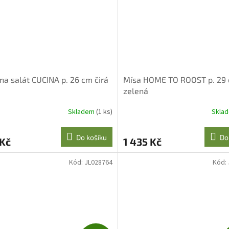
na salát CUCINA p. 26 cm čirá
Mísa HOME TO ROOST p. 29
zelená
Skladem
(1 ks)
Skla
Do košíku
Do
 Kč
1 435 Kč
Kód:
JL028764
Kód: