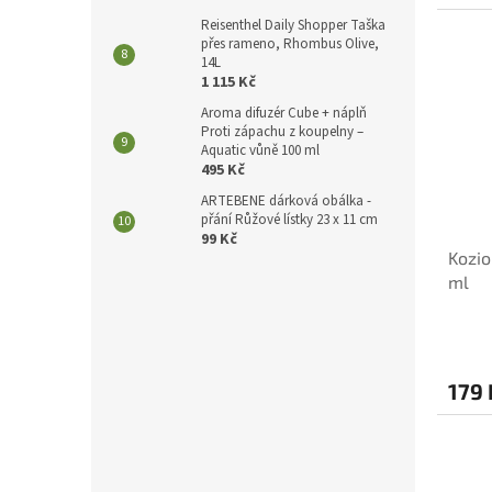
Reisenthel Daily Shopper Taška
přes rameno, Rhombus Olive,
14L
1 115 Kč
Aroma difuzér Cube + náplň
Proti zápachu z koupelny –
Aquatic vůně 100 ml
495 Kč
ARTEBENE dárková obálka -
přání Růžové lístky 23 x 11 cm
99 Kč
Kozi
ml
179 