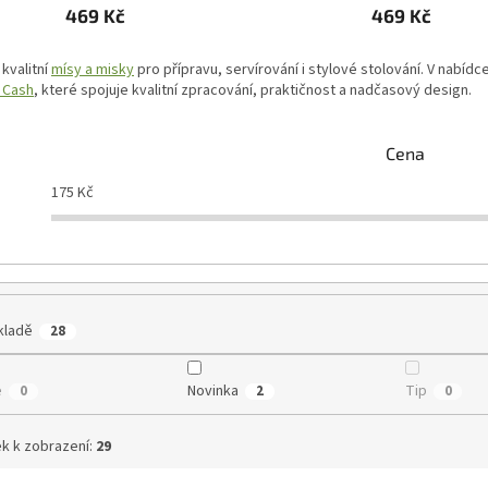
469 Kč
469 Kč
kvalitní
mísy a misky
pro přípravu, servírování i stylové stolování. V nabí
 Cash
, které spojuje kvalitní zpracování, praktičnost a nadčasový design.
Cena
175
Kč
kladě
28
e
Novinka
Tip
0
2
0
k k zobrazení:
29