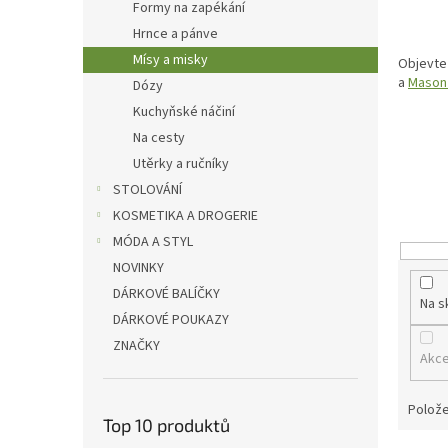
p
Formy na zapékání
a
Hrnce a pánve
n
Mísy a misky
Objevte 
e
a
Mason
Dózy
l
Kuchyňské náčiní
Na cesty
Utěrky a ručníky
STOLOVÁNÍ
KOSMETIKA A DROGERIE
MÓDA A STYL
NOVINKY
DÁRKOVÉ BALÍČKY
Na s
DÁRKOVÉ POUKAZY
ZNAČKY
Akc
Polože
Top 10 produktů