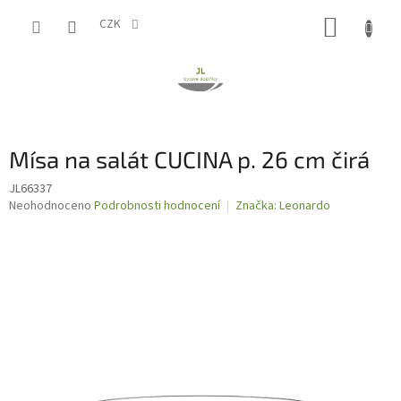
Přejít
NÁKUP
na
CZK
obsah
KOŠÍK
Mísa na salát CUCINA p. 26 cm čirá
JL66337
Průměrné
Neohodnoceno
Podrobnosti hodnocení
Značka:
Leonardo
hodnocení
produktu
je
0,0
z
5
hvězdiček.