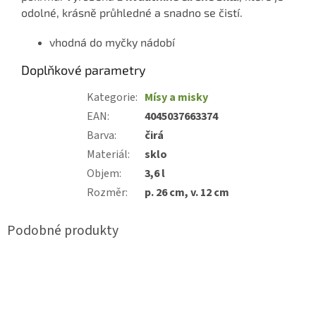
odolné, krásně průhledné a snadno se čistí.
vhodná do myčky nádobí
Doplňkové parametry
Kategorie
:
Mísy a misky
EAN
:
4045037663374
Barva
:
čirá
Materiál
:
sklo
Objem
:
3,6 l
Rozměr
:
p. 26 cm, v. 12 cm