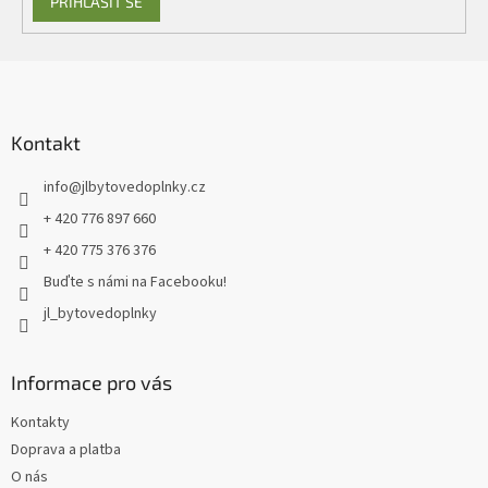
PŘIHLÁSIT SE
Z
á
p
a
Kontakt
t
info
@
jlbytovedoplnky.cz
í
+ 420 776 897 660
+ 420 775 376 376
Buďte s námi na Facebooku!
jl_bytovedoplnky
Informace pro vás
Kontakty
Doprava a platba
O nás