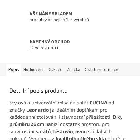
VŠE MÁME SKLADEM
produkty od nejlepších výrobců
KAMENNÝ OBCHOD
již od roku 2011
Popis
Hodnocení
Diskuze
Značka
Ostatní informace
Detailní popis produktu
Stylová a univerzální mísa na salát
CUCINA
od
značky
Leonardo
je ideálním doplňkem pro
každodenní stolování i slavnostní příležitosti. Díky
průměru 26 cm
nabízí dostatek prostoru pro
servírování
salátů
,
těstovin
,
ovoce
či dalších
pokrmů. Vyrobena z
kvalitního čirého skla
, které je