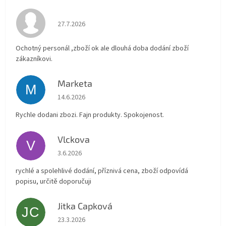
Hodnocení obchodu je 4 z 5 hvězdiček.
27.7.2026
Ochotný personál ,zboží ok ale dlouhá doba dodání zboží
zákazníkovi.
Marketa
M
Hodnocení obchodu je 5 z 5 hvězdiček.
14.6.2026
Rychle dodani zbozi. Fajn produkty. Spokojenost.
Vlckova
V
Hodnocení obchodu je 5 z 5 hvězdiček.
3.6.2026
rychlé a spolehlivé dodání, příznivá cena, zboží odpovídá
popisu, určitě doporučuji
Jitka Capková
JC
Hodnocení obchodu je 5 z 5 hvězdiček.
23.3.2026