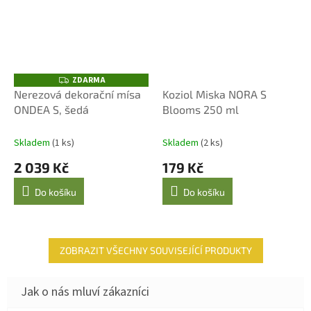
ZDARMA
Z
D
Nerezová dekorační mísa
Koziol Miska NORA S
A
ONDEA S, šedá
Blooms 250 ml
R
M
A
Skladem
(1 ks)
Skladem
(2 ks)
2 039 Kč
179 Kč
Do košíku
Do košíku
ZOBRAZIT VŠECHNY SOUVISEJÍCÍ PRODUKTY