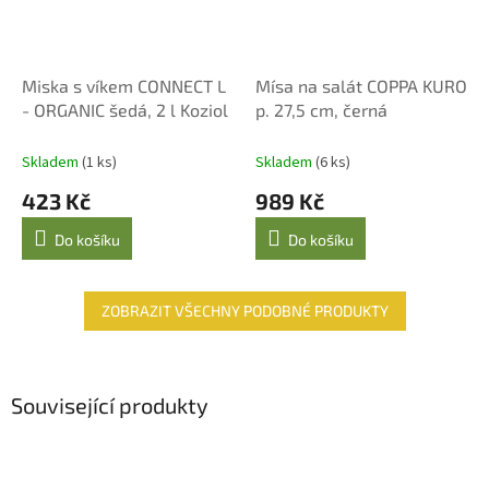
Miska s víkem CONNECT L
Mísa na salát COPPA KURO
- ORGANIC šedá, 2 l Koziol
p. 27,5 cm, černá
Skladem
(1 ks)
Skladem
(6 ks)
423 Kč
989 Kč
Do košíku
Do košíku
ZOBRAZIT VŠECHNY PODOBNÉ PRODUKTY
Související produkty