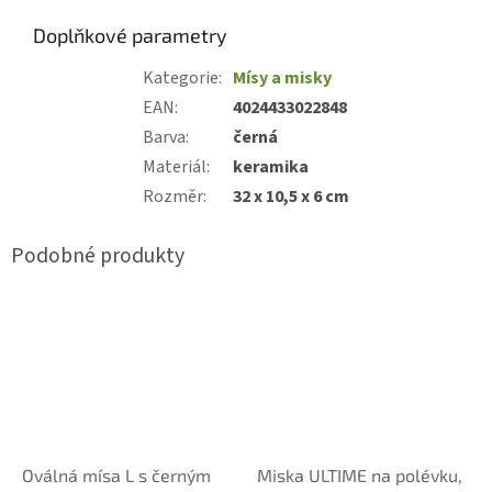
Doplňkové parametry
Kategorie
:
Mísy a misky
EAN
:
4024433022848
Barva
:
černá
Materiál
:
keramika
Rozměr
:
32 x 10,5 x 6 cm
Oválná mísa L s černým
Miska ULTIME na polévku,