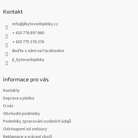
p
a
Kontakt
t
info
@
jlbytovedoplnky.cz
í
+ 420 776 897 660
+ 420 775 376 376
Buďte s námi na Facebooku!
jl_bytovedoplnky
Informace pro vás
Kontakty
Doprava a platba
O nás
Obchodní podmínky
Podmínky zpracování osobních údajů
Odstoupení od smlouvy
Reklamace a vrácení zboží