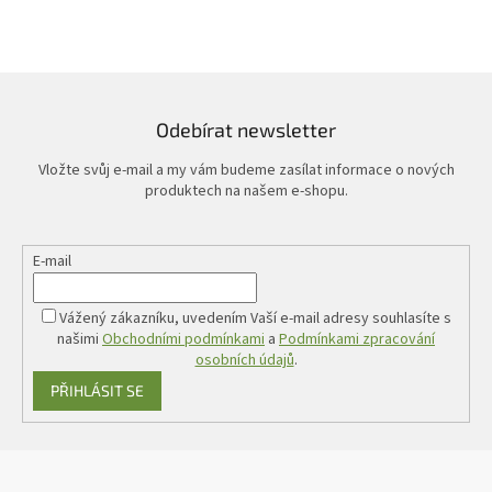
Odebírat newsletter
Vložte svůj e-mail a my vám budeme zasílat informace o nových
produktech na našem e-shopu.
E-mail
Vážený zákazníku, uvedením Vaší e-mail adresy souhlasíte s
našimi
Obchodními podmínkami
a
Podmínkami zpracování
osobních údajů
.
PŘIHLÁSIT SE
Z
á