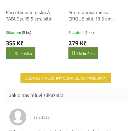
Porcelánová miska Á
Porcelánová miska
TABLE p. 15,5 cm, bílá
CIRQUE bílá, 18,5 cm
Maxwell & Williams
Skladem
(5 ks)
Skladem
(1 ks)
355 Kč
279 Kč
Do košíku
Do košíku
ZOBRAZIT VŠECHNY SOUVISEJÍCÍ PRODUKTY
Hodnocení obchodu je 4 z 5 hvězdiček.
27.7.2026