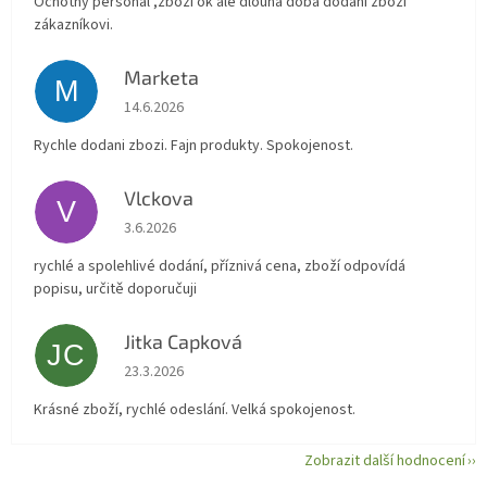
Ochotný personál ,zboží ok ale dlouhá doba dodání zboží
zákazníkovi.
Marketa
M
Hodnocení obchodu je 5 z 5 hvězdiček.
14.6.2026
Rychle dodani zbozi. Fajn produkty. Spokojenost.
Vlckova
V
Hodnocení obchodu je 5 z 5 hvězdiček.
3.6.2026
rychlé a spolehlivé dodání, příznivá cena, zboží odpovídá
popisu, určitě doporučuji
Jitka Capková
JC
Hodnocení obchodu je 5 z 5 hvězdiček.
23.3.2026
Krásné zboží, rychlé odeslání. Velká spokojenost.
Zobrazit další hodnocení