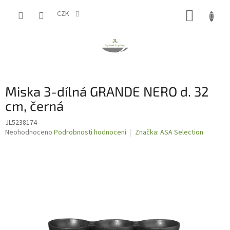
Přejít
NÁKUP
na
CZK
obsah
KOŠÍK
Miska 3-dílná GRANDE NERO d. 32
cm, černá
JL5238174
Průměrné
Neohodnoceno
Podrobnosti hodnocení
Značka:
ASA Selection
hodnocení
produktu
je
0,0
z
5
hvězdiček.