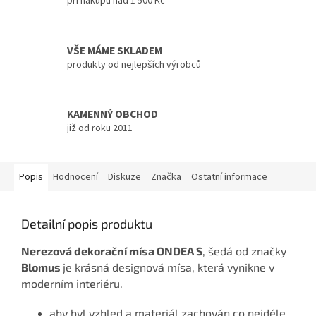
při nákupu nad 1 500 Kč
VŠE MÁME SKLADEM
produkty od nejlepších výrobců
KAMENNÝ OBCHOD
již od roku 2011
Popis
Hodnocení
Diskuze
Značka
Ostatní informace
Detailní popis produktu
Nerezová dekorační mísa ONDEA S
, šedá od značky
Blomus
je krásná designová mísa, která vynikne v
moderním interiéru.
aby byl vzhled a materiál zachován co nejdéle,