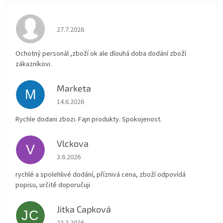
Hodnocení obchodu je 4 z 5 hvězdiček.
27.7.2026
Ochotný personál ,zboží ok ale dlouhá doba dodání zboží
zákazníkovi.
Marketa
M
Hodnocení obchodu je 5 z 5 hvězdiček.
14.6.2026
Rychle dodani zbozi. Fajn produkty. Spokojenost.
Vlckova
V
Hodnocení obchodu je 5 z 5 hvězdiček.
3.6.2026
rychlé a spolehlivé dodání, příznivá cena, zboží odpovídá
popisu, určitě doporučuji
Jitka Capková
JC
Hodnocení obchodu je 5 z 5 hvězdiček.