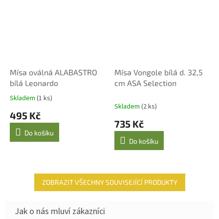
Mísa oválná ALABASTRO
Mísa Vongole bílá d. 32,5
bílá Leonardo
cm ASA Selection
Skladem
(1 ks)
Průměrné
Skladem
(2 ks)
hodnocení
495 Kč
produktu
735 Kč
je
Do košíku
4,0
Do košíku
z
5
hvězdiček.
ZOBRAZIT VŠECHNY SOUVISEJÍCÍ PRODUKTY