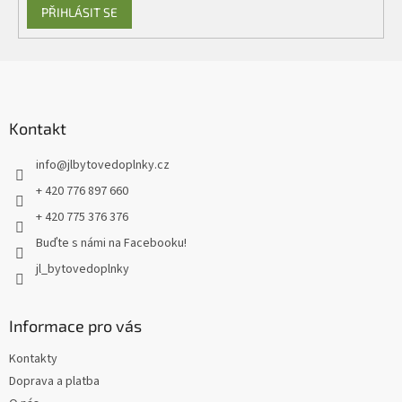
PŘIHLÁSIT SE
Z
á
p
a
Kontakt
t
info
@
jlbytovedoplnky.cz
í
+ 420 776 897 660
+ 420 775 376 376
Buďte s námi na Facebooku!
jl_bytovedoplnky
Informace pro vás
Kontakty
Doprava a platba