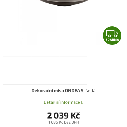
Z
ZDARMA
D
A
R
A
Dekorační mísa ONDEA S
, šedá
Detailní informace
2 039 Kč
1 685 Kč bez DPH