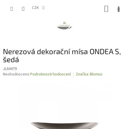
Přejít
NÁKUP
na
CZK
obsah
KOŠÍK
Nerezová dekorační mísa ONDEA S,
šedá
JL64479
Průměrné
Neohodnoceno
Podrobnosti hodnocení
Značka:
Blomus
hodnocení
produktu
je
0,0
z
5
hvězdiček.