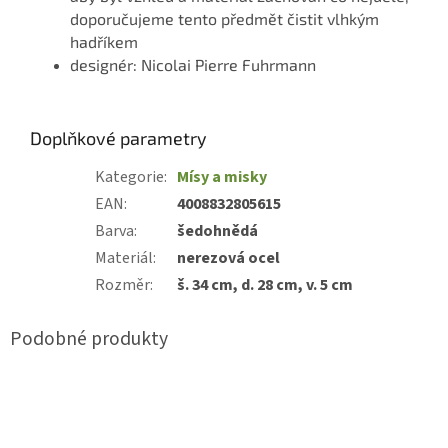
doporučujeme tento předmět čistit vlhkým
hadříkem
designér: Nicolai Pierre Fuhrmann
Doplňkové parametry
Kategorie
:
Mísy a misky
EAN
:
4008832805615
Barva
:
šedohnědá
Materiál
:
nerezová ocel
Rozměr
:
š. 34 cm, d. 28 cm, v. 5 cm