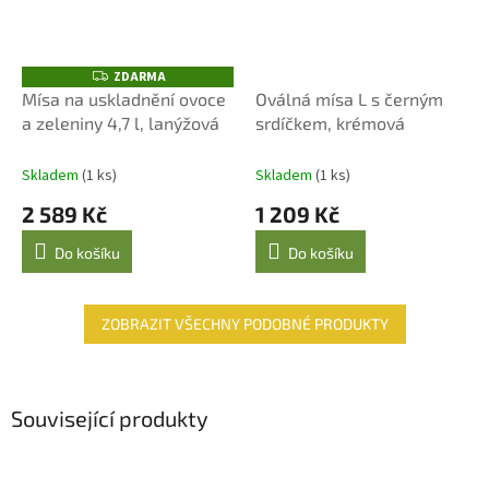
ZDARMA
Z
D
Mísa na uskladnění ovoce
Oválná mísa L s černým
A
a zeleniny 4,7 l, lanýžová
srdíčkem, krémová
R
M
A
Skladem
(1 ks)
Skladem
(1 ks)
2 589 Kč
1 209 Kč
Do košíku
Do košíku
ZOBRAZIT VŠECHNY PODOBNÉ PRODUKTY
Související produkty