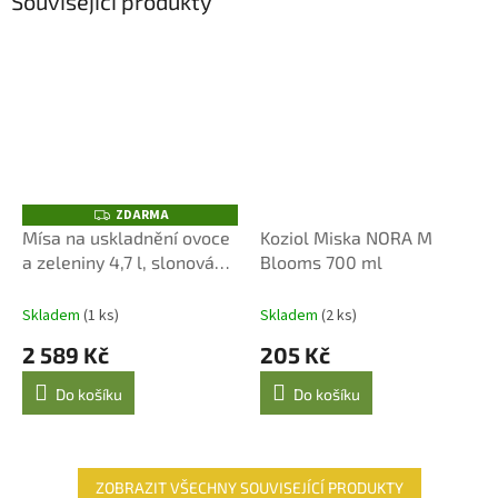
Související produkty
ZDARMA
Z
D
Mísa na uskladnění ovoce
Koziol Miska NORA M
A
a zeleniny 4,7 l, slonová
Blooms 700 ml
R
M
kost
A
Skladem
(1 ks)
Skladem
(2 ks)
2 589 Kč
205 Kč
Do košíku
Do košíku
ZOBRAZIT VŠECHNY SOUVISEJÍCÍ PRODUKTY