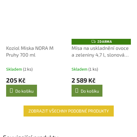
ZDARMA
Z
D
Koziol Miska NORA M
Mísa na uskladnění ovoce
A
Pruhy 700 ml
a zeleniny 4,7 l, slonová
R
M
kost
A
Skladem
(2 ks)
Skladem
(1 ks)
205 Kč
2 589 Kč
Do košíku
Do košíku
ZOBRAZIT VŠECHNY PODOBNÉ PRODUKTY