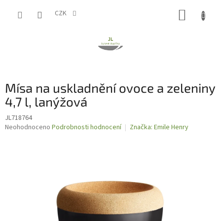
Přejít
NÁKUP
na
CZK
obsah
KOŠÍK
Mísa na uskladnění ovoce a zeleniny
4,7 l, lanýžová
JL718764
Průměrné
Neohodnoceno
Podrobnosti hodnocení
Značka:
Emile Henry
hodnocení
produktu
je
0,0
z
5
hvězdiček.