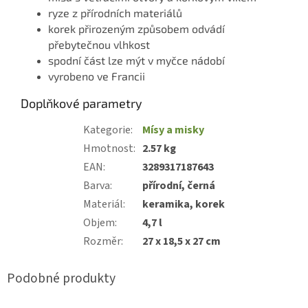
ryze z přírodních materiálů
korek přirozeným způsobem odvádí
přebytečnou vlhkost
spodní část lze mýt v myčce nádobí
vyrobeno ve Francii
Doplňkové parametry
Kategorie
:
Mísy a misky
Hmotnost
:
2.57 kg
EAN
:
3289317187643
Barva
:
přírodní, černá
Materiál
:
keramika, korek
Objem
:
4,7 l
Rozměr
:
27 x 18,5 x 27 cm