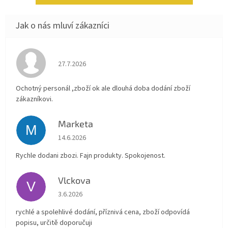
Hodnocení obchodu je 4 z 5 hvězdiček.
27.7.2026
Ochotný personál ,zboží ok ale dlouhá doba dodání zboží
zákazníkovi.
Marketa
M
Hodnocení obchodu je 5 z 5 hvězdiček.
14.6.2026
Rychle dodani zbozi. Fajn produkty. Spokojenost.
Vlckova
V
Hodnocení obchodu je 5 z 5 hvězdiček.
3.6.2026
rychlé a spolehlivé dodání, příznivá cena, zboží odpovídá
popisu, určitě doporučuji