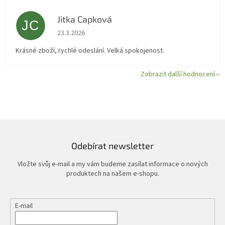
Jitka Capková
JC
Hodnocení obchodu je 5 z 5 hvězdiček.
23.3.2026
Krásné zboží, rychlé odeslání. Velká spokojenost.
Zobrazit další hodnocení
Odebírat newsletter
Vložte svůj e-mail a my vám budeme zasílat informace o nových
produktech na našem e-shopu.
E-mail