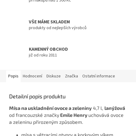
při nákupu nad 1 500 Kč
VŠE MÁME SKLADEM
produkty od nejlepších výrobců
KAMENNÝ OBCHOD
již od roku 2011
Popis
Hodnocení
Diskuze
Značka
Ostatní informace
Detailní popis produktu
Mísa na uskladnění ovoce a zeleniny
4,7 l,
lanýžová
od francouzské značky
Emile Henry
uchovává ovoce
a zeleninu přirozeným způsobem.
mísa s větracími otvory a korkovým víkem