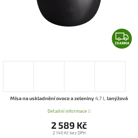
Z
ZDARMA
D
A
R
A
Mísa na uskladnění ovoce a zeleniny
4,7 l,
lanýžová
Detailní informace
2 589 Kč
2 140 Kč bez DPH