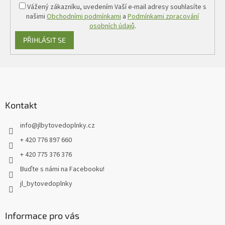
Vážený zákazníku, uvedením Vaší e-mail adresy souhlasíte s
našimi
Obchodními podmínkami
a
Podmínkami zpracování
osobních údajů
.
PŘIHLÁSIT SE
Z
á
p
a
Kontakt
t
info
@
jlbytovedoplnky.cz
í
+ 420 776 897 660
+ 420 775 376 376
Buďte s námi na Facebooku!
jl_bytovedoplnky
Informace pro vás