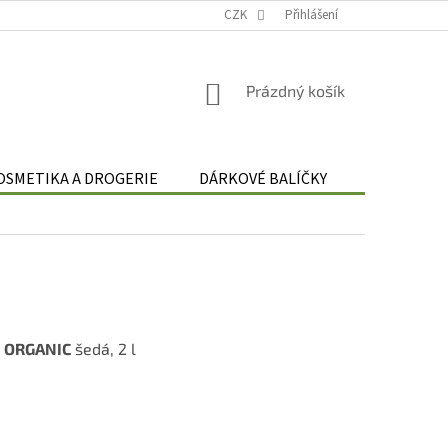
Podmínky zpracování osobních údajů
CZK
Odstoupení od smlouvy
Přihlášení
Re
NÁKUPNÍ
Prázdný košík
KOŠÍK
OSMETIKA A DROGERIE
DÁRKOVÉ BALÍČKY
DÁRKOVÉ 
-
ORGANIC
šedá, 2 l