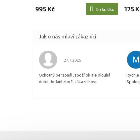
995 Kč
175 K
Do košíku
M
Hodnocení obchodu je 4 z 5 hvězdiček.
27.7.2026
Ochotný personál ,zboží ok ale dlouhá
Rychle 
doba dodání zboží zákazníkovi.
Spokoj