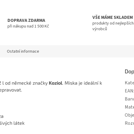
VŠE MÁME SKLADEM
DOPRAVA ZDARMA
produkty od nejlepších
při nákupu nad 1 500 Kč
výrobců
Ostatní informace
Dop
Kate
2 l od německé značky
Koziol
. Miska je ideální k
řepravovat.
EAN
Bar
Mate
Obj
za
ivých látek
Roz