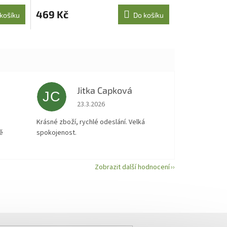
469 Kč
košíku
Do košíku
Jitka Capková
JC
 5 z 5 hvězdiček.
Hodnocení obchodu je 5 z 5 hvězdiček.
23.3.2026
á
Krásné zboží, rychlé odeslání. Velká
ě
spokojenost.
Zobrazit další hodnocení