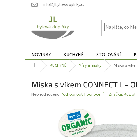
Přejít
info@jlbytovedoplnky.cz
na
obsah
NOVINKY
KUCHYNĚ
STOLOVÁNÍ
B
Domů
KUCHYNĚ
Mísy a misky
Miska s víke
Miska s víkem CONNECT L - OR
Průměrné
Neohodnoceno
Podrobnosti hodnocení
Značka:
Koziol
hodnocení
produktu
je
0,0
z
5
hvězdiček.