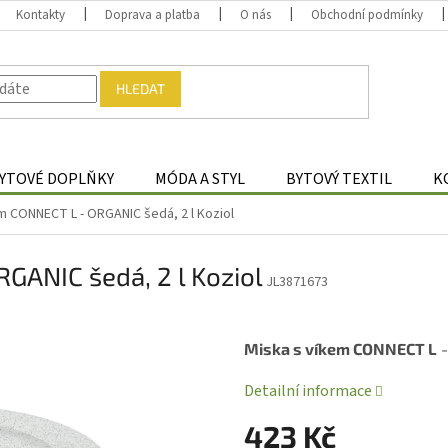
Kontakty
Doprava a platba
O nás
Obchodní podmínky
HLEDAT
YTOVÉ DOPLŇKY
MÓDA A STYL
BYTOVÝ TEXTIL
K
m CONNECT L - ORGANIC šedá, 2 l Koziol
GANIC šedá, 2 l Koziol
JL3871673
Miska s víkem CONNECT L
Detailní informace
423 Kč