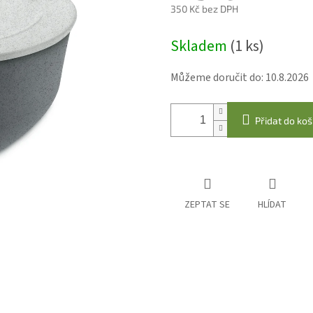
350 Kč bez DPH
Měrná
Skladem
(1 ks)
cena:
Můžeme doručit do:
10.8.2026
Přidat do koš
ZEPTAT SE
HLÍDAT