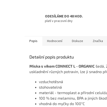
ODESÍLÁME DO 48 HOD.
platí v pracovní dny
Popis
Hodnocení
Diskuze
Značka
Detailní popis produktu
Miska s víkem CONNECT L - ORGANIC
šedá, 
uskladnění různých potravin, lze ji snadno p
vzduchotěsná
stohovatelná
materiál - termoplast a přírodní celuló
100 % bez melaminu, BPA a jiných škodl
vhodná do myčky do 100°C