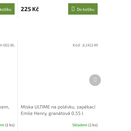
225 Kč
košíku
Do košíku
H-002-BL
Kód:
JL342149
Další
produkt
čkem,
Miska ULTIME na polévku, zapékací
Emile Henry, granátová 0,55 l
dem
(1 ks)
Skladem
(2 ks)