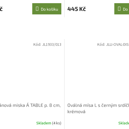
č
445 Kč
Do košíku
Do 
Kód:
JL1933/013
Kód:
JLLI-OVAL-DIS
ánová miska Á TABLE p. 8 cm,
Oválná mísa L s černým srdí
krémová
Skladem
(4 ks)
Skla