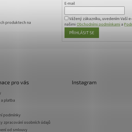
E-mail
Vážený zákazníku, uvedením Vaší e-
ých produktech na
našimi
Obchodními podmínkami
a
Podm
PŘIHLÁSIT SE
mace pro vás
Instagram
y
a platba
í podmínky
y zpracování osobních údajů
ení od smlouvy