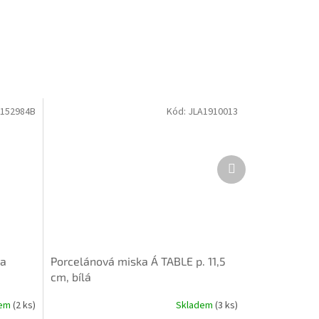
L152984B
Kód:
JLA1910013
Další
produkt
la
Porcelánová miska Á TABLE p. 11,5
cm, bílá
dem
(2 ks)
Skladem
(3 ks)