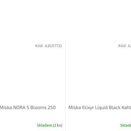
Kód:
JL8157721
Kód:
J
 Miska NORA S Blooms 250
Miska Elixyr Liquid Black Kah
Skladem
(2 ks)
Skla