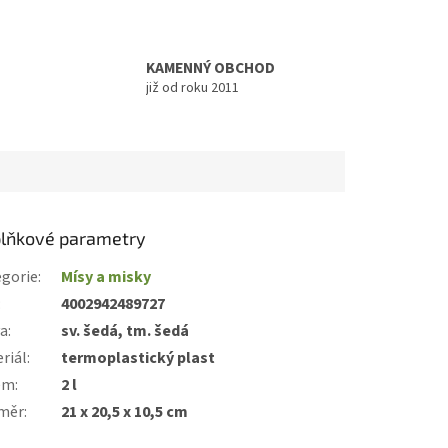
KAMENNÝ OBCHOD
již od roku 2011
lňkové parametry
gorie
:
Mísy a misky
:
4002942489727
va
:
sv. šedá, tm. šedá
riál
:
termoplastický plast
em
:
2 l
měr
:
21 x 20,5 x 10,5 cm