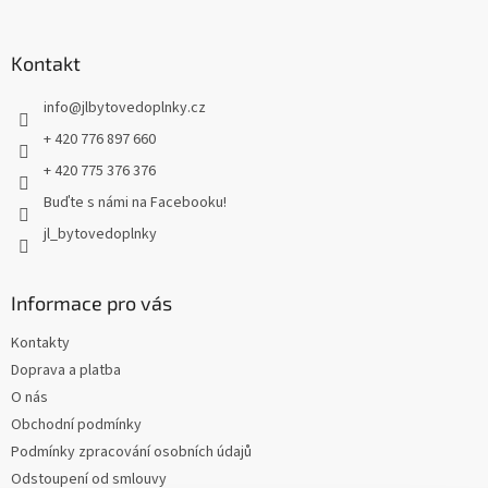
á
p
a
Kontakt
t
info
@
jlbytovedoplnky.cz
í
+ 420 776 897 660
+ 420 775 376 376
Buďte s námi na Facebooku!
jl_bytovedoplnky
Informace pro vás
Kontakty
Doprava a platba
O nás
Obchodní podmínky
Podmínky zpracování osobních údajů
Odstoupení od smlouvy