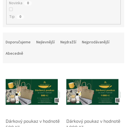
Novinka
0
Tip
0
Ř
a
Doporučujeme
Nejlevnější
Nejdražší
Nejprodávanější
z
e
Abecedně
n
í
V
p
ý
r
p
o
i
d
s
u
p
k
r
t
o
ů
d
Dárkový poukaz v hodnotě
Dárkový poukaz v hodnotě