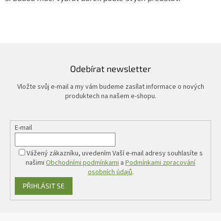
a
c
í
p
r
v
k
y
Odebírat newsletter
v
ý
Vložte svůj e-mail a my vám budeme zasílat informace o nových
p
produktech na našem e-shopu.
i
s
u
E-mail
Vážený zákazníku, uvedením Vaší e-mail adresy souhlasíte s
našimi
Obchodními podmínkami
a
Podmínkami zpracování
osobních údajů
.
PŘIHLÁSIT SE
Z