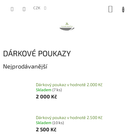
Přejít
NÁKUP
na
CZK
obsah
KOŠÍK
DÁRKOVÉ POUKAZY
Nejprodávanější
Dárkový poukaz v hodnotě 2.000 Kč
Skladem
(7 ks)
2 000 Kč
Dárkový poukaz v hodnotě 2.500 Kč
Skladem
(10 ks)
2 500 Kč