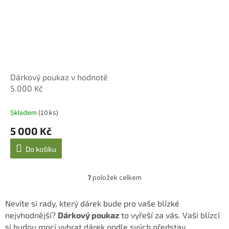
Dárkový poukaz v hodnotě
5.000 Kč
Skladem
(10 ks)
5 000 Kč
Do košíku
7
položek celkem
O
v
l
Nevíte si rady, který dárek bude pro vaše blízké
á
nejvhodnější?
Dárkový poukaz
to vyřeší za vás. Vaši blízcí
d
si budou moci vybrat dárek podle svých představ.