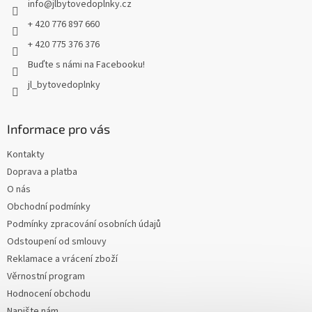
info
@
jlbytovedoplnky.cz
í
+ 420 776 897 660
+ 420 775 376 376
Buďte s námi na Facebooku!
jl_bytovedoplnky
Informace pro vás
Kontakty
Doprava a platba
O nás
Obchodní podmínky
Podmínky zpracování osobních údajů
Odstoupení od smlouvy
Reklamace a vrácení zboží
Věrnostní program
Hodnocení obchodu
Napište nám