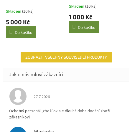
Skladem
(10 ks)
Průměrné
Skladem
(10 ks)
hodnocení
1 000 Kč
produktu
5 000 Kč
je
Do košíku
5,0
Do košíku
z
5
hvězdiček.
ZOBRAZIT VŠECHNY SOUVISEJÍCÍ PRODUKTY
Hodnocení obchodu je 4 z 5 hvězdiček.
27.7.2026
Ochotný personál ,zboží ok ale dlouhá doba dodání zboží
zákazníkovi.
Marketa