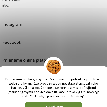
Blog
Instagram
Facebook
Přijímáme online platby
Používáme cookies, abychom Vám umožnili pohodlné prohlížení
webu a díky analýze provozu webu neustále zlepšovali jeho
funkce, výkon a použitelnost. Se
souhlasem s Profilujícími
(marketingovými) cookies dává uživatel právo využít i nový typ
Vytvořil Shoptet
dat.
Podmínky zpracování osobních údajů
Souhlasím