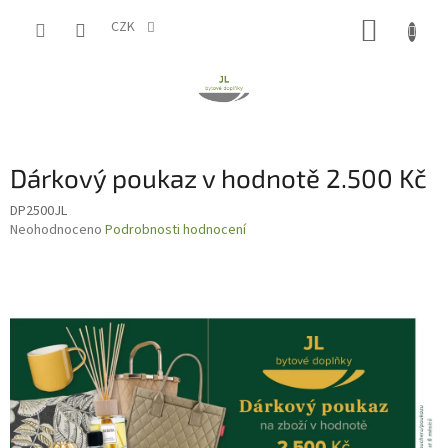
Přejít
NÁKUP
na
CZK
obsah
KOŠÍK
Dárkový poukaz v hodnotě 2.500 Kč
DP2500JL
Průměrné
Neohodnoceno
Podrobnosti hodnocení
hodnocení
produktu
je
0,0
z
5
hvězdiček.