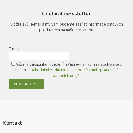
Odebírat newsletter
Vložte svůj e-mail a my vám budeme zasílat informace o nových
produktech na našem e-shopu.
E-mail
Vážený zákazníku, uvedením Vaší e-mail adresy souhlasíte s
našimi
Obchodními podmínkami
a
Podmínkami zpracování
osobních údajů
.
PŘIHLÁSIT SE
Z
á
p
a
Kontakt
t