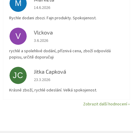
M
Hodnocení obchodu je 5 z 5 hvězdiček.
14.6.2026
Rychle dodani zbozi. Fajn produkty. Spokojenost.
Vlckova
V
Hodnocení obchodu je 5 z 5 hvězdiček.
3.6.2026
rychlé a spolehlivé dodání, příznivá cena, zboží odpovídá
popisu, určitě doporučuji
Jitka Capková
JC
Hodnocení obchodu je 5 z 5 hvězdiček.
23.3.2026
Krásné zboží, rychlé odeslání. Velká spokojenost.
Zobrazit další hodnocení