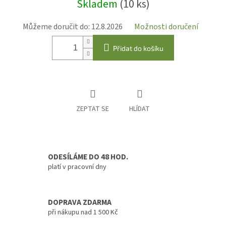
Skladem
(10 ks)
cena:
Můžeme doručit do:
12.8.2026
Možnosti doručení
Přidat do košíku
ZEPTAT SE
HLÍDAT
ODESÍLÁME DO 48 HOD.
platí v pracovní dny
DOPRAVA ZDARMA
při nákupu nad 1 500 Kč